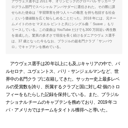
アウヴェス選手は 2011 年、オリンピックのグローバル サッカー プ
ログラム部門でスペシャル アンバサダーに選任された。その際に課
せられた使命は「学習障害を持つ人々への敬意 を持ち包括する社会
」という価値観を広く知らしめることだった。2018 年には、元チー
ムメイトのホセ マヌエル ピントと共にシングル曲「 Suave 」もリ
リースしている。この楽曲は YouTube だけでも300 万回近い再生数
を達成した。驚異の多才さで現役を長く続けるダニアウヴェ ス選手
は、37 歳となった今もなお、ブラジルの超名門クラブ「サンパウ
ロ」でキャプテンを務めている。
アウヴェス選手は20 年以上にも及ぶキャリアの中で、バ
ルセロナ、ユヴェントス、パリ・サンジェルマンなど、世
界中の名門クラ ブに在籍してきた。サッカー史上最多レベ
ルの受賞数を誇り、所属するクラブと国に対し42 個のトロ
フィーをもたらした記録を保持している。また、ブラジル
ナショナル チームのキャプテンを務めており、2019 年コ
パ・アメリカではチームをタイトル獲得へと導いた。