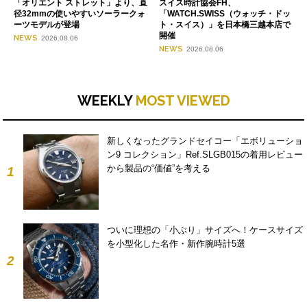
「オリエント ストレット」より、直
スイス時計協会FH、
径32mmの使いやすいソーラークォ
「WATCH.SWISS（ウォッチ・ドッ
ーツモデルが登場
ト・スイス）」を日本橋三越本店で
開催
NEWS
2026.08.06
NEWS
2026.08.06
WEEKLY
MOST VIEWED
新しくなったグランドセイコー「エボリューショ
ン9 コレクション」Ref.SLGB015の着用レビュー
から製品の“価値”を考える
1
ついに理想の「小ぶり」サイズへ！ケースサイズ
を小型化した名作・新作腕時計5選
2