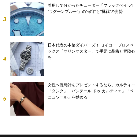
着用して分かったチューダー「ブラックベイ 54
“ラグーンブルー”」の“保守”と“挑戦”の姿勢
3
日本代表の本格ダイバーズ！ セイコー プロスペ
ックス「マリンマスター」で手元に品格と冒険心
を
4
女性へ腕時計をプレゼントするなら。カルティエ
「タンク」「パンテール ドゥ カルティエ」「ベ
ニュワール」を勧める
5