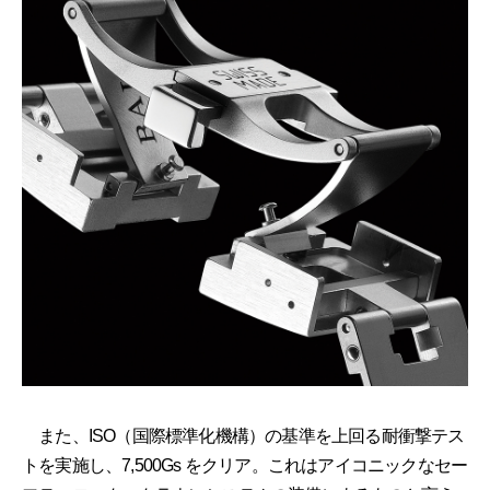
また、ISO（国際標準化機構）の基準を上回る耐衝撃テス
トを実施し、7,500Gs をクリア。これはアイコニックなセー