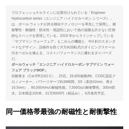
プロフェッショナルラインに位置付けられている「Engineer
Hydrocarbon series（エンジニア ハイドロカーボン シリーズ）」
は、ボール ウォッチが誇る独自テクノロジーを率先して採用し、耐
衝撃性・耐磁性・防水性・視認性において他の追随を許さない圧倒
的なスペックを実現している。2018 年からラインナップしている
「サブマリン ウォーフェア」もこれらの機能と、中3 針のスタンダ
ードなデザイン、誤操作を防ぐ片方向回転式のダイビングスケール
付きベゼルを備える、コストパフォーマンスに優れるダイバーズ
だ。
ボールウォッチ「エンジニア ハイドロカーボン サブマリン ウォー
フェア ブラックMOP」
自動巻き（Cal.RR1102-C）。25石。28,800振動/時。COSC認定ク
ロノメーター。パワーリザーブ約38時間。SS（直径42mm、厚さ
16.5mm）。80,000A/mの耐磁性能。7,500Gsの耐衝撃性。300m防
水。日本限定100本。31万9000円（税込み）。6月発売予定。
同一価格帯最強の耐磁性と耐衝撃性