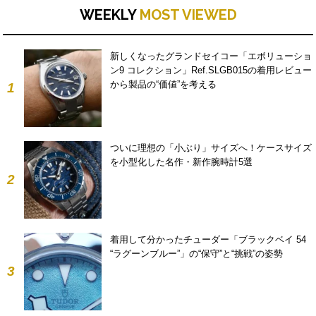
WEEKLY
MOST VIEWED
新しくなったグランドセイコー「エボリューショ
ン9 コレクション」Ref.SLGB015の着用レビュー
から製品の“価値”を考える
1
ついに理想の「小ぶり」サイズへ！ケースサイズ
を小型化した名作・新作腕時計5選
2
着用して分かったチューダー「ブラックベイ 54
“ラグーンブルー”」の“保守”と“挑戦”の姿勢
3