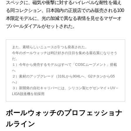
スペックに、磁気や衝撃に対するハイレベルな耐性を備え
る同コレクション。日本国内の正規店でのみ販売される100
本限定モデルに、光の加減で異なる表情を見せるマザーオ
ブパールダイアルがセットされた。
また、素晴らしいニュースが3 つも発表された。
今年のボールウォッチは時計好きの注目を集める最右翼になりそう
だ。
１）今年から発売するモデルはすべて「COSCムーブメント」搭載
へ
２）素材のアップグレード（316Lから904Lへ、G2チタンからG5
へ）
３）新開発の自社キャリバーには、シリコン製ヒゲゼンマイ＋UV－
LIGA脱進機を初採用
ボールウォッチのプロフェッショナ
ルライン