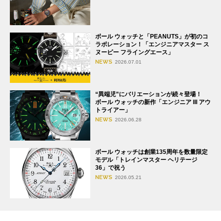
ボール ウォッチと「PEANUTS」が初のコ
ラボレーション！「エンジニアマスター ス
ヌーピー フライングエース」
NEWS
2026.07.01
“異端児”にバリエーションが続々登場！
ボール ウォッチの新作「エンジニア III アウ
トライアー」
NEWS
2026.06.28
ボール ウォッチは創業135周年を数量限定
モデル「トレインマスター ヘリテージ
36」で祝う
NEWS
2026.05.21