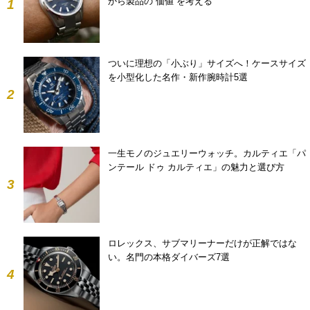
から製品の“価値”を考える
1
ついに理想の「小ぶり」サイズへ！ケースサイズ
を小型化した名作・新作腕時計5選
2
一生モノのジュエリーウォッチ。カルティエ「パ
ンテール ドゥ カルティエ」の魅力と選び方
3
ロレックス、サブマリーナーだけが正解ではな
い。名門の本格ダイバーズ7選
4