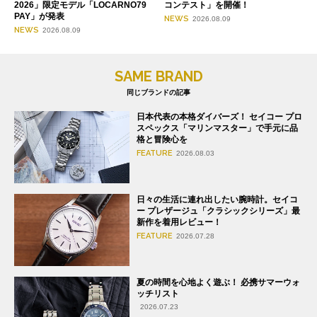
2026」限定モデル「LOCARNO79
コンテスト」を開催！
PAY」が発表
NEWS
2026.08.09
NEWS
2026.08.09
SAME BRAND
同じブランドの記事
日本代表の本格ダイバーズ！ セイコー プロ
スペックス「マリンマスター」で手元に品
格と冒険心を
FEATURE
2026.08.03
日々の生活に連れ出したい腕時計。セイコ
ー プレザージュ「クラシックシリーズ」最
新作を着用レビュー！
FEATURE
2026.07.28
夏の時間を心地よく遊ぶ！ 必携サマーウォ
ッチリスト
2026.07.23