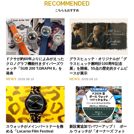
RECOMMENDED
こちらもおすすめ
ドクサが約60年ぶりによみがえった
グラスヒュッテ・オリジナルが「グ
クロノグラフ機能付きダイバーズウ
ラスヒュッテ腕時計100周年記念
ォッチ「SUB 200 T.GRAPH II」を
展」を開催。55点の歴史的タイムピ
発表
ースが展示
NEWS
NEWS
2026.08.10
2026.08.10
スウォッチがメインパートナーを務
新設賞追加でパワーアップ！ ボー
める「Locarno Film Festival
ル ウォッチが「オーナーズ フォト