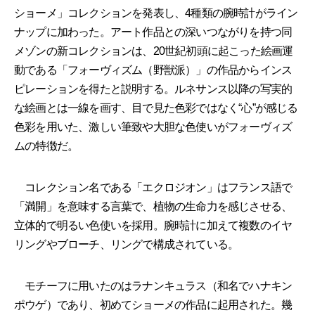
ショーメ」コレクションを発表し、4種類の腕時計がライン
ナップに加わった。アート作品との深いつながりを持つ同
メゾンの新コレクションは、20世紀初頭に起こった絵画運
動である「フォーヴィズム（野獣派）」の作品からインス
ピレーションを得たと説明する。ルネサンス以降の写実的
な絵画とは一線を画す、目で見た色彩ではなく“心”が感じる
色彩を用いた、激しい筆致や大胆な色使いがフォーヴィズ
ムの特徴だ。
コレクション名である「エクロジオン」はフランス語で
「満開」を意味する言葉で、植物の生命力を感じさせる、
立体的で明るい色使いを採用。腕時計に加えて複数のイヤ
リングやブローチ、リングで構成されている。
モチーフに用いたのはラナンキュラス（和名でハナキン
ポウゲ）であり、初めてショーメの作品に起用された。幾