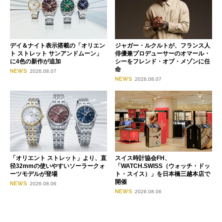
デイ＆ナイト表示搭載の「オリエン
ジャガー・ルクルトが、フランス人
ト ストレット サンアンドムーン」
俳優兼プロデューサーのオマール・
に4色の新作が追加
シーをフレンド・オブ・メゾンに任
命
NEWS
2026.08.07
NEWS
2026.08.07
「オリエント ストレット」より、直
スイス時計協会FH、
径32mmの使いやすいソーラークォ
「WATCH.SWISS（ウォッチ・ドッ
ーツモデルが登場
ト・スイス）」を日本橋三越本店で
開催
NEWS
2026.08.06
NEWS
2026.08.06