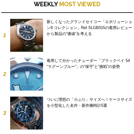
WEEKLY
MOST VIEWED
新しくなったグランドセイコー「エボリューショ
ン9 コレクション」Ref.SLGB015の着用レビュー
から製品の“価値”を考える
1
着用して分かったチューダー「ブラックベイ 54
“ラグーンブルー”」の“保守”と“挑戦”の姿勢
2
ついに理想の「小ぶり」サイズへ！ケースサイズ
を小型化した名作・新作腕時計5選
3