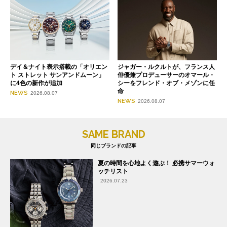
デイ＆ナイト表示搭載の「オリエン
ジャガー・ルクルトが、フランス人
ト ストレット サンアンドムーン」
俳優兼プロデューサーのオマール・
に4色の新作が追加
シーをフレンド・オブ・メゾンに任
命
NEWS
2026.08.07
NEWS
2026.08.07
SAME BRAND
同じブランドの記事
夏の時間を心地よく遊ぶ！ 必携サマーウォ
ッチリスト
2026.07.23