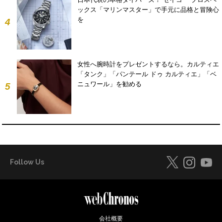
ックス「マリンマスター」で手元に品格と冒険心
を
4
女性へ腕時計をプレゼントするなら。カルティエ
「タンク」「パンテール ドゥ カルティエ」「ベ
ニュワール」を勧める
5
Follow Us
会社概要