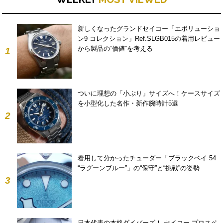
新しくなったグランドセイコー「エボリューショ
ン9 コレクション」Ref.SLGB015の着用レビュー
から製品の“価値”を考える
1
ついに理想の「小ぶり」サイズへ！ケースサイズ
を小型化した名作・新作腕時計5選
2
着用して分かったチューダー「ブラックベイ 54
“ラグーンブルー”」の“保守”と“挑戦”の姿勢
3
日本代表の本格ダイバーズ！ セイコー プロスペ