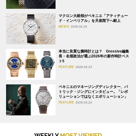
マクロン大統領がペキニエ「アティチュー
ド・インペリアル」を天皇陛下へ献上
NEWS
2026.04.25
本当に良質な腕時計とは？ Gressive編集
長・名畑政治が選ぶ2026年の新作時計ベス
ト5
FEATURE
2026.04.23
ペキニエのマネージングディレクター、パ
トリック・ジングにインタビュー。「レボ
リューションではなくエボリューション」
FEATURE
2026.03.24
WEEKLY
MOST VIEWED