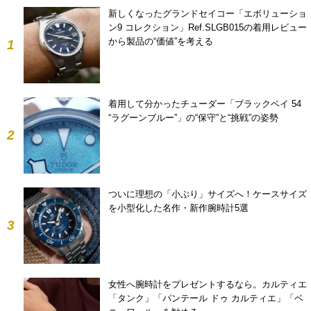
新しくなったグランドセイコー「エボリューショ
ン9 コレクション」Ref.SLGB015の着用レビュー
から製品の“価値”を考える
1
着用して分かったチューダー「ブラックベイ 54
“ラグーンブルー”」の“保守”と“挑戦”の姿勢
2
ついに理想の「小ぶり」サイズへ！ケースサイズ
を小型化した名作・新作腕時計5選
3
女性へ腕時計をプレゼントするなら。カルティエ
「タンク」「パンテール ドゥ カルティエ」「ベ