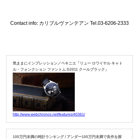
Contact info: カリブルヴァンテアン Tel.03-6206-2333
気ままにインプレッション／ペキニエ「リュー ロワイヤル キャト
ル・フォンクション ファントム D2011 クールブラック」
http://www.webchronos.net/features/40361/
100万円未満の時計ランキング / アンダー100万円未満で良作を探