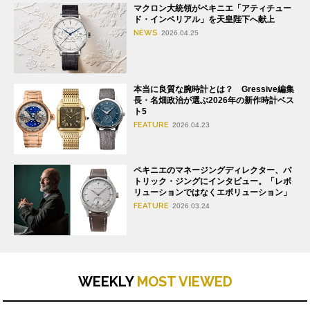
マクロン大統領がペキニエ「アティチュー
ド・インペリアル」を天皇陛下へ献上
NEWS
2026.04.25
本当に良質な腕時計とは？ Gressive編集
長・名畑政治が選ぶ2026年の新作時計ベス
ト5
FEATURE
2026.04.23
ペキニエのマネージングディレクター、パ
トリック・ジングにインタビュー。「レボ
リューションではなくエボリューション」
FEATURE
2026.03.24
WEEKLY
MOST VIEWED