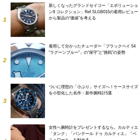
新しくなったグランドセイコー「エボリューショ
ン9 コレクション」Ref.SLGB015の着用レビュー
から製品の“価値”を考える
1
着用して分かったチューダー「ブラックベイ 54
“ラグーンブルー”」の“保守”と“挑戦”の姿勢
2
ついに理想の「小ぶり」サイズへ！ケースサイズ
を小型化した名作・新作腕時計5選
3
女性へ腕時計をプレゼントするなら。カルティエ
「タンク」「パンテール ドゥ カルティエ」「ベ
ニュワール」を勧める