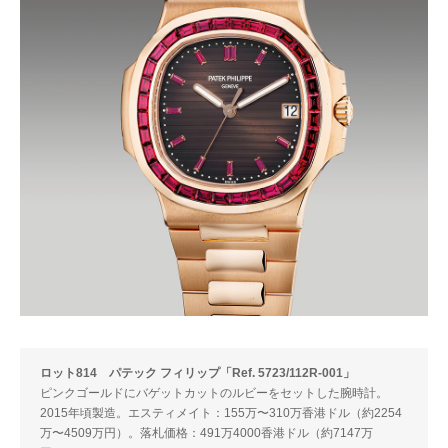
ロット814 パテック フィリップ「Ref. 5723/112R-001」
ピンクゴールドにバゲットカットのルビーをセットした腕時計。
2015年頃製造。エスティメイト：155万〜310万香港ドル（約2254
万〜4509万円）。落札価格：491万4000香港ドル（約7147万