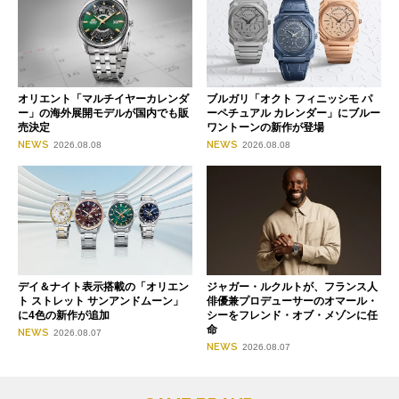
オリエント「マルチイヤーカレンダ
ブルガリ「オクト フィニッシモ パ
ー」の海外展開モデルが国内でも販
ーペチュアル カレンダー」にブルー
売決定
ワントーンの新作が登場
NEWS
NEWS
2026.08.08
2026.08.08
デイ＆ナイト表示搭載の「オリエン
ジャガー・ルクルトが、フランス人
ト ストレット サンアンドムーン」
俳優兼プロデューサーのオマール・
に4色の新作が追加
シーをフレンド・オブ・メゾンに任
命
NEWS
2026.08.07
NEWS
2026.08.07