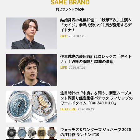
SAME BRAND
同じブランドの記事
結婚発表の亀梨和也！「銭形平次」主演＆
「カイジ」参戦で勢いづく男が愛用するデ
イトナ！
LIFE
2026.07.26
伊東純也の愛用時計はロレックス「デイト
ナ」！W杯の激闘と33歳の決意
LIFE
2026.07.05
注目時計の〝中身〟を問う。新型ムーブメ
ント深掘り鑑定術④パテック フィリップの
ワールドタイム「Cal.240 HU C」
FEATURE
2026.06.29
ウォッチズ＆ワンダーズ ジュネーブ 2026
の注目作 ランキング10