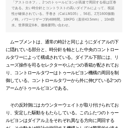
「アストロネフ」。2つのトゥールビヨンが高速で周回する様は圧巻
である。太い時分針とコントラストの高いダイアルによって、視認
性が確保されている。手巻き（Cal.LM105）。56石。2万1600振動
／時。パワーリザーブ約48時間。18KPG（直径43.5mm）。10m防
水。世界限定8本。価格要問い合わせ。
ムーブメントは、通常の時計と同じようにダイアルの下
に隠れている部分と、時分針を軸とした中央のコントロー
ルタワーによって構成されている。ダイアル下部には、リ
ューズ操作を司るセレクターやふたつの香箱が配されてお
り、コントロールタワーはトゥールビヨン機構の周回を制
御している。コントロールタワーから外に伸びている2つの
アームがトゥールビヨンである。
その反対側にはカウンターウェイトが取り付けられてお
り、安定した駆動をもたらしている。このふたつのトゥー
ルビヨンはダイアル上をそれぞれ異なる方向に周回する