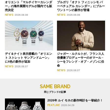
オリエント「マルチイヤーカレンダ
ブルガリ「オクト フィニッシモ パ
ー」の海外展開モデルが国内でも販
ーペチュアル カレンダー」にブルー
売決定
ワントーンの新作が登場
NEWS
NEWS
2026.08.08
2026.08.08
デイ＆ナイト表示搭載の「オリエン
ジャガー・ルクルトが、フランス人
ト ストレット サンアンドムーン」
俳優兼プロデューサーのオマール・
に4色の新作が追加
シーをフレンド・オブ・メゾンに任
命
NEWS
2026.08.07
NEWS
2026.08.07
SAME BRAND
同じブランドの記事
2026年 ルイ モネの新作時計を一挙紹介！
FEATURE
2026.04.29