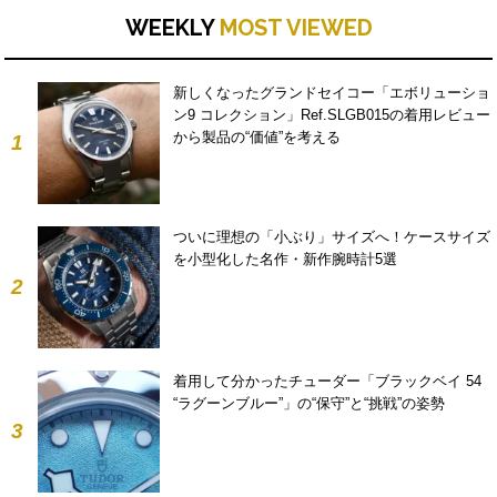
WEEKLY
MOST VIEWED
新しくなったグランドセイコー「エボリューショ
ン9 コレクション」Ref.SLGB015の着用レビュー
から製品の“価値”を考える
1
ついに理想の「小ぶり」サイズへ！ケースサイズ
を小型化した名作・新作腕時計5選
2
着用して分かったチューダー「ブラックベイ 54
“ラグーンブルー”」の“保守”と“挑戦”の姿勢
3