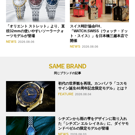
「オリエント ストレット」より、直
スイス時計協会FH、
径32mmの使いやすいソーラークォ
「WATCH.SWISS（ウォッチ・ドッ
ーツモデルが登場
ト・スイス）」を日本橋三越本店で
開催
NEWS
2026.08.06
NEWS
2026.08.06
SAME BRAND
同じブランドの記事
初代の世界観を再現。カンパノラ「コスモ
サイン誕生40周年記念限定モデル」とは？
FEATURE
2026.08.04
シチズンから雨の雫をデザインに取り入れ
た「シチズン エル レイネル」に、ダイヤモ
ンドベゼルの限定モデルが登場
NEWS
2026.08.03