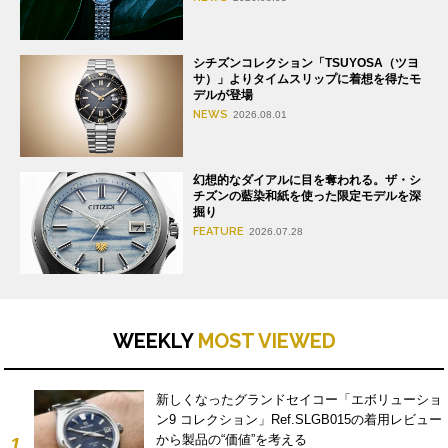
シチズンコレクション「TSUYOSA（ツヨ
サ）」よりタイムスリップに着想を得たモ
デルが登場
NEWS
2026.08.01
幻想的なダイアルに目を奪われる。ザ・シ
チズンの藍染和紙を使った限定モデルを深
掘り
FEATURE
2026.07.28
WEEKLY
MOST VIEWED
新しくなったグランドセイコー「エボリューショ
ン9 コレクション」Ref.SLGB015の着用レビュー
から製品の“価値”を考える
1