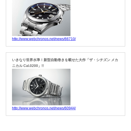
http://www.webchronos.net/news/66710/
いきなり世界水準！新型自動巻きを載せた大作「ザ・シチズン メカ
ニカル Cal.0200」!!
http://www.webchronos.net/news/60944/