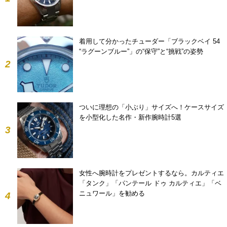
着用して分かったチューダー「ブラックベイ 54
“ラグーンブルー”」の“保守”と“挑戦”の姿勢
2
ついに理想の「小ぶり」サイズへ！ケースサイズ
を小型化した名作・新作腕時計5選
3
女性へ腕時計をプレゼントするなら。カルティエ
「タンク」「パンテール ドゥ カルティエ」「ベ
ニュワール」を勧める
4