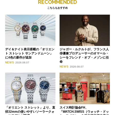
RECOMMENDED
こちらもおすすめ
デイ＆ナイト表示搭載の「オリエン
ジャガー・ルクルトが、フランス人
ト ストレット サンアンドムーン」
俳優兼プロデューサーのオマール・
に4色の新作が追加
シーをフレンド・オブ・メゾンに任
命
NEWS
2026.08.07
NEWS
2026.08.07
「オリエント ストレット」より、直
スイス時計協会FH、
径32mmの使いやすいソーラークォ
「WATCH.SWISS（ウォッチ・ドッ