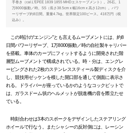
手巻き（cal.L'EPEE 1839 1855 MHDエスケープメント）。26石。1
万8000振動／時。SS（長さ38.5cm x 幅16cm x 高さ12cm）。パワ
ーリザーブ約8日間。重量4.7kg。世界限定100ピース。418万円（税
込み）。
この時計の“エンジン”とも言えるムーブメントには、約8
日間パワーリザーブ、1万8000振動／時の自社製キャリバー
を搭載。車体のカーブにフィットするように開発された階
層型ムーブメントで構成されている。時・分は、エングレ
ービングされた2枚のステンレススティール製ディスクを介
し、競技用ゼッケンを模した開口部を通して側面に表示さ
れる。ドライバーが座っているかのようなコックピットで
は、ガラスドーム状のヘルメットが脱進機の音を際立たせ
ている。
時刻合わせは3本のスポークをデザインしたステアリング
ホイールで行なう。またシャシーの反対側には、レーシン