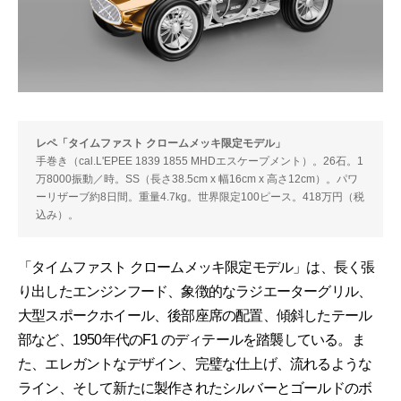
レペ「タイムファスト クロームメッキ限定モデル」
手巻き（cal.L'EPEE 1839 1855 MHDエスケープメント）。26石。1
万8000振動／時。SS（長さ38.5cm x 幅16cm x 高さ12cm）。パワ
ーリザーブ約8日間。重量4.7kg。世界限定100ピース。418万円（税
込み）。
「タイムファスト クロームメッキ限定モデル」は、長く張
り出したエンジンフード、象徴的なラジエーターグリル、
大型スポークホイール、後部座席の配置、傾斜したテール
部など、1950年代のF1 のディテールを踏襲している。ま
た、エレガントなデザイン、完璧な仕上げ、流れるような
ライン、そして新たに製作されたシルバーとゴールドのボ