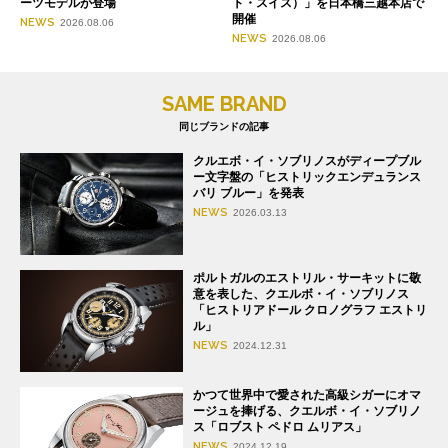
ーツモデルが登場
ト・スイス）」を日本橋三越本店で
開催
NEWS
2026.08.06
NEWS
2026.08.06
SAME BRAND
同じブランドの記事
クルエボ・イ・ソブリノスがディープブル
ー文字盤の「ヒストリックエンデュランス
バリ ブルー」を発表
NEWS
2026.03.13
ポルトガルのエストリル・サーキットに敬
意を表した、クエルボ・イ・ソブリノス
「ヒストリアドール クロノグラフ エストリ
ル」
NEWS
2024.12.31
かつて世界中で愛された高級シガーにオマ
ージュを捧げる、クエルボ・イ・ソブリノ
ス「ロブスト ペドロ ムリアス」
NEWS
2024.12.19