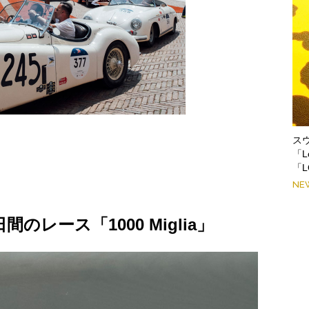
ス
「L
「L
NE
レース「1000 Miglia」