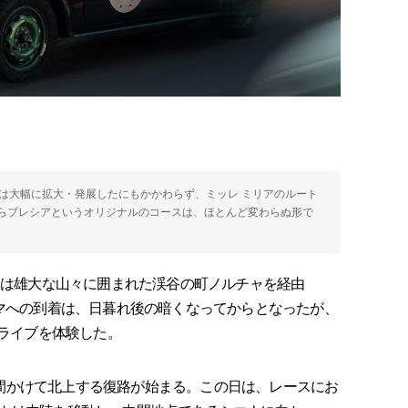
は大幅に拡大・発展したにもかかわらず、ミッレ ミリアのルート
らブレシアというオリジナルのコースは、ほとんど変わらぬ形で
団は雄大な山々に囲まれた渓谷の町ノルチャを経由
ーマへの到着は、日暮れ後の暗くなってからとなったが、
ドライブを体験した。
9時間かけて北上する復路が始まる。この日は、レースにお