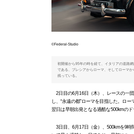
©Federal-Studio
初開催から95年の時を経て、イタリアの道路網
である、ブレシアからローマ、そしてローマか
残っている。
2日目の6月16日（木）、レースの一
し、“永遠の都”ローマを目指した。ロ
翌日は早朝出発となる過酷な500kmの
3日目、6月17日（金）、500kmを