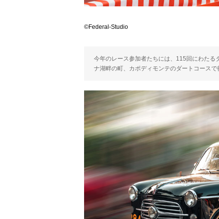
©Federal-Studio
今年のレース参加者たちには、115回にわたる
ナ湖畔の町、カポディモンテのダートコースで