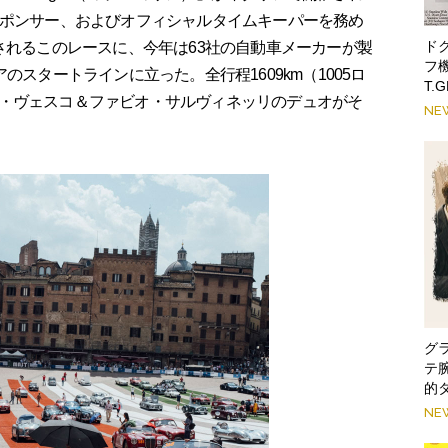
スポンサー、およびオフィシャルタイムキーパーを務め
ド
されるこのレースに、今年は63社の自動車メーカーが製
フ
のスタートラインに立った。全行程1609km（1005ロ
T.
・ヴェスコ＆ファビオ・サルヴィネッリのデュオがそ
NE
グ
テ
的
NE