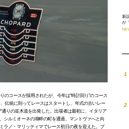
新
が
NE
1
りのコースが採用されたが、今年は“時計回り”のコース
0分、伝統に則ってレースはスタートし、年式の古いレー
2
ア通りの並木道を出発した。出場者は最初に、イタリア
、シルミオーネの湖畔の町を通過、マントヴァへと向
ミラノ・マリッティマでレース初日の夜を迎えた。ブ