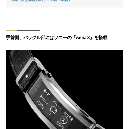
watches.jp/feature/ spinnaker_wena3
手首側、バックル部にはソニーの「wena 3」を搭載