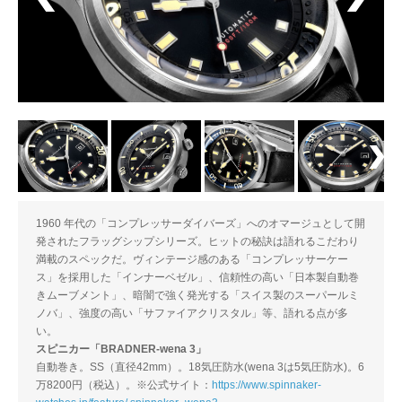
1960 年代の「コンプレッサーダイバーズ」へのオマージュとして開
発されたフラッグシップシリーズ。ヒットの秘訣は語れるこだわり
満載のスペックだ。ヴィンテージ感のある「コンプレッサーケー
ス」を採用した「インナーベゼル」、信頼性の高い「日本製自動巻
きムーブメント」、暗闇で強く発光する「スイス製のスーパールミ
ノバ」、強度の高い「サファイアクリスタル」等、語れる点が多
い。
スピニカー「BRADNER-wena 3」
自動巻き。SS（直径42mm）。18気圧防水(wena 3は5気圧防水)。6
万8200円（税込）。※公式サイト：
https://www.spinnaker-