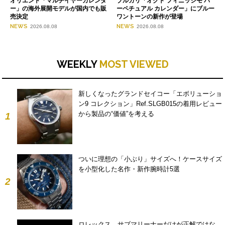
オリエント「マルチイヤーカレンダ
ブルガリ「オクト フィニッシモ パ
ー」の海外展開モデルが国内でも販
ーペチュアル カレンダー」にブルー
売決定
ワントーンの新作が登場
NEWS
NEWS
2026.08.08
2026.08.08
WEEKLY
MOST VIEWED
新しくなったグランドセイコー「エボリューショ
ン9 コレクション」Ref.SLGB015の着用レビュー
から製品の“価値”を考える
1
ついに理想の「小ぶり」サイズへ！ケースサイズ
を小型化した名作・新作腕時計5選
2
ロレックス、サブマリーナーだけが正解ではな