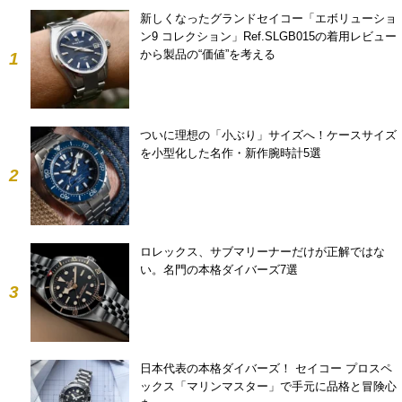
新しくなったグランドセイコー「エボリューショ
ン9 コレクション」Ref.SLGB015の着用レビュー
から製品の“価値”を考える
1
ついに理想の「小ぶり」サイズへ！ケースサイズ
を小型化した名作・新作腕時計5選
2
ロレックス、サブマリーナーだけが正解ではな
い。名門の本格ダイバーズ7選
3
日本代表の本格ダイバーズ！ セイコー プロスペ
ックス「マリンマスター」で手元に品格と冒険心