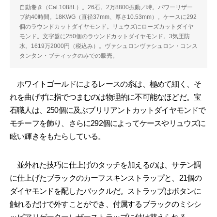
自動巻き（Cal.1088L）。26石。2万8800振動／時。パワーリザー
ブ約40時間。18KWG（直径37mm、厚さ10.53mm）。ケースに292
個のラウンドカットダイヤモンド。リュウズにローズカットダイヤ
モンド。文字盤に250個のラウンドカットダイヤモンド。3気圧防
水。1619万2000円（税込み）。ヴァシュロンヴァシュロン・コンス
タンタン・ブティックのみでの販売。
ホワイトゴールドによるレースの糸は、極めて細く、そ
れを曲げずに指でつまむのは物理的に不可能なほどだ。宝
石職人は、250個に及ぶブリリアントカットダイヤモンドで
モチーフを飾り、さらに292個によってケースやリュウズに
眩い輝きをもたらしている。
並外れた技巧に仕上げのタッチを加えるのは、サテン調
に仕上げたブラックのカーフスキンストラップと、21個の
ダイヤモンドを配したバックルだ。ストラップはボタンに
触れるだけで外すことができ、付属するブラックのミシシ