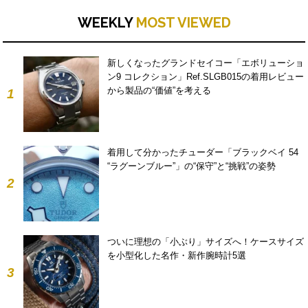
WEEKLY
MOST VIEWED
新しくなったグランドセイコー「エボリューショ
ン9 コレクション」Ref.SLGB015の着用レビュー
から製品の“価値”を考える
1
着用して分かったチューダー「ブラックベイ 54
“ラグーンブルー”」の“保守”と“挑戦”の姿勢
2
ついに理想の「小ぶり」サイズへ！ケースサイズ
を小型化した名作・新作腕時計5選
3