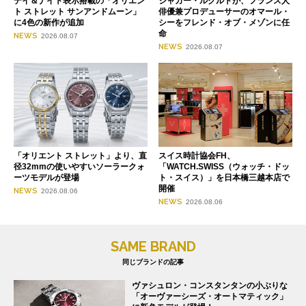
デイ＆ナイト表示搭載の「オリエン
ジャガー・ルクルトが、フランス人
ト ストレット サンアンドムーン」
俳優兼プロデューサーのオマール・
に4色の新作が追加
シーをフレンド・オブ・メゾンに任
命
NEWS
2026.08.07
NEWS
2026.08.07
「オリエント ストレット」より、直
スイス時計協会FH、
径32mmの使いやすいソーラークォ
「WATCH.SWISS（ウォッチ・ドッ
ーツモデルが登場
ト・スイス）」を日本橋三越本店で
開催
NEWS
2026.08.06
NEWS
2026.08.06
SAME BRAND
同じブランドの記事
ヴァシュロン・コンスタンタンの小ぶりな
「オーヴァーシーズ・オートマティック」