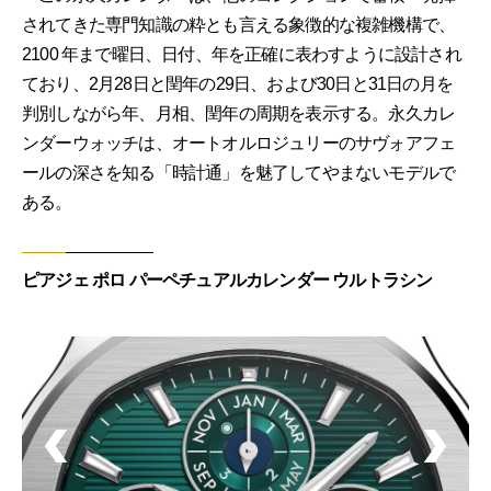
されてきた専門知識の粋とも言える象徴的な複雑機構で、
2100 年まで曜日、日付、年を正確に表わすように設計され
ており、2月28日と閏年の29日、および30日と31日の月を
判別しながら年、月相、閏年の周期を表示する。永久カレ
ンダーウォッチは、オートオルロジュリーのサヴォアフェ
ールの深さを知る「時計通」を魅了してやまないモデルで
ある。
ピアジェ ポロ パーペチュアルカレンダー ウルトラシン