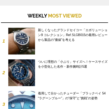
WEEKLY
MOST VIEWED
新しくなったグランドセイコー「エボリューショ
ン9 コレクション」Ref.SLGB015の着用レビュー
から製品の“価値”を考える
1
ついに理想の「小ぶり」サイズへ！ケースサイズ
を小型化した名作・新作腕時計5選
2
着用して分かったチューダー「ブラックベイ 54
“ラグーンブルー”」の“保守”と“挑戦”の姿勢
3