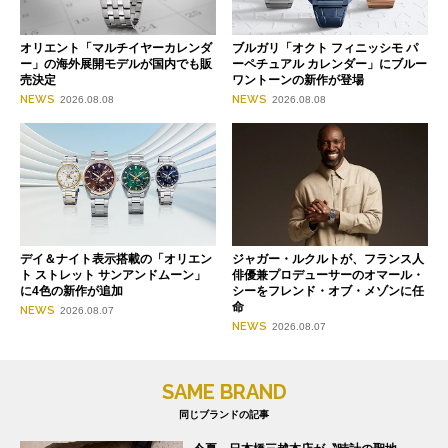
オリエント「マルチイヤーカレンダ
ブルガリ「オクト フィニッシモ パ
ー」の海外展開モデルが国内でも販
ーペチュアル カレンダー」にブルー
売決定
ワントーンの新作が登場
NEWS
NEWS
2026.08.08
2026.08.08
デイ＆ナイト表示搭載の「オリエン
ジャガー・ルクルトが、フランス人
ト ストレット サンアンドムーン」
俳優兼プロデューサーのオマール・
に4色の新作が追加
シーをフレンド・オブ・メゾンに任
命
NEWS
2026.08.07
NEWS
2026.08.07
SAME BRAND
同じブランドの記事