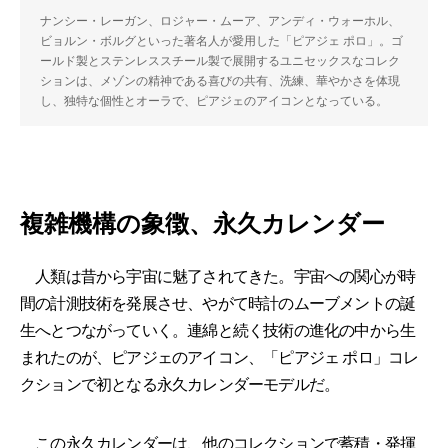
ナンシー・レーガン、ロジャー・ムーア、アンディ・ウォーホル、
ビョルン・ボルグといった著名人が愛用した「ピアジェ ポロ」。ゴ
ールド製とステンレススチール製で展開するユニセックスなコレク
ションは、メゾンの精神である喜びの共有、洗練、華やかさを体現
し、独特な個性とオーラで、ピアジェのアイコンとなっている。
複雑機構の象徴、永久カレンダー
人類は昔から宇宙に魅了されてきた。宇宙への関心が時
間の計測技術を発展させ、やがて時計のムーブメントの誕
生へとつながっていく。連綿と続く技術の進化の中から生
まれたのが、ピアジェのアイコン、「ピアジェ ポロ」コレ
クションで初となる永久カレンダーモデルだ。
この永久カレンダーは、他のコレクションで蓄積・発揮