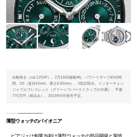
自動巻き（cal.1255P）。2万1600振動/時。パワーリザーブ約42時
間。SS（直径42mm、厚さ8.65mm）。3気圧防水。インターチェン
ジャブルブレスレット（グリーンラバーストラップが付属）。予価
770万円（税込み）。2023年9月発売予定。
薄型ウォッチのパイオニア
ピアジェは創業当初は薄型ウォッチの部品開発と製造