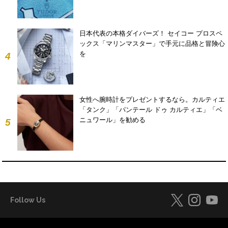
日本代表の本格ダイバーズ！ セイコー プロスペ
ックス「マリンマスター」で手元に品格と冒険心
を
4
女性へ腕時計をプレゼントするなら。カルティエ
「タンク」「パンテール ドゥ カルティエ」「ベ
ニュワール」を勧める
5
Follow Us