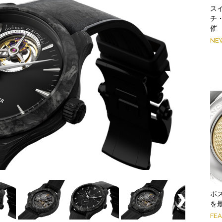
スイ
チ
催
NE
ポ
を
FE