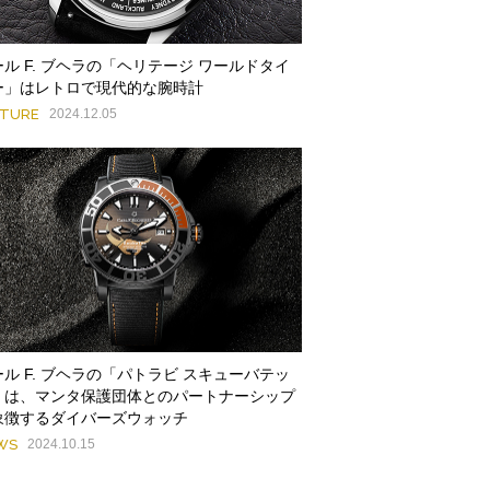
ール F. ブヘラの「ヘリテージ ワールドタイ
ー」はレトロで現代的な腕時計
ATURE
2024.12.05
ール F. ブヘラの「パトラビ スキューバテッ
」は、マンタ保護団体とのパートナーシップ
象徴するダイバーズウォッチ
WS
2024.10.15