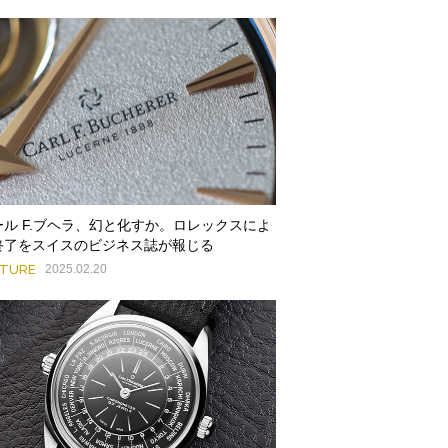
ール F.ブヘラ、幻と化すか。ロレックスによ
終了をスイスのビジネス誌が報じる
ATURE
2025.02.20