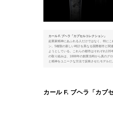
カール F. ブヘラ「カプセルコレクション」
起業家精神にあふれる人だけではなく、特にこ
ン。5種類の新しい時計を異なる国際都市と関
ようとしている。これらの都市はそれぞれ135
の取り組みは、1888年の創業当時から真のグ
と精神をユニークな方法で反映させたモデルだ
カール F. ブヘラ「カ