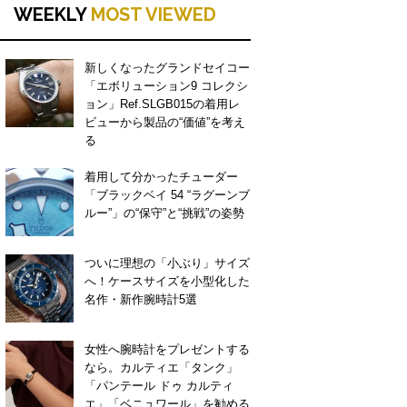
WEEKLY
MOST VIEWED
新しくなったグランドセイコー
「エボリューション9 コレクシ
ョン」Ref.SLGB015の着用レ
ビューから製品の“価値”を考え
る
着用して分かったチューダー
「ブラックベイ 54 “ラグーンブ
ルー”」の“保守”と“挑戦”の姿勢
ついに理想の「小ぶり」サイズ
へ！ケースサイズを小型化した
名作・新作腕時計5選
女性へ腕時計をプレゼントする
なら。カルティエ「タンク」
「パンテール ドゥ カルティ
エ」「ベニュワール」を勧める