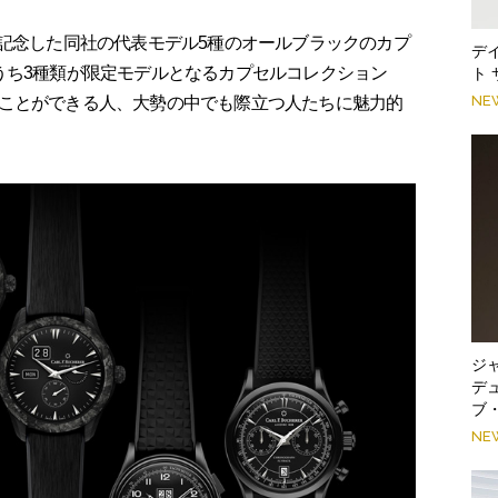
35年を記念した同社の代表モデル5種のオールブラックのカプ
デ
うち3種類が限定モデルとなるカプセルコレクション
ト
NE
ことができる人、大勢の中でも際立つ人たちに魅力的
ジ
デ
ブ
NE