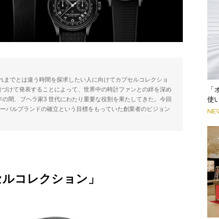
れまでとは違う時間を探求したい人に向けてカプセルコレクショ
「
連づけて発表することによって、世界中の時計ファンとの絆を深め
使
年の間、ブヘラ家3 世代にわたり重要な役割を果たしてきた。今回
ローバルブランドの確立という目標をもっていた創業者のビジョン
NE
。
プセルコレクション」