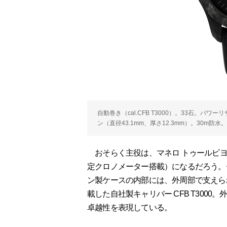
自動巻き（cal.CFB T3000）。33石。パ
ン（直径43.1mm、厚さ12.3mm）。30m防
おそらく主役は、マネロ トゥールビヨン
定クロノメーター搭載）になるだろう。
ン製ケースの内部には、外周部で支えら
載した自社製キャリバー CFB T300
卓越性を表現している。