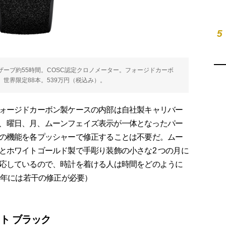
5
ワーリザーブ約55時間。COSC認定クロノメーター。フォージドカーボ
防水。世界限定88本。539万円（税込み）。
ォージドカーボン製ケースの内部は自社製キャリバー
、日付、曜日、月、ムーンフェイズ表示が一体となったパー
の機能を各プッシャーで修正することは不要だ。ムー
とホワイトゴールド製で手彫り装飾の小さな2 つの月に
応しているので、時計を着ける人は時間をどのように
0年には若干の修正が必要）
ト ブラック