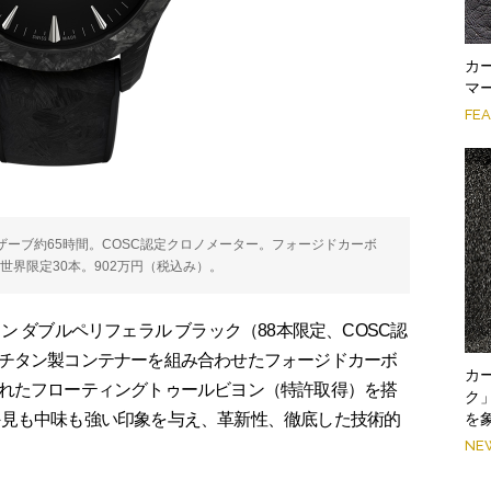
カ
マ
FE
ワーリザーブ約65時間。COSC認定クロノメーター。フォージドカーボ
水。世界限定30本。902万円（税込み）。
 ダブルペリフェラル ブラック（88本限定、COSC認
チタン製コンテナーを組み合わせたフォージドカーボ
カ
れたフローティングトゥールビヨン（特許取得）を搭
ク
を
0。外見も中味も強い印象を与え、革新性、徹底した技術的
NE