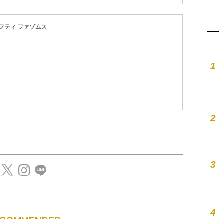
フティ ファゾムス
1
2
3
4