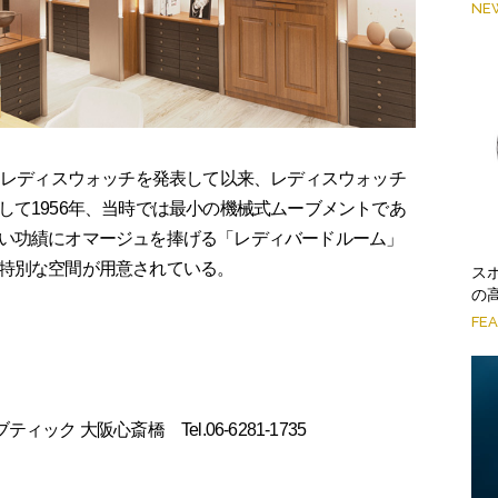
NE
巻きレディスウォッチを発表して以来、レディスウォッチ
して1956年、当時では最小の機械式ムーブメントであ
い功績にオマージュを捧げる「レディバードルーム」
特別な空間が用意されている。
ス
の
FE
 ブティック 大阪心斎橋 Tel.06-6281-1735