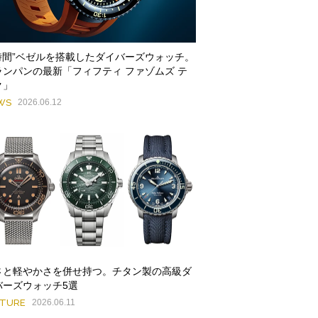
3時間”ベゼルを搭載したダイバーズウォッチ。
ランパンの最新「フィフティ ファゾムズ テ
ク」
WS
2026.06.12
さと軽やかさを併せ持つ。チタン製の高級ダ
バーズウォッチ5選
ATURE
2026.06.11