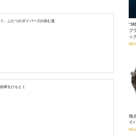
継ぐ、ふたつのダイバーズが歩む道
“
ブ
ッ
NE
の由来をひもとく
強
イ
FE