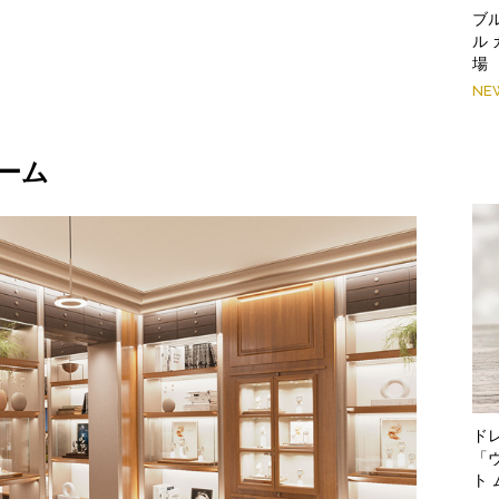
ブ
ル
場
NE
ーム
ド
「
ト