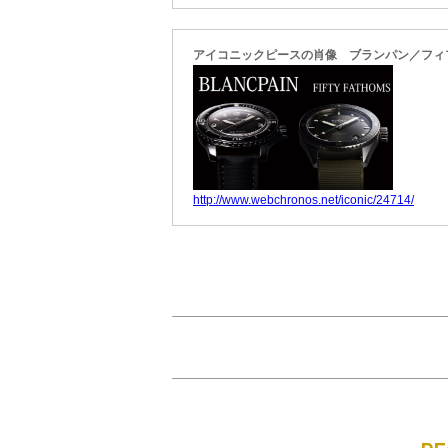
アイコニックピースの肖像 ブランパン／フィ
http://www.webchronos.net/iconic/24714/