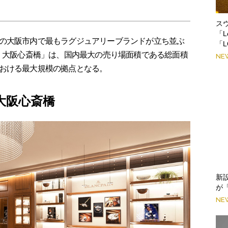
ス
「L
の大阪市内で最もラグジュアリーブランドが立ち並ぶ
「L
ク 大阪心斎橋」は、国内最大の売り場面積である総面積
NE
おける最大規模の拠点となる。
大阪心斎橋
新
が
NE