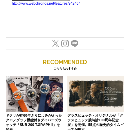
http://www.webchronos.net/features/94246/
RECOMMENDED
こちらもおすすめ
ドクサが約60年ぶりによみがえった
グラスヒュッテ・オリジナルが「グ
クロノグラフ機能付きダイバーズウ
ラスヒュッテ腕時計100周年記念
ォッチ「SUB 200 T.GRAPH II」を
展」を開催。55点の歴史的タイムピ
発表
ースが展示