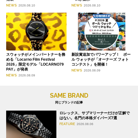
NEWS
NEWS
2026.08.10
2026.08.10
スウォッチがメインパートナーを務
新設賞追加でパワーアップ！ ボー
める「Locarno Film Festival
ル ウォッチが「オーナーズ フォト
2026」限定モデル「LOCARNO79
コンテスト」を開催！
PAY」が発表
NEWS
2026.08.09
NEWS
2026.08.09
SAME BRAND
同じブランドの記事
ロレックス、サブマリーナーだけが正解で
はない。名門の本格ダイバーズ7選
FEATURE
2026.08.06