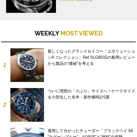
WEEKLY
MOST VIEWED
新しくなったグランドセイコー「エボリューショ
ン9 コレクション」Ref.SLGB015の着用レビュー
から製品の“価値”を考える
1
ついに理想の「小ぶり」サイズへ！ケースサイズ
を小型化した名作・新作腕時計5選
2
着用して分かったチューダー「ブラックベイ 54
“ラグーンブルー”」の“保守”と“挑戦”の姿勢