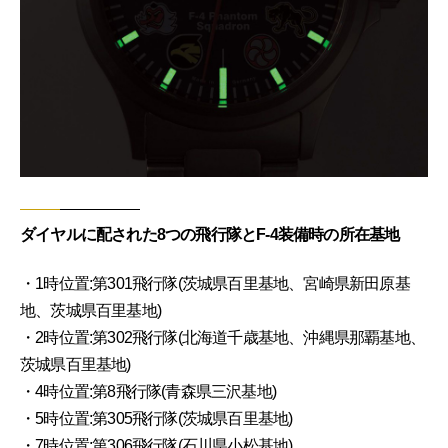
ダイヤルに配された8つの飛行隊とF-4装備時の所在基地
・1時位置:第301飛行隊(茨城県百里基地、宮崎県新田原基
地、茨城県百里基地)
・2時位置:第302飛行隊(北海道千歳基地、沖縄県那覇基地、
茨城県百里基地)
・4時位置:第8飛行隊(青森県三沢基地)
・5時位置:第305飛行隊(茨城県百里基地)
・7時位置:第306飛行隊(石川県小松基地)