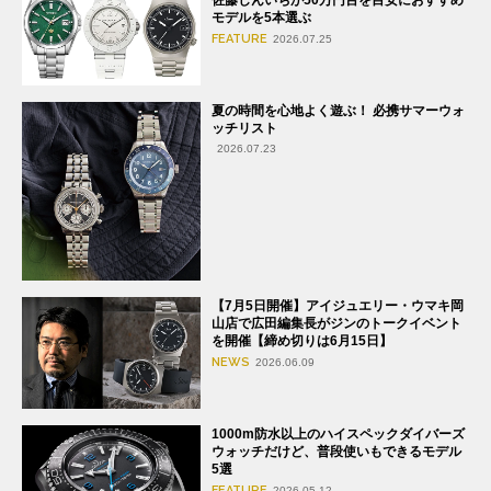
モデルを5本選ぶ
FEATURE
2026.07.25
夏の時間を心地よく遊ぶ！ 必携サマーウォ
ッチリスト
2026.07.23
【7月5日開催】アイジュエリー・ウマキ岡
山店で広田編集長がジンのトークイベント
を開催【締め切りは6月15日】
NEWS
2026.06.09
1000m防水以上のハイスペックダイバーズ
ウォッチだけど、普段使いもできるモデル
5選
FEATURE
2026.05.12