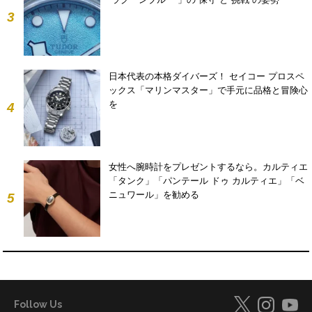
3
日本代表の本格ダイバーズ！ セイコー プロスペ
ックス「マリンマスター」で手元に品格と冒険心
を
4
女性へ腕時計をプレゼントするなら。カルティエ
「タンク」「パンテール ドゥ カルティエ」「ベ
ニュワール」を勧める
5
Follow Us