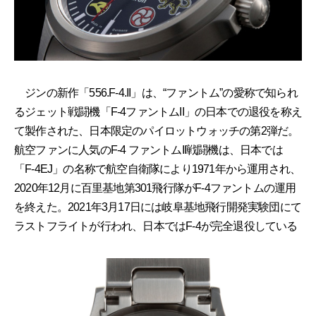
ジンの新作「556.F-4.II」は、“ファントム”の愛称で知られ
るジェット戦闘機「F-4ファントムII」の日本での退役を称え
て製作された、日本限定のパイロットウォッチの第2弾だ。
航空ファンに人気のF-4 ファントムII戦闘機は、日本では
「F-4EJ」の名称で航空自衛隊により1971年から運用され、
2020年12月に百里基地第301飛行隊がF-4ファントムの運用
を終えた。2021年3月17日には岐阜基地飛行開発実験団にて
ラストフライトが行われ、日本ではF-4が完全退役している