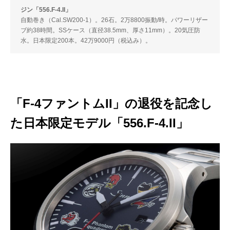
ジン「556.F-4.II」
自動巻き（Cal.SW200-1）。26石。2万8800振動/時。パワーリザー
ブ約38時間。SSケース（直径38.5mm、厚さ11mm）。20気圧防
水。日本限定200本。42万9000円（税込み）。
「F-4ファントムII」の退役を記念し
た日本限定モデル「556.F-4.II」