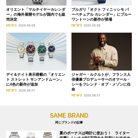
オリエント「マルチイヤーカレンダ
ブルガリ「オクト フィニッシモ パ
ー」の海外展開モデルが国内でも販
ーペチュアル カレンダー」にブルー
売決定
ワントーンの新作が登場
NEWS
NEWS
2026.08.08
2026.08.08
デイ＆ナイト表示搭載の「オリエン
ジャガー・ルクルトが、フランス人
ト ストレット サンアンドムーン」
俳優兼プロデューサーのオマール・
に4色の新作が追加
シーをフレンド・オブ・メゾンに任
命
NEWS
2026.08.07
NEWS
2026.08.07
SAME BRAND
同じブランドの記事
夏のボーナスは時計に使おう！ ライター
佐藤しんいちが50万円台を目安におすすめ