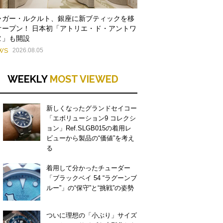
ャガー・ルクルト、銀座に新ブティックを移
オープン！ 日本初「アトリエ・ド・アントワ
ヌ」も開設
WS
2026.08.05
WEEKLY
MOST VIEWED
新しくなったグランドセイコー
「エボリューション9 コレクシ
ョン」Ref.SLGB015の着用レ
ビューから製品の“価値”を考え
る
着用して分かったチューダー
「ブラックベイ 54 “ラグーンブ
ルー”」の“保守”と“挑戦”の姿勢
ついに理想の「小ぶり」サイズ