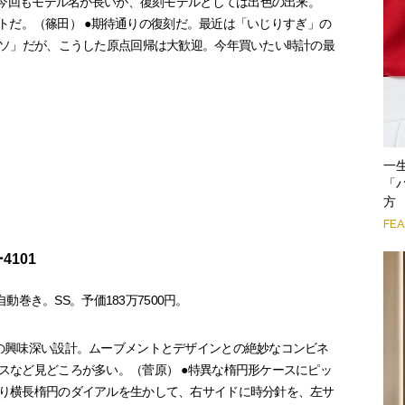
●今回もモデル名が長いが、復刻モデルとしては出色の出来。
イントだ。（篠田） ●期待通りの復刻だ。最近は「いじりすぎ」の
ソ」だが、こうした原点回帰は大歓迎。今年買いたい時計の最
一
「
方
FE
4101
自動巻き。SS。予価183万7500円。
の興味深い設計。ムーブメントとデザインとの絶妙なコンビネ
スなど見どころが多い。（菅原） ●特異な楕円形ケースにピッ
り横長楕円のダイアルを生かして、右サイドに時分針を、左サ