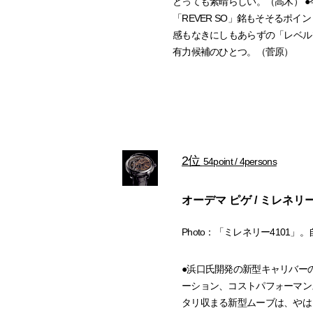
とっても素晴らしい。（高木） 
「REVER SO」銘もそそるポ
感もなきにしもあらずの「レベル
有力候補のひとつ。（菅原）
2位
54point / 4persons
オーデマ ピゲ / ミレネリー
Photo：「ミレネリー4101」。
●浜口氏開発の新型キャリバー
ーション、コストパフォーマン
タリ収まる新型ムーブは、やは