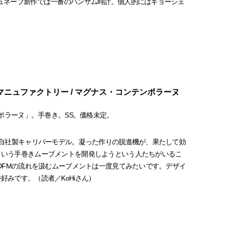
ュネーブ新作では一番のハンサム時計。個人的にはギョーシェ
ニュファクトリー / マグナス・コンテンポラーヌ
ンポラーヌ」。手巻き。SS。価格未定。
・自社製キャリバーモデル。凝った作りの脱進機が、果たして効
ういう手巻きムーブメントを開発しようという人たちがいるこ
FDFMの流れを汲むムーブメントは一度見てみたいです。デザイ
好みです。（読者／KoHiさん）