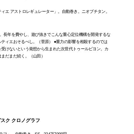
カルティエ アストロレギュレーター」。自動巻き。ニオブチタン。
服。長年を費やし、遊び抜きでこんな重心定位機構を開発するな
ティエおそるべし。（菅原） ●重力の影響を相殺するのでは
を受けないという発想から生まれた次世代トゥールビヨン。カ
はまだまだ続く。（山田）
ガスク クロノグラフ