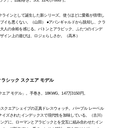
ラフ」。自動巻き。SS。224万7000円。
クラインとして誕生した新シリーズ。使うほどに愛着が倍増し
ブイも悪くない。（山田） ●アバンギャルドから脱却し、クラ
大人の余裕を感じる。バトンとアラビック、ふたつのインデ
ザイン上の遊びは、ロジェらしさか。（高木）
 クラシック スクエア モデル
クエア モデル」。手巻き。18KWG。147万3150円。
いスクエアシェイプの正真ドレスウォッチ。パープル レーベル
ナイズされたインデックスで現代性を加味している。（古川）
ジングに、ローマンとアラビックとを交互に組み合わせたイン