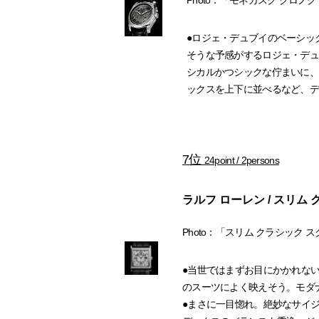
Photo：「モネガスク クロノグ
●ロジェ・デュブイのベーシッ
そうな予感がするロジェ・デュ
シカルかつシックな佇まいに、
ックスを上下に並べるなど、デ
7位
24point / 2persons
ラルフ ローレン / スリム
Photo：「スリム クラシック ス
●当世ではまずお目にかかれな
のスーツによく映えそう。モダ
●まさに一目惚れ。絶妙なサイ