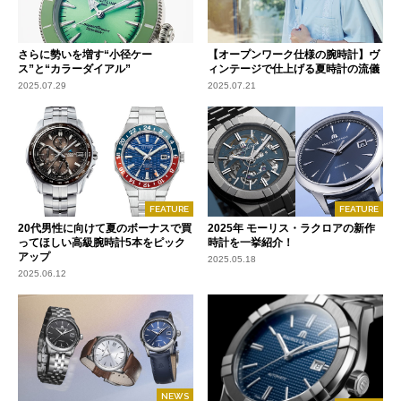
さらに勢いを増す“小径ケー
【オープンワーク仕様の腕時計】ヴ
ス”と“カラーダイアル”
ィンテージで仕上げる夏時計の流儀
2025.07.29
2025.07.21
FEATURE
FEATURE
20代男性に向けて夏のボーナスで買
2025年 モーリス・ラクロアの新作
ってほしい高級腕時計5本をピック
時計を一挙紹介！
アップ
2025.05.18
2025.06.12
NEWS