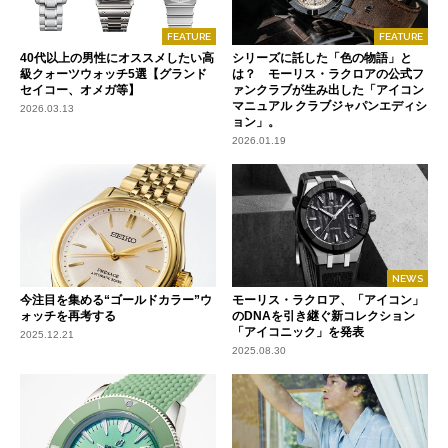
FEATURE
FEATURE
40代以上の男性にオススメしたい高
シリーズに託した「色の物語」と
級クォーツウォッチ5選【グランド
は？ モーリス・ラクロアの公式フ
セイコー、オメガ等】
ァンクラブが生み出した「アイコン
マニュアル クラブジャパンエディシ
2026.03.13
ョン」。
2026.01.19
NEWS
今注目を集める“ゴールドカラー”ウ
モーリス・ラクロア、「アイコン」
ォッチを再考する
のDNAを引き継ぐ新コレクション
「アイコニック」を発表
2025.12.21
2025.08.30