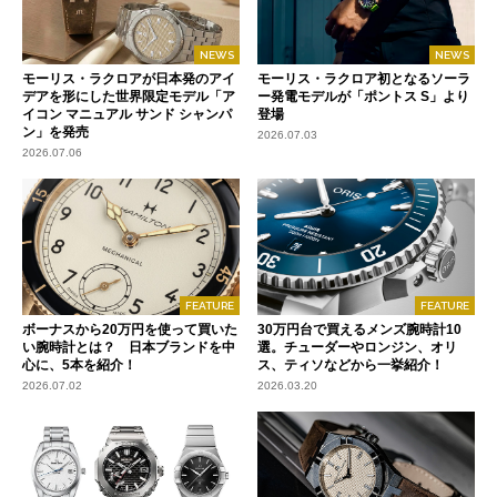
NEWS
NEWS
モーリス・ラクロアが日本発のアイ
モーリス・ラクロア初となるソーラ
デアを形にした世界限定モデル「ア
ー発電モデルが「ポントス S」より
イコン マニュアル サンド シャンパ
登場
ン」を発売
2026.07.03
2026.07.06
FEATURE
FEATURE
ボーナスから20万円を使って買いた
30万円台で買えるメンズ腕時計10
い腕時計とは？ 日本ブランドを中
選。チューダーやロンジン、オリ
心に、5本を紹介！
ス、ティソなどから一挙紹介！
2026.07.02
2026.03.20