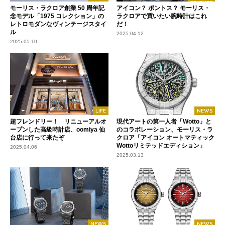
FEATURE
モーリス・ラクロア創業 50 周年記
アイコン？ ポントス？ モーリス・
念モデル「1975 コレクション」の
ラクロアで買いたい腕時計はこれ
レトロモダンなヴィンテージスタイ
だ！
ル
2025.04.12
2025.05.10
LIFE
NEWS
超フレンドリー！ リニューアルオ
現代アートの第一人者「Wotto」と
ープンした高級時計店、oomiya 仙
のコラボレーション、モーリス・ラ
台店に行って来たぞ
クロア「アイコン オートマティック
Wottoリミテッドエディション」
2025.04.06
2025.03.13
NEWS
NEWS