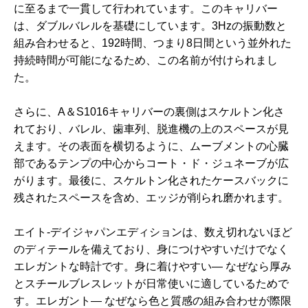
に至るまで一貫して行われています。このキャリバー
は、ダブルバレルを基礎にしています。3Hzの振動数と
組み合わせると、192時間、つまり8日間という並外れた
持続時間が可能になるため、この名前が付けられまし
た。
さらに、A＆S1016キャリバーの裏側はスケルトン化さ
れており、バレル、歯車列、脱進機の上のスペースが見
えます。その表面を横切るように、ムーブメントの心臓
部であるテンプの中心からコート・ド・ジュネーブが広
がります。最後に、スケルトン化されたケースバックに
残されたスペースを含め、エッジが削られ磨かれます。
エイト-デイジャパンエディションは、数え切れないほど
のディテールを備えており、身につけやすいだけでなく
エレガントな時計です。身に着けやすい― なぜなら厚み
とスチールブレスレットが日常使いに適しているためで
す。エレガント― なぜなら色と質感の組み合わせが際限