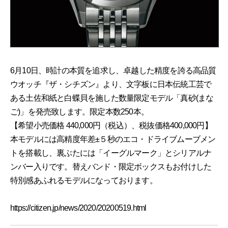
6月10日、時計の本質を追求し、卓越した精度を誇る高品質
ウオッチ『ザ・シチズン』より、文字板に日本伝統工芸で
ある土佐和紙と白蝶貝を施した数量限定モデル「真砂(まな
ご)」を発売致します。限定本数250本。
【希望小売価格 440,000円（税込）、税抜価格400,000円】
本モデルには高精度年差±５秒のエコ・ドライブムーブメン
トを搭載し、裏ぶたには「イーグルマーク」とシリアルナ
ンバー入りです。替えバンド・限定ボックスもお付けした
特別感あふれるモデルになっております。
https://citizen.jp/news/2020/20200519.html