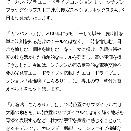
て、カンパノラ エコ・ドライブ コレション より、シチズン
フラッグシップストア 東京 限定スペシャルボックスを4月3
日より発売いたします。
『カンパノラ』は、2000 年にデビューして以来、腕時計を
単に時刻を知るだけのツールではなく、「時を愉しむ、日
常を愉しむ、個性を愉しむ」をテーマに掲げ、先端技術や
匠の技を活かした独創的なモデルを発表し、高い評価を得
てきました。今回は、シチズンの誇る定期的な電池交換不
要の光発電エコ・ドライブを搭載したエコ・ドライブコレ
クション「紺瑠璃（こんるり）」に、専用のワニ革付け替
えベルトをセット致します。
「紺瑠璃（こんるり）」は、12時位置のサブダイヤルでは
太陽の動きを、6時位置のサブダイヤルでは青く輝く地球を
青漆で表現するなど、壮大な宇宙を身近に感じることがで
きるモデルです。カレンダー機能、ムーンフェイズ機能な