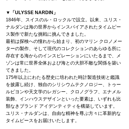
▼
「ULYSSE NARDIN」
1846年、スイスのル・ロックルで設立。以来、ユリス・
ナルダンは海の世界からインスパイアされたタイムピー
ス製作で新たな挑戦に挑んできました。
最初は探検への憧れから始まり、初のマリン クロノメー
ターの製作、そして現代のコレクションのあらゆる所に
存在する海からのインスピレーションにいたるまで、メ
ゾンは常に世界全体および海との大胆不敵な関係を築い
てきました。
175年以上にわたる歴史に培われた時計製造技術と鑑識
を披露し続け、独自のシリシウムテクノロジー、トゥー
ルビヨンや天文学のレガシー、クロノグラフ、エナメル
装飾、インハウスデザインといった要素は、いずれも比
類なきブランド アイデンティティを構築しています。
ユリス・ナルダンは、自由な精神を尊ぶ方々に革新的な
タイムピースをお届けいたします。