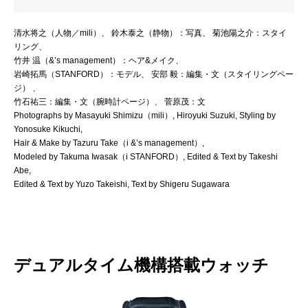
清水将之（人物／mili）、 鈴木泰之（静物）：写真、 菊池陽之介：スタイ
リング、
竹井 温（&’s management）：ヘア&メイク、
岩崎拓馬（STANFORD）：モデル、 安部 毅：編集・文（スタイリングペー
ジ） 、
竹石祐三：編集・文（腕時計ページ）、 菅原茂：文
Photographs by Masayuki Shimizu（mili）, Hiroyuki Suzuki, Styling by
Yonosuke Kikuchi,
Hair & Make by Tazuru Take（i &’s management）,
Modeled by Takuma Iwasak（i STANFORD）, Edited & Text by Takeshi
Abe,
Edited & Text by Yuzo Takeishi, Text by Shigeru Sugawara
デュアルタイム機構搭載ウォッチ