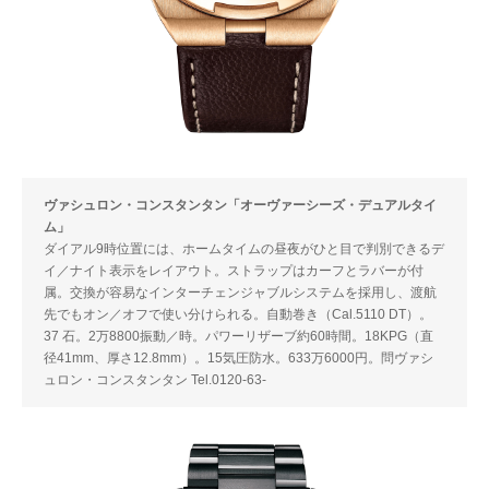
ヴァシュロン・コンスタンタン「オーヴァーシーズ・デュアルタイ
ム」
ダイアル9時位置には、ホームタイムの昼夜がひと目で判別できるデ
イ／ナイト表示をレイアウト。ストラップはカーフとラバーが付
属。交換が容易なインターチェンジャブルシステムを採用し、渡航
先でもオン／オフで使い分けられる。自動巻き（Cal.5110 DT）。
37 石。2万8800振動／時。パワーリザーブ約60時間。18KPG（直
径41mm、厚さ12.8mm）。15気圧防水。633万6000円。問ヴァシ
ュロン・コンスタンタン Tel.0120-63-