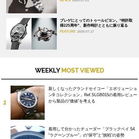
NEWS
2026.07.21
ブレゲにとってのトゥールビヨン。“特許取
得225周年”、新作時計とともに振り返る
FEATURE
2026.07.17
WEEKLY
MOST VIEWED
新しくなったグランドセイコー「エボリューショ
ン9 コレクション」Ref.SLGB015の着用レビュー
から製品の“価値”を考える
1
着用して分かったチューダー「ブラックベイ 54
“ラグーンブルー”」の“保守”と“挑戦”の姿勢