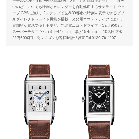
モデルCC4055-65EGPS衛星から位置・時刻情報を取得して、世界
中のどこにいても時刻とカレンダーを自動修正するサテライト ウェ
ーブ GPSに加え、2ステップで世界39都市の時刻を表示できるダブ
ルダイレクトフライト機能を搭載。光発電エコ・ドライブにより、
定期的な電池交換も不要だ。光発電エコ・ドライブ（Cal.F950）。
スーパーチタニウム（直径44.6mm、厚さ15.4mm）。10気圧防水。
28万6000円。問シチズンお客様時計相談室 Tel.0120-78-4807