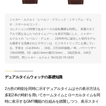
ジャガー・ルクルト「レベルソ・クラシック・ミディアム・デュ
オ・スモールセコンド」
コレクションの特徴であるケースの反転機構を利用し、表裏のダイ
アルで異なるふたつのタイムゾーンを表示可能にした、ジャガー・
ルクルトの「レベルソ・デュオ」。1930年代に誕生した初代モデル
を継承する洗練されたデザインは、ビジネストリップにも適してい
る。手巻き（Cal.854A）。19石。2万1600振動／ 時。パワーリザー
ブ約42時間。SS（縦42.9mm×横25.5mm）。3気圧防水。148万
7200円。問ジャガー・ルクルト Tel.0120-79-1833
デュアルタイムウォッチの基礎知識
2カ所の時刻を同時に示すデュアルタイムはその表示方法も
多彩2本の時針を用いてホームタイムとローカルタイムを同
時に表示するGMT機能の仕組みを踏襲しつつ、表示スタイ