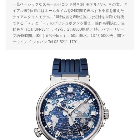
一見ベーシックなスモールセコンド付き3針モデルだが、その実、ダ
イアル9時位置にはホームタイムを24時間で表示する小窓を備えた
デュアルタイムモデル。10時位置と8時位置には短針を単独で前後
できる「＋」と「－」のプッシュボタンを備え、操作も明快だ。自
動巻き（Cal.UN-334）。49石。2万8800振動／ 時。パワーリザー
ブ約48時間。SS（ 直径44mm）。50m 防水。137万5000円。問ソ
ーウインド ジャパン Tel.03-5211-1791