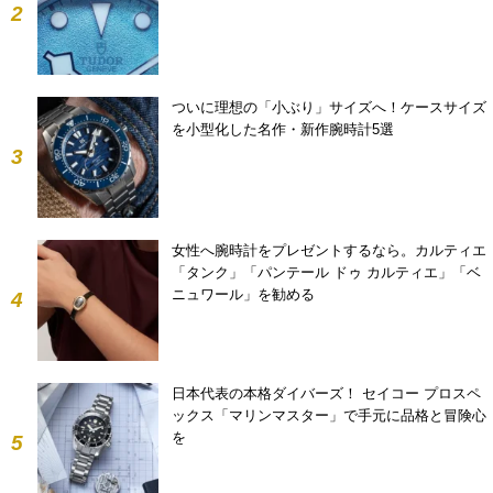
2
ついに理想の「小ぶり」サイズへ！ケースサイズ
を小型化した名作・新作腕時計5選
3
女性へ腕時計をプレゼントするなら。カルティエ
「タンク」「パンテール ドゥ カルティエ」「ベ
ニュワール」を勧める
4
日本代表の本格ダイバーズ！ セイコー プロスペ
ックス「マリンマスター」で手元に品格と冒険心
を
5