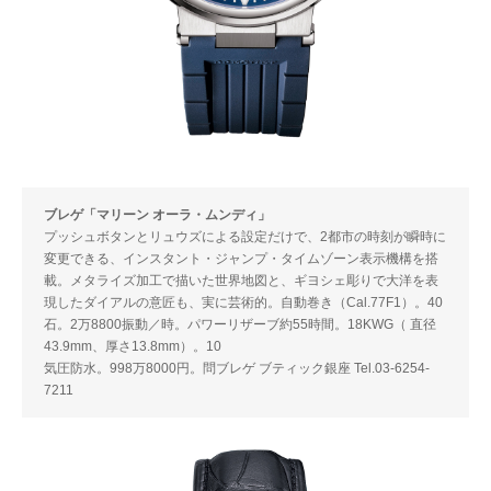
ブレゲ「マリーン オーラ・ムンディ」
プッシュボタンとリュウズによる設定だけで、2都市の時刻が瞬時に
変更できる、インスタント・ジャンプ・タイムゾーン表示機構を搭
載。メタライズ加工で描いた世界地図と、ギヨシェ彫りで大洋を表
現したダイアルの意匠も、実に芸術的。自動巻き（Cal.77F1）。40
石。2万8800振動／時。パワーリザーブ約55時間。18KWG（ 直径
43.9mm、厚さ13.8mm）。10
気圧防水。998万8000円。問ブレゲ ブティック銀座 Tel.03-6254-
7211