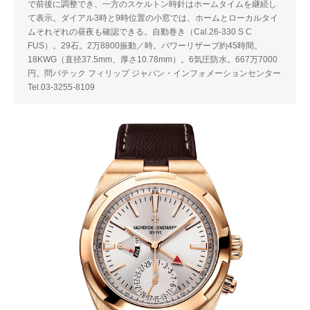
で前後に調整でき、一方のスケルトン時針はホームタイムを継続し
て表示。ダイアル3時と9時位置の小窓では、ホームとローカルタイ
ムそれぞれの昼夜も確認できる。自動巻き（Cal.26-330 S C
FUS）。29石。2万8800振動／時。パワーリザーブ約45時間。
18KWG（直径37.5mm、厚さ10.78mm）。6気圧防水。667万7000
円。問パテック フィリップ ジャパン・インフォメーションセンター
Tel.03-3255-8109