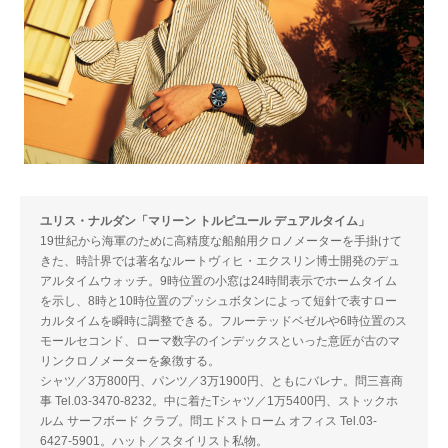
ユリス・ナルダン「マリーン トルピユール デュアルタイム」
19世紀から海軍のために高精度な船舶用クロノメーターを手掛けて
きた、時計界では著名なルートヴィヒ・エクスリン博士開発のデュ
アルタイムウォッチ。9時位置の小窓は24時間表示でホームタイム
を示し、8時と10時位置のプッシュボタンによって短針で表すロー
カルタイムを瞬時に調整できる。フルーテッドベゼルや6時位置のス
モールセコンド、ローマ数字のインデックスといった意匠が古のマ
リンクロノメーターを象徴する。
シャツ／3万800円、パンツ／3万1900円、ともにバレナ。問三喜商
事 Tel.03-3470-8232。中に着たTシャツ／1万5400円、ストックホ
ルム サーフボード クラブ。問エドストローム オフィス Tel.03-
6427-5901。ハット／スタイリスト私物。