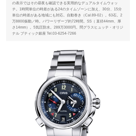
の表示ではその昼夜も確認できる実用的なデュアルタイムウォッ
チ。1時間単位の時差がある24のタイムゾーンに加え、30分、15分
単位の時差がある地域にも対応。自動巻き（Cal.89-02）。63石。2
万8800振動／時。パワーリザーブ約72時間。SS（ 直径44mm、厚
さ14mm）。5気圧防水。289万3000円。問グラスヒュッテ・オリジ
ナル ブティック銀座 Tel.03-6254-7266