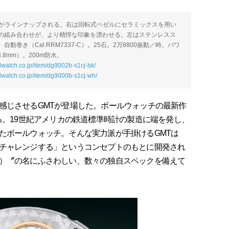
様がラインナップされる。右は回転式ベゼルにセラミックスを用い
の組み合わせが、より精悍な印象を漂わせる。左はステンレスス
巻き（Cal.RRM7337-C）。25石。2万8800振動／時。パワ
.8mm）。200m防水。
llwatch.co.jp/item/dg9002b-s1cj-bk/
llwatch.co.jp/item/dg9000b-s1cj-wh/
じさせるGMTが登場した。ボールウォッチの最新作
る。19世紀アメリカの鉄道標準時計の製造に端を発し、
たボールウォッチ。そんな実力派が手掛けるGMTは
チャレンジする」というコンセプトのもとに開発され
）〞の名にふさわしい、数々の独自スペックを備えて