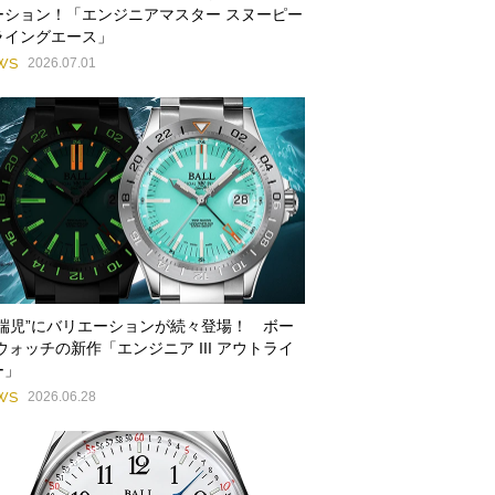
ーション！「エンジニアマスター スヌーピー
ライングエース」
WS
2026.07.01
異端児”にバリエーションが続々登場！ ボー
ウォッチの新作「エンジニア III アウトライ
ー」
WS
2026.06.28