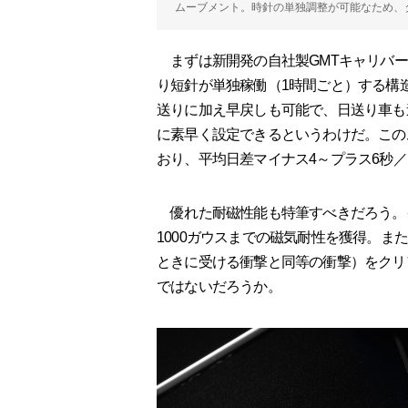
ムーブメント。時針の単独調整が可能なため、
まずは新開発の自社製GMTキャリバー、
り短針が単独稼働（1時間ごと）する構
送りに加え早戻しも可能で、日送り車も
に素早く設定できるというわけだ。このム
おり、平均日差マイナス4～プラス6秒
優れた耐磁性能も特筆すべきだろう。
1000ガウスまでの磁気耐性を獲得。ま
ときに受ける衝撃と同等の衝撃）をクリ
ではないだろうか。