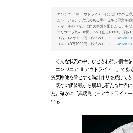
エンジニア Ⅲ アウトライアーには計3つの仕
たバージョン。光沢のある黒ベゼルと黒文字盤
ティールのべゼルに白文字盤を配したモデルだ。自動
ーリザーブ約42時間。SS（直径40mm、厚さ13
（右）42万9000円（税込み）。
https://www.ba
（左）40万7000円（税込み）。
https://www.ba
そんな状況の中、ひときわ強い個性を感
「エンジニア Ⅲ アウトライアー」であ
質実剛健を旨とする時計作りを続けてき
「既存の価値観から脱却し新たな世界に
た。確かに〝異端児（＝アウトライアー
いる。