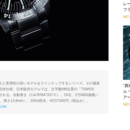
レ
フ
NE
えた実用性の高いモデルをラインナップするシリーズ。その最新
“
米仕様。日本販売モデルでは、文字盤6時位置の「TSWISS
ル 
される。自動巻き（Cal.RRM7337-C）。25石。2万8800振動／
ア
厚さ13.8mm）。200m防水。40万7000円（税込み）。
NE
j-bk/