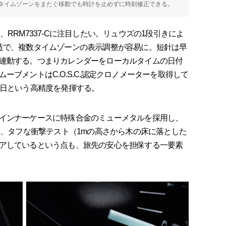
タイムゾーンをまたぐ移動でも時計を止めずに時刻修正できる。
RRM7337-Cに注目したい。リュウズの1段引きによ
造で、複数タイムゾーンの表示調整が容易に。短針は早
連動する。つまりカレンダーをローカルタイムの日付
ーブメントはC.O.S.C.認定クロノメーターを取得して
／日という高精度を発揮する。
インナーケースに特殊合金のミューメタルを採用し、
た、タフな衝撃テスト（1mの高さから木の床に落とした
アしているという点も、旅先の安心を担保する一要素