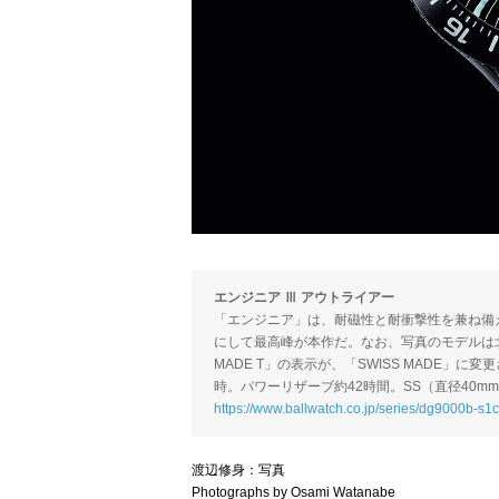
エンジニア Ⅲ アウトライアー
「エンジニア」は、耐磁性と耐衝撃性を兼ね備
にして最高峰が本作だ。なお、写真のモデルは北
MADE T」の表示が、「SWISS MADE」に変更
時。パワーリザーブ約42時間。SS（直径40mm、
https://www.ballwatch.co.jp/series/dg9000b-s1c
渡辺修身：写真
Photographs by Osami Watanabe