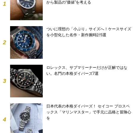
から製品の“価値”を考える
1
ついに理想の「小ぶり」サイズへ！ケースサイズ
を小型化した名作・新作腕時計5選
2
ロレックス、サブマリーナーだけが正解ではな
い。名門の本格ダイバーズ7選
3
日本代表の本格ダイバーズ！ セイコー プロスペ
ックス「マリンマスター」で手元に品格と冒険心
を
4