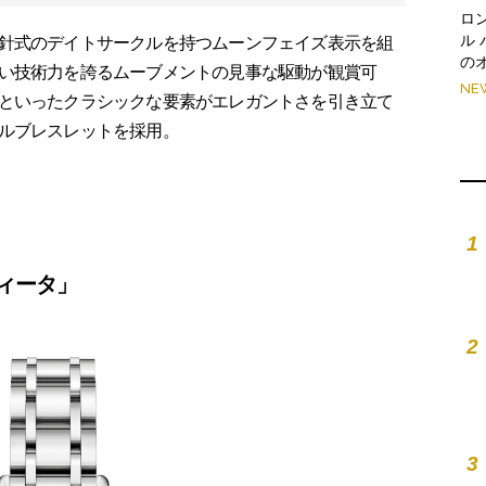
ロ
ル
針式のデイトサークルを持つムーンフェイズ表示を組
の
い技術力を誇るムーブメントの見事な駆動が観賞可
NE
といったクラシックな要素がエレガントさを引き立て
ルブレスレットを採用。
1
ィータ」
2
3