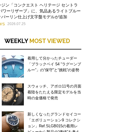
ンジン「コンクエスト ヘリテージ セントラ
 パワーリザーブ」に、気品あるライトブルー
オパーリン仕上げ文字盤モデルが追加
WS
2026.07.25
WEEKLY
MOST VIEWED
着用して分かったチューダー
「ブラックベイ 54 “ラグーンブ
ルー”」の“保守”と“挑戦”の姿勢
スウォッチ、アポロ11号の月面
着陸をたたえる限定モデルを当
時の金価格で発売
新しくなったグランドセイコー
「エボリューション9 コレクシ
ョン」Ref.SLGB015の着用レ
ビューから製品の“価値”を考え