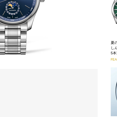
夏
し
5
FE