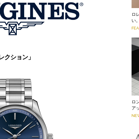
ロ
い
FE
レクション」
ロ
ア
NE