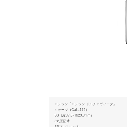
ロンジン「ロンジン ドルチェヴィータ」
クォーツ（Cal.L176）
SS（縦37.0×横23.3mm）
3気圧防水
SSブレスレット