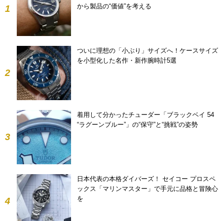
から製品の“価値”を考える
1
ついに理想の「小ぶり」サイズへ！ケースサイズ
を小型化した名作・新作腕時計5選
2
着用して分かったチューダー「ブラックベイ 54
“ラグーンブルー”」の“保守”と“挑戦”の姿勢
3
日本代表の本格ダイバーズ！ セイコー プロスペ
ックス「マリンマスター」で手元に品格と冒険心
を
4