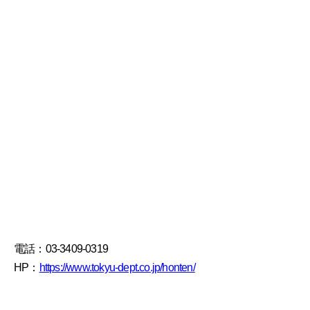
電話：03-3409-0319
HP：
https://www.tokyu-dept.co.jp/honten/