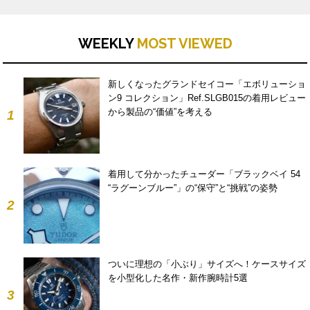
WEEKLY
MOST VIEWED
新しくなったグランドセイコー「エボリューショ
ン9 コレクション」Ref.SLGB015の着用レビュー
から製品の“価値”を考える
1
着用して分かったチューダー「ブラックベイ 54
“ラグーンブルー”」の“保守”と“挑戦”の姿勢
2
ついに理想の「小ぶり」サイズへ！ケースサイズ
を小型化した名作・新作腕時計5選
3