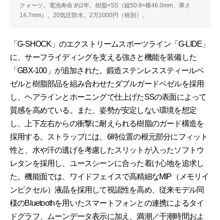
クォーツ。電池寿命 約2年。樹脂×SS（縦50.9×横46.0mm、厚さ
14.7mm）。20気圧防水。2万2000円（税別）。
「G-SHOCK」のエクストリームスポーツライン「G-LIDE」
に、サーフライディングを支える強さと機能を装備した
「GBX-100」が追加された。鍛造ステンレススティールベ
ゼルと樹脂部品を組み合わせたダブルガードベゼルを採用
し、ヘアラインとホーニングで仕上げたSSの表面によって
質感を高めている。また、姿勢が安定しない環境を想定
し、上下左右からの衝撃に耐えられる樹脂のガード構造を
採用する。ストラップには、6時位置の根元部分にフィット
性と、水や汗の逃げを考慮したスリットが入ったソフトウ
レタンを採用し、ユースシーンに合った着け心地を追求し
た。機能面では、ワイドフェイスで高精細なMIP（メモリイ
ンピクセル）液晶を採用して視認性を高め、従来モデル同
様のBluetoothを用いたスマートフォンとの連携によるタイ
ドグラフ、ムーンデータ表示に加え、満潮／干潮時間およ