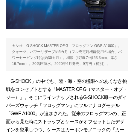
カシオ「G-SHOCK MASTER OF G フロッグマン GWF-A1000」。
クォーツ。パワーリザーブ約5カ月（フル充電時機能使用の場合、パ
ワーセービング時は約30カ月）。樹脂（縦56.7×横53.3mm、厚さ
19.7mm）。20気圧防水。2020年6月発売。9万円（税別）。
「G-SHOCK」の中でも、陸・海・空の極限へのあくなき挑
戦をコンセプトとする「MASTER OF G（マスター・オブ・
ジー）」。そこにラインナップされるG-SHOCK唯一のダイ
バーズウォッチ「フロッグマン」にフルアナログモデル
「GWF-A1000」が追加された。従来のフロッグマンの、正
面から見た時にストラップとケースがオフセットしたデザ
インを継承しつつ、ケースはカーボンモノコックの「カー