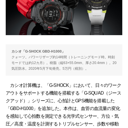
カシオ「G-SHOCK GBD-H1000」
クォーツ。パワーリザーブ約14時間（トレーニングモード時。時刻
モードでは約12カ月）。樹脂（縦63×55.0mm、厚さ20.4mm ）。20
気圧防水。2020年5月下旬発売。5万円（税別）。
カシオ計算機は、「G-SHOCK」において、日々のワーク
アウトをサポートする機能を搭載する「G-SQUAD（ジース
クアッド）」シリーズに、心拍計とGPS機能を搭載した
「GBD-H1000」を追加した。本作は、血管の血流量の変化
を感知して心拍数を測定できる光学式センサー、方位・気
圧／高度・温度を計測するトリプルセンサー、歩数や移動