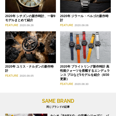
2020年 シチズンの新作時計、一挙9
2020年 ジラール・ペルゴの新作時
モデルまとめて紹介
計
FEATURE
FEATURE
2020.09.26
2020.09.06
2020年 ユリス・ナルダンの新作時
2020年 ブライトリング新作時計 高
計
性能クォーツを搭載するエンデュラ
ンス プロなど5モデルを紹介（8/30
FEATURE
2020.09.05
更新）
FEATURE
2020.08.30
SAME BRAND
同じブランドの記事
カシオ「BABY-G」の定番シリーズに、パ