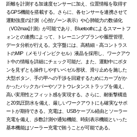
距離を計測する加速度センサーに加え、位置情報を取得す
るGPS機能を搭載する。さらに、各センサーを連携させて
運動強度の計測（心拍ゾーン表示）や心肺能力の数値化
（VO2max計測）が可能であり、Bluetoothによるスマートフ
ォンとの連携によって、トレーニングプランや履歴管理、
データ分析が行える。文字盤には、高精細・高コントラス
トのMIP（メモリインピクセル）液晶を採用し、ワークアウ
ト中の情報を詳細にチェック可能だ。また、運動中にボタ
ンを見ずとも操作しやすいベゼル形状、滑り止めを施した
大型ボタン、手の甲への干渉を回避するためにカーブがか
かったバックカバーやソフトウレタンストラップを備え、
高い実用性とフィット感を実現する。さらに、耐衝撃構造
と20気圧防水を備え、厳しいワークアウトにも確実なサポ
ートが期待できる。充電は、USBケーブル経由とソーラー
充電を備え、歩数計測や通知機能、時刻表示機能といった
基本機能はソーラー充電で賄うことが可能である。