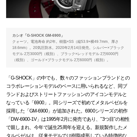
カシオ「G-SHOCK GM-6900」
クォーツ。電池寿命 約2年。樹脂×SS（縦53.9×横49.7mm、厚さ
18.6mm）。20気圧防水。2020年2月14日発売。シルバー×ブラック
モデル 2万3000円（税別）、ブラック×レッドモデル 2万6000円
（税別）、ゴールド×ブラックモデル 2万6000円（税別）。
「G-SHOCK」の中でも、数々のファッションブランドとの
コラボレーションモデルのベースに用いられるなど、同ブ
ランドおよびストリートファッションのアイコンモデルと
なっている「6900」。同シリーズで初めてメタルベゼルを
採用した「GM-6900」が追加された。6900シリーズの初作
「DW-6900-1V」は1995年2月に発売であり、"3つ目"の相性
で親しまれ、今年で誕生25周年を迎える。新規製作したメ
タルベゼルは、従来モデルでは樹脂成形している特徴的な