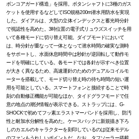
ボンコアガード構造」を採用。ボタンシャフトに3種のガス
ケットを使用するなどしてISO規格200m潜水用防水を実現
した。ダイアルは、大型の立体インデックスと蓄光時分針
で視認性を高めた。3時位置の電子式リュウズスイッチを用
いて各種モードに切り替え可能。ダイブモードにおいて
は、時分針が重なって一体となって潜水時間の確実な測時
をサポートし、水面休息時間中は秒針が逆回転して動作モ
ードを明確にしている。各モードでは各針が示すべき位置
が大きく異なるため、高速運針のためのデュアルコイルモ
ーターを搭載して、モード切り替え時の待ち時間の短い運
用を可能としている。スマートフォンと接続することで時
刻の自動修正機能が可能なほか、タイドグラフモードで任
意の地点の潮汐情報が表示できる。ストラップには、G-
SHOCKで初めてフッ素エラストマーバンドを採用し、防汚
性と耐加水分解性を高めた。ケースバックに新規描き下ろ
しのカエルのキャラクターを刻印しているのは従来モデル
のファンもうれしいポイントだ。なお、タフソーラー搭載