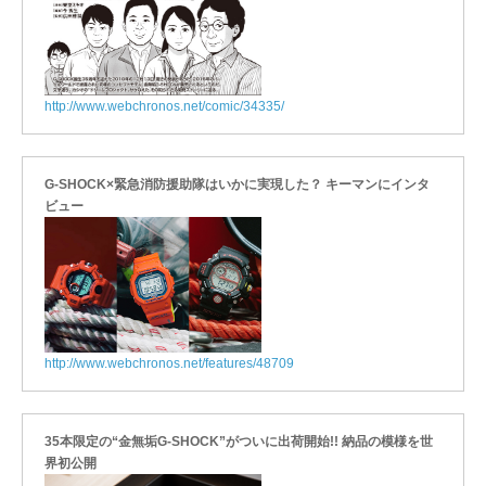
http://www.webchronos.net/comic/34335/
G-SHOCK×緊急消防援助隊はいかに実現した？ キーマンにインタ
ビュー
http://www.webchronos.net/features/48709
35本限定の“金無垢G-SHOCK”がついに出荷開始!! 納品の模様を世
界初公開