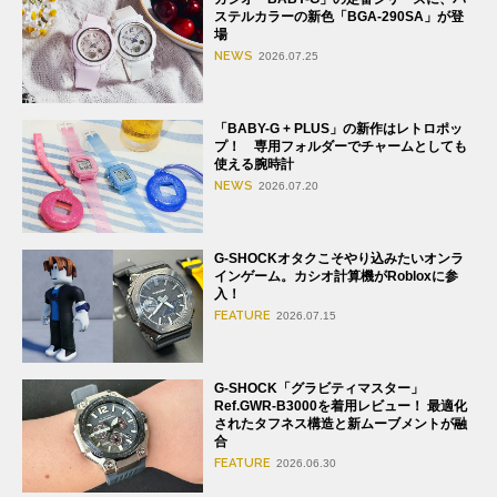
ステルカラーの新色「BGA-290SA」が登
場
NEWS
2026.07.25
「BABY-G + PLUS」の新作はレトロポッ
プ！ 専用フォルダーでチャームとしても
使える腕時計
NEWS
2026.07.20
G-SHOCKオタクこそやり込みたいオンラ
インゲーム。カシオ計算機がRobloxに参
入！
FEATURE
2026.07.15
G-SHOCK「グラビティマスター」
Ref.GWR-B3000を着用レビュー！ 最適化
されたタフネス構造と新ムーブメントが融
合
FEATURE
2026.06.30