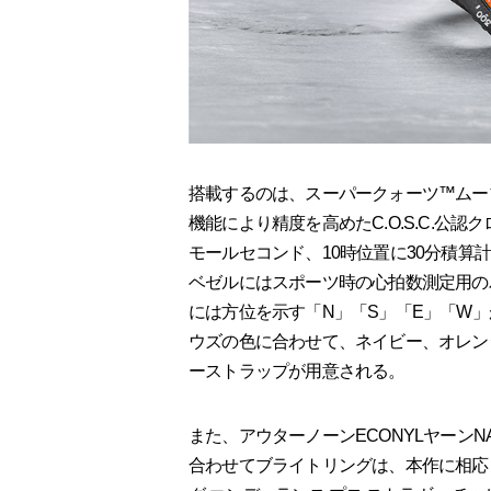
搭載するのは、スーパークォーツ™ムー
機能により精度を高めたC.O.S.C.公認
モールセコンド、10時位置に30分積
ベゼルにはスポーツ時の心拍数測定用の
には方位を示す「N」「S」「E」「W
ウズの色に合わせて、ネイビー、オレンジ、
ーストラップが用意される。
また、アウターノーンECONYLヤーン
合わせてブライトリングは、本作に相応