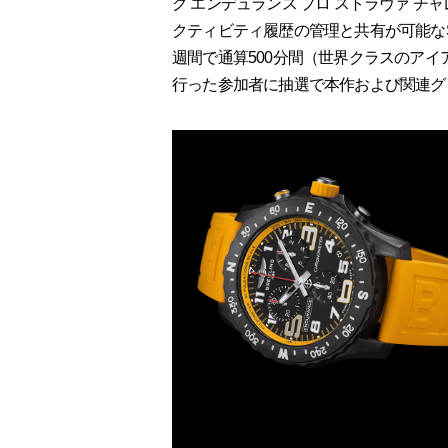
グ エンデュランス プロ ストラヴァ 
クティビティ履歴の管理と共有が可能なS
週間で通算500分間（世界クラスのア
行った参加者に抽選で本作および関連グ