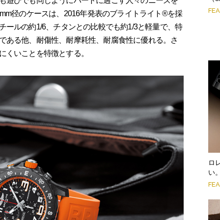
も遊びでも同じようにハードに過ごす人々のニーズを
FE
mm径のケースは、2016年発表のブライトライト®を採
ールの約1/6、チタンとの比較でも約1/3と軽量で、特
である他、耐傷性、耐摩耗性、耐腐食性に優れる。さ
にくいことを特徴とする。
ロ
い
FE