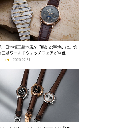
夏、日本橋三越本店が〝時計の聖地〟に。第
9回三越ワールドウォッチフェアが開催
ATURE
2026.07.31
ライトリング、アストンマーティン「DB5」