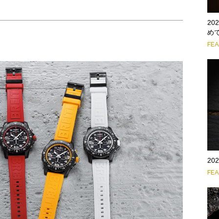
2
め
FE
2
FE