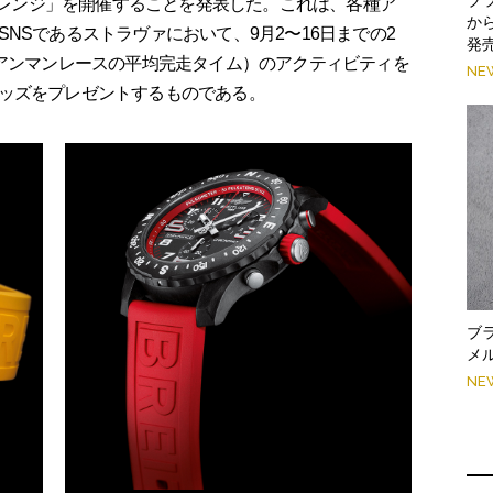
チャレンジ」を開催することを発表した。これは、各種ア
か
NSであるストラヴァにおいて、9月2〜16日までの2
発
イアンマンレースの平均完走タイム）のアクティビティを
NE
ッズをプレゼントするものである。
ブ
メ
NE