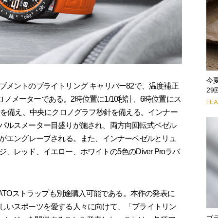
今
ブメントのブライトリング キャリバー82で、温度補正
2
クロノメーターである。2時位置に1/10秒計、6時位置にス
FE
算計を備え、中央にクロノグラフ秒針を備える。インナー
パルスメーター目盛りが施され、両方向回転式ベゼル
」がエングレーブされる。また、インナーベゼルとリュ
レッド、イエロー、ホワイトの5色のDiver Proラバ
NATOストラップも別途購入可能である。本作の発表に
しいスポーツを愛する人々に向けて、「ブライトリン
ブ