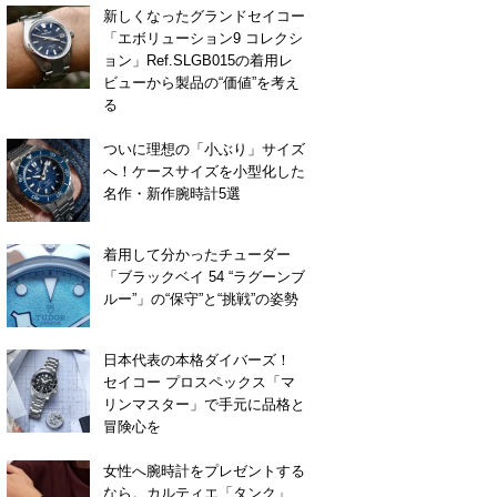
新しくなったグランドセイコー
「エボリューション9 コレクシ
ョン」Ref.SLGB015の着用レ
ビューから製品の“価値”を考え
る
ついに理想の「小ぶり」サイズ
へ！ケースサイズを小型化した
名作・新作腕時計5選
着用して分かったチューダー
「ブラックベイ 54 “ラグーンブ
ルー”」の“保守”と“挑戦”の姿勢
日本代表の本格ダイバーズ！
セイコー プロスペックス「マ
リンマスター」で手元に品格と
冒険心を
女性へ腕時計をプレゼントする
なら。カルティエ「タンク」