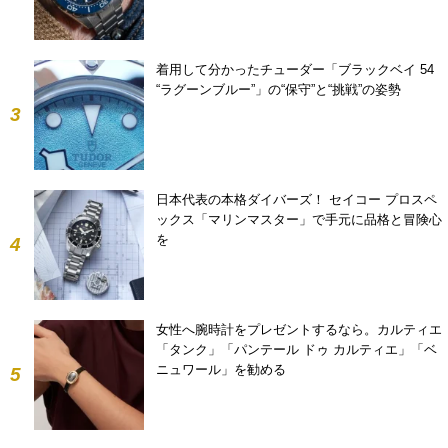
着用して分かったチューダー「ブラックベイ 54
“ラグーンブルー”」の“保守”と“挑戦”の姿勢
3
日本代表の本格ダイバーズ！ セイコー プロスペ
ックス「マリンマスター」で手元に品格と冒険心
を
4
女性へ腕時計をプレゼントするなら。カルティエ
「タンク」「パンテール ドゥ カルティエ」「ベ
ニュワール」を勧める
5