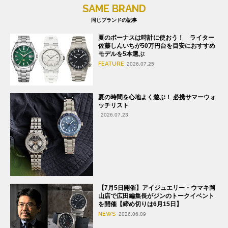
SAME BRAND
同じブランドの記事
夏のボーナスは時計に使おう！ ライター
佐藤しんいちが50万円台を目安におすすめ
モデルを5本選ぶ
FEATURE
2026.07.25
夏の時間を心地よく遊ぶ！ 必携サマーウォ
ッチリスト
2026.07.23
【7月5日開催】アイジュエリー・ウマキ岡
山店で広田編集長がジンのトークイベント
を開催【締め切りは6月15日】
NEWS
2026.06.09