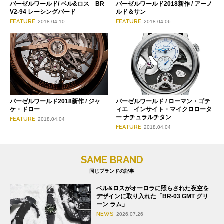
バーゼルワールド/ ベル&ロス BR
バーゼルワールド2018新作 / アーノ
V2-94 レーシングバード
ルド＆サン
FEATURE
FEATURE
2018.04.10
2018.04.06
バーゼルワールド2018新作 / ジャ
バーゼルワールド / ローマン・ゴテ
ケ・ドロー
ィエ インサイト・マイクロロータ
ー ナチュラルチタン
FEATURE
2018.04.04
FEATURE
2018.04.04
SAME BRAND
同じブランドの記事
ベル&ロスがオーロラに照らされた夜空を
デザインに取り入れた「BR-03 GMT グリ
ーン ラム」
NEWS
2026.07.26