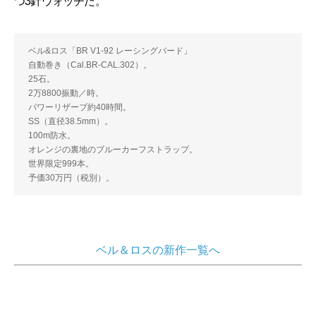
つ3針ウォッチだ。
ベル&ロス「BR V1-92 レーシングバード」
自動巻き（Cal.BR-CAL.302）。
25石。
2万8800振動／時。
パワーリザーブ約40時間。
SS（直径38.5mm）。
100m防水。
オレンジの裏地のブルーカーフストラップ。
世界限定999本。
予価30万円（税別）。
ベル＆ロスの新作一覧へ