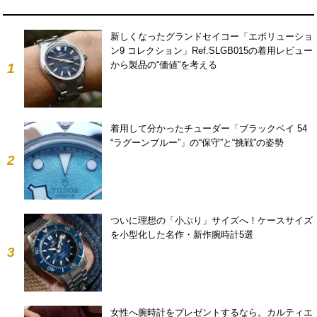
新しくなったグランドセイコー「エボリューショ
ン9 コレクション」Ref.SLGB015の着用レビュー
から製品の“価値”を考える
1
着用して分かったチューダー「ブラックベイ 54
“ラグーンブルー”」の“保守”と“挑戦”の姿勢
2
ついに理想の「小ぶり」サイズへ！ケースサイズ
を小型化した名作・新作腕時計5選
3
女性へ腕時計をプレゼントするなら。カルティエ