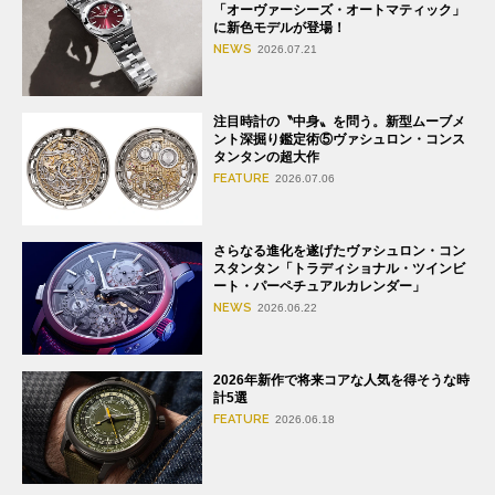
「オーヴァーシーズ・オートマティック」
に新色モデルが登場！
NEWS
2026.07.21
注目時計の〝中身〟を問う。新型ムーブメ
ント深掘り鑑定術⑤ヴァシュロン・コンス
タンタンの超大作
FEATURE
2026.07.06
さらなる進化を遂げたヴァシュロン・コン
スタンタン「トラディショナル・ツインビ
ート・パーペチュアルカレンダー」
NEWS
2026.06.22
2026年新作で将来コアな人気を得そうな時
計5選
FEATURE
2026.06.18