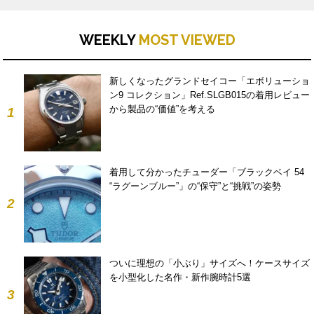
WEEKLY
MOST VIEWED
新しくなったグランドセイコー「エボリューショ
ン9 コレクション」Ref.SLGB015の着用レビュー
から製品の“価値”を考える
1
着用して分かったチューダー「ブラックベイ 54
“ラグーンブルー”」の“保守”と“挑戦”の姿勢
2
ついに理想の「小ぶり」サイズへ！ケースサイズ
を小型化した名作・新作腕時計5選
3