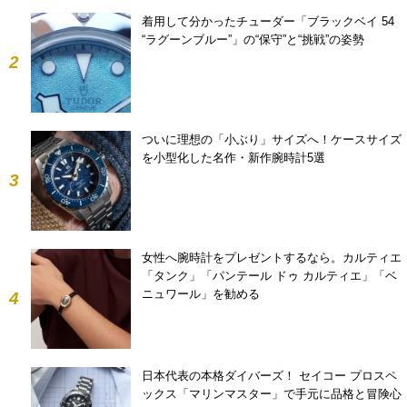
着用して分かったチューダー「ブラックベイ 54
“ラグーンブルー”」の“保守”と“挑戦”の姿勢
2
ついに理想の「小ぶり」サイズへ！ケースサイズ
を小型化した名作・新作腕時計5選
3
女性へ腕時計をプレゼントするなら。カルティエ
「タンク」「パンテール ドゥ カルティエ」「ベ
ニュワール」を勧める
4
日本代表の本格ダイバーズ！ セイコー プロスペ
ックス「マリンマスター」で手元に品格と冒険心