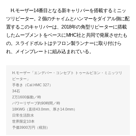
H.モーザー14番目となる新キャリバーを搭載するミニッ
ツリピーター。2 個のチャイムとハンマーをダイアル側に配
置するこのキャリバーは、2018年の角型リピーターに搭載
したムーブメントをベースにMHC社と共同で発展させたも
の。スライドボルトはテフロン製ランナーに取り付けら
れ、メインプレートに組み込まれている。
H.モーザー「エンデバー・コンセプト トゥールビヨン・ミニッツリ
ピーター」
手巻き（Cal.HMC 327）
34石
2万1600振動／時
パワーリザーブ約90時間／時
18KWG（直径43.0mm、厚さ14.0mm）
日常生活防水
世界限定10本
予価3900万円（税別）