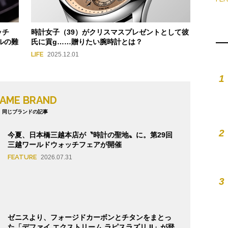
ッチ
時計女子（39）がクリスマスプレゼントとして彼
ルの難
氏に貢g……贈りたい腕時計とは？
LIFE
2025.12.01
1
AME BRAND
同じブランドの記事
2
今夏、日本橋三越本店が〝時計の聖地〟に。第29回
三越ワールドウォッチフェアが開催
FEATURE
2026.07.31
3
ゼニスより、フォージドカーボンとチタンをまとっ
た「デファイ エクストリーム ラピスラズリ II」が登