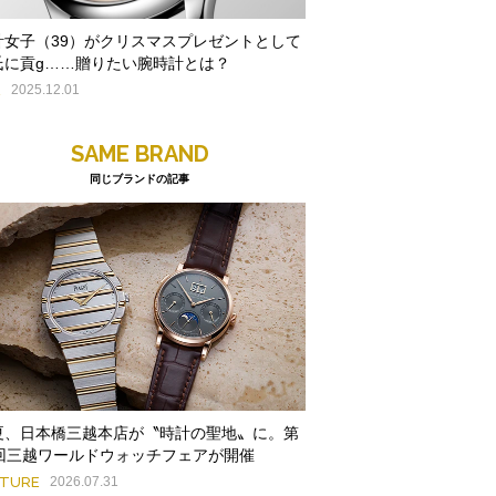
計女子（39）がクリスマスプレゼントとして
氏に貢g……贈りたい腕時計とは？
E
2025.12.01
SAME BRAND
同じブランドの記事
夏、日本橋三越本店が〝時計の聖地〟に。第
9回三越ワールドウォッチフェアが開催
ATURE
2026.07.31