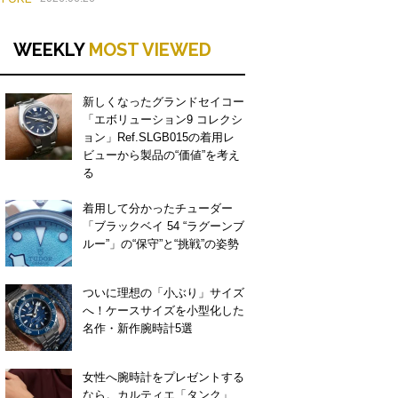
WEEKLY
MOST VIEWED
新しくなったグランドセイコー
「エボリューション9 コレクシ
ョン」Ref.SLGB015の着用レ
ビューから製品の“価値”を考え
る
着用して分かったチューダー
「ブラックベイ 54 “ラグーンブ
ルー”」の“保守”と“挑戦”の姿勢
ついに理想の「小ぶり」サイズ
へ！ケースサイズを小型化した
名作・新作腕時計5選
女性へ腕時計をプレゼントする
なら。カルティエ「タンク」