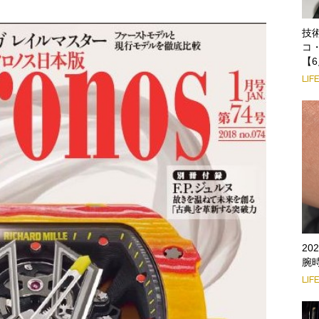
技
コ
【6
LIF
2
腕
LIF