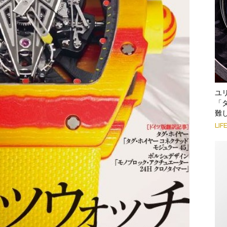
ユ
「
難
LIF