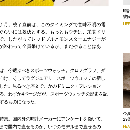
時
彼
LIF
了月。校了直前は、このタイミングで意味不明の電
ぐらいには殺伐とする。もっともウチは、栄養ドリ
で、したがってレッドブルとモンスターエナジーが
が終わって全員呆けているが、まだやることはあ
は、今選ぶべきスポーツウォッチ。クロノグラフ、ダ
向け、そしてラグジュアリースポーツウォッチの新し
した。見るべき序文で、かのドミニク・フレション
る。わずか4ページだが、スポーツウォッチの歴史を記
するものになった。
今
特集。国内外の時計メーカーにアンケートを撒いて、
2
FE
まで国内で直せるのか、いつのモデルまで直せるの