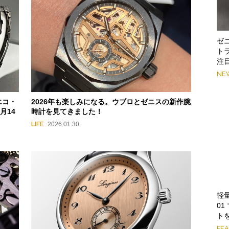
ゼ
ト
注
NE
エコ・
2026年も楽しみになる。ウブロとゼニスの新作腕
月14
時計を見てきました！
LIFE
2026.01.30
軽
0
ト
FE