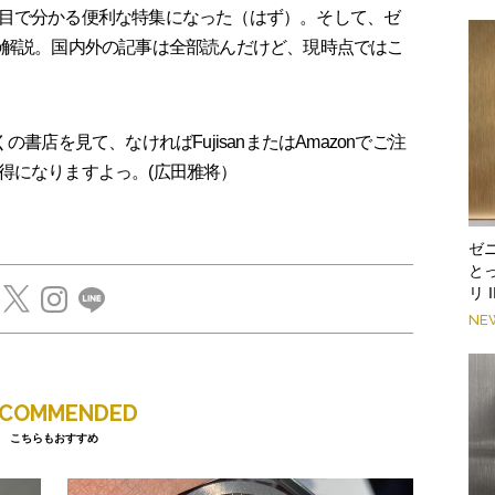
目で分かる便利な特集になった（はず）。そして、ゼ
の解説。国内外の記事は全部読んだけど、現時点ではこ
書店を見て、なければFujisanまたはAmazonでご注
得になりますよっ。(広田雅将）
ゼ
と
リ 
NE
ECOMMENDED
こちらもおすすめ