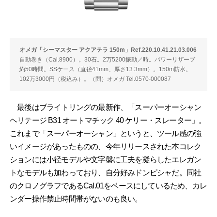
オメガ「シーマスター アクアテラ 150m」Ref.220.10.41.21.03.006
自動巻き（Cal.8900）。30石。2万5200振動／時。パワーリザーブ
約50時間。SSケース（直径41mm、厚さ13.3mm）。150m防水。
102万3000円（税込み）。（問）オメガ Tel.0570-000087
最後はブライトリングの最新作、「スーパーオーシャン
ヘリテージ B31 オートマチック 40 ケリー・スレーター」。
これまで「スーパーオーシャン」というと、ツール感の強
いイメージがあったものの、今年リリースされた本コレク
ションには小径モデルや文字盤に工夫を凝らしたエレガン
トなモデルも加わっており、自分好みドンピシャだ。同社
のクロノグラフであるCal.01をベースにしているため、カレ
ンダー操作禁止時間帯がないのも良い。