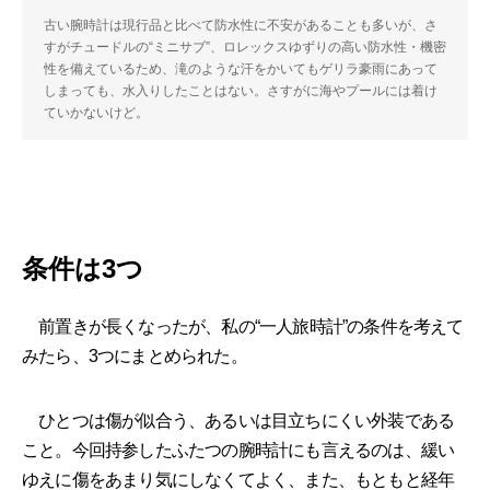
古い腕時計は現行品と比べて防水性に不安があることも多いが、さ
すがチュードルの“ミニサブ”、ロレックスゆずりの高い防水性・機密
性を備えているため、滝のような汗をかいてもゲリラ豪雨にあって
しまっても、水入りしたことはない。さすがに海やプールには着け
ていかないけど。
条件は3つ
前置きが長くなったが、私の“一人旅時計”の条件を考えて
みたら、3つにまとめられた。
ひとつは傷が似合う、あるいは目立ちにくい外装である
こと。今回持参したふたつの腕時計にも言えるのは、緩い
ゆえに傷をあまり気にしなくてよく、また、もともと経年