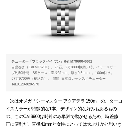
チューダー「ブラックベイ ワン」Ref.M79600-0002
自動巻き（Cal.MT5201）。26石。2万8800振動／時。パワーリザー
ブ約50時間。SSケース（直径31mm、厚さ9.5mm）。100m防水。
57万9700円（税込み）。（問）日本ロレックス／チューダー
Tel.0120-929-570
次はオメガ「シーマスター アクアテラ 150m」の、ターコ
イズカラーが特徴的な1本。デザイン的な好みもあるもの
の、このCal.8900は時針のみ単独で動かせるため、時差修
正に便利だ。直径41mmと女性にとっては大ぶりかと思いき