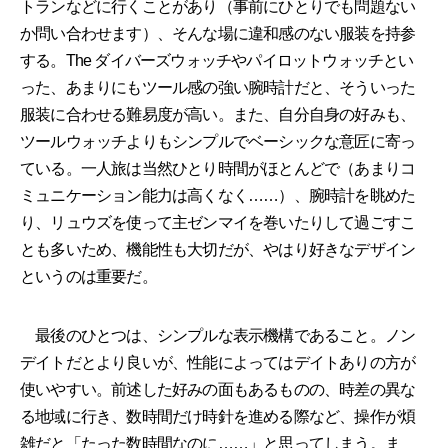
トランなどに行くことがあり（事前にひとりでも問題ない
か問い合わせます）、そんな場に違和感のない服装を持参
する。The ダイバーズウォッチやパイロットウォッチとい
った、あまりにもツール感の強い腕時計だと、そういった
服装に合わせる難易度が高い。また、自分自身の好みも、
ツールウォッチよりもシンプルでベーシックな意匠に寄っ
ている。一人旅は当然ひとり時間がほとんどで（あまりコ
ミュニケーション能力は高くなく……）、腕時計を眺めた
り、リュウズを使って主ゼンマイを巻いたりして過ごすこ
とも多いため、機能性も大切だが、やはり好きなデザイン
というのは重要だ。
最後のひとつは、シンプルな表示機構であること。ノン
デイトだとより良いが、性能によってはデイトありの方が
使いやすい。前述した好みの面もあるものの、時差の異な
る地域に行き、数時間だけ時針を進める際など、操作が煩
雑だと「たった数時間なのに……」と思ってしまう。ま