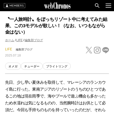
MEMBERS
〝一人旅時計〟をぼっちリゾート中に考えてみた結
果、この3モデルが欲しい！（なお、いつもながら
金はない）
ホーム
LIFE
編集部ブログ
LIFE
編集部ブログ
2025.07.18
オメガ
チューダー
ブライトリング
先日、少し早い夏休みを取得して、マレーシアのランカウ
イ島に行った。東南アジアのリゾートのうちのひとつであ
るこの地は現在雨季で、海やプールで遊ぶ機会も多かった
ため水濡れは気になるものの、当然腕時計はお供として必
須だ。今回も手持ちのものを持っていったのだが、それら