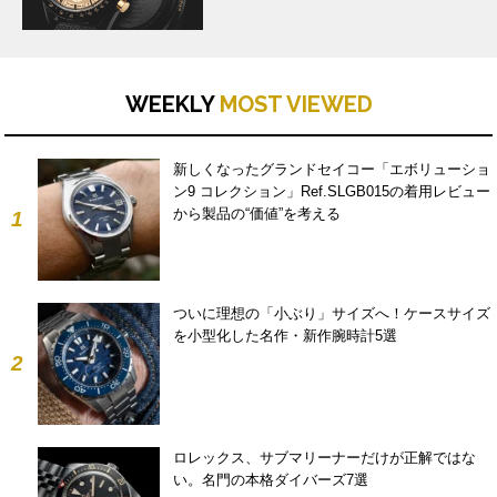
WEEKLY
MOST VIEWED
新しくなったグランドセイコー「エボリューショ
ン9 コレクション」Ref.SLGB015の着用レビュー
から製品の“価値”を考える
1
ついに理想の「小ぶり」サイズへ！ケースサイズ
を小型化した名作・新作腕時計5選
2
ロレックス、サブマリーナーだけが正解ではな
い。名門の本格ダイバーズ7選