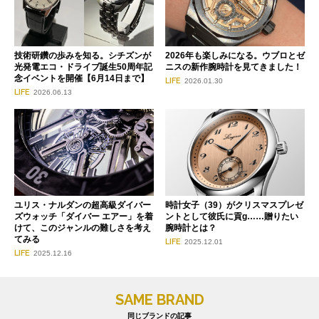
技術研鑽の歩みを知る。シチズンが
2026年も楽しみになる。ウブロとゼ
光発電エコ・ドライブ誕生50周年記
ニスの新作腕時計を見てきました！
念イベントを開催【6月14日まで】
LIFE
2026.01.30
LIFE
2026.06.13
ユリス・ナルダンの超高級ダイバー
時計女子（39）がクリスマスプレゼ
ズウォッチ「ダイバー エアー」を着
ントとして彼氏に貢g……贈りたい
けて、このジャンルの難しさを考え
腕時計とは？
てみる
LIFE
2025.12.01
LIFE
2025.12.16
SAME BRAND
同じブランドの記事