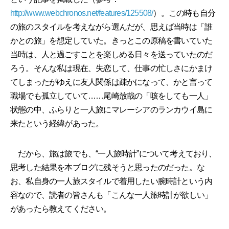
http://www.webchronos.net/features/125508/
）。この時も自分
の旅のスタイルを考えながら選んだが、思えば当時は「誰
かとの旅」を想定していた。きっとこの原稿を書いていた
当時は、人と過ごすことを楽しめる日々を送っていたのだ
ろう。そんな私は現在、失恋して、仕事の忙しさにかまけ
てしまったがゆえに友人関係は疎かになって、かと言って
職場でも孤立していて……尾崎放哉の「咳をしても一人」
状態の中、ふらりと一人旅にマレーシアのランカウイ島に
来たという経緯があった。
だから、旅は旅でも、“一人旅時計”について考えており、
思考した結果を本ブログに残そうと思ったのだった。な
お、私自身の一人旅スタイルで着用したい腕時計という内
容なので、読者の皆さんも「こんな一人旅時計が欲しい」
があったら教えてください。