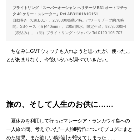
ブライトリング「スーパーオーシャン ヘリテージ B31 オートマチッ
ク 40 ケリー・スレーター」Ref.AB31101A1C1S1
自動巻き（Cal.B31）。2万8800振動／時。パワーリザーブ約78時
間。SSケース（直径40mm）。200m防水。限定生産。93万5000円
（税込み）。（問）ブライトリング・ジャパン Tel.0120-105-707
ちなみにGMTウォッチも入れようと思ったが、使ったこ
とがあまりなく、今後いろいろ調べていきたい。
旅の、そして人生のお供に……
夏休みを利用して行ったマレーシア・ランカウイ島への
一人旅の間、考えていた“一人旅時計”についてブログにまと
めた結果、また欲しい腕時計が増えてしまった……