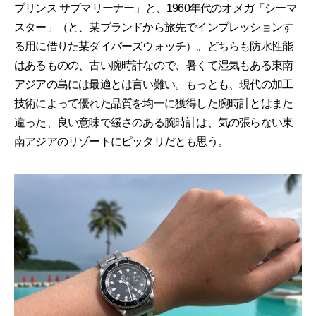
プリンス サブマリーナー」と、1960年代のオメガ「シーマ
スター」（と、某ブランドから旅先でインプレッションす
る用に借りた某ダイバーズウォッチ）。どちらも防水性能
はあるものの、古い腕時計なので、暑くて湿気もある東南
アジアの島には最適とは言い難い。もっとも、現代の加工
技術によって優れた品質を均一に獲得した腕時計とはまた
違った、良い意味で緩さのある腕時計は、気の張らない東
南アジアのリゾートにピッタリだとも思う。