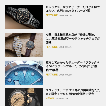
ロレックス、サブマリーナーだけが正解で
はない。名門の本格ダイバーズ7選
FEATURE
2026.08.06
今夏、日本橋三越本店が〝時計の聖地〟
に。第29回三越ワールドウォッチフェアが
開催
FEATURE
2026.07.31
着用して分かったチューダー「ブラックベ
イ 54 “ラグーンブルー”」の“保守”と“挑
戦”の姿勢
FEATURE
2026.07.30
スウォッチ、アポロ11号の月面着陸をたた
える限定モデルを当時の金価格で発売
NEWS
2026.07.29