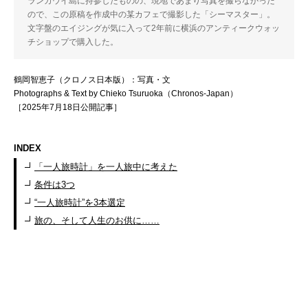
ランカウイ島に持参したものの、現地であまり写真を撮らなかった
ので、この原稿を作成中の某カフェで撮影した「シーマスター」。
文字盤のエイジングが気に入って2年前に横浜のアンティークウォッ
チショップで購入した。
鶴岡智恵子（クロノス日本版）：写真・文
Photographs & Text by Chieko Tsuruoka（Chronos-Japan）
［2025年7月18日公開記事］
INDEX
「一人旅時計」を一人旅中に考えた
条件は3つ
“一人旅時計”を3本選定
旅の、そして人生のお供に……