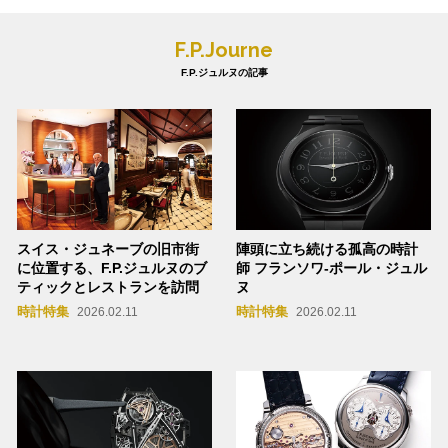
F.P.Journe
F.P.ジュルヌの記事
スイス・ジュネーブの旧市街
陣頭に立ち続ける孤高の時計
に位置する、F.P.ジュルヌのブ
師 フランソワ-ポール・ジュル
ティックとレストランを訪問
ヌ
時計特集
時計特集
2026.02.11
2026.02.11