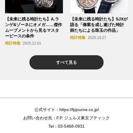
【未来に残る時計たち】A.ラ
【未来に残る時計たち】SJXが
ンゲ&ゾーネにオメガ……傑作
語る「偉業を成し遂げた時計
ムーブメントから見るマスタ
師たちによる珠玉の作品」
ーピースの条件
時計特集
2025.10.27
時計特集
2025.12.01
すべて見る
公式サイト：
https://fpjourne.co.jp/
お問い合わせ先：F.P. ジュルヌ東京ブティック
Tel：
03-5468-0931