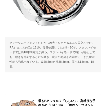
クォーツムーブメントらしからぬ大トルクと省エネを両立させた、
F.P.ジュルヌのCal.1210。毎日使用しても約8～10年、スタンバイモ
ードでは約18年間電池が持つ。スタンバイモードで時計が停止して
も、動きを感知すると針が動き、現在の時刻を表示する。また耐磁
性能も強化されている。縦28.5mm×横28.3mm、厚さ3.13mm。18
石。
最もF.P.ジュルヌ「らしい」、高精度な手
巻きの「Cal.1304」【傑作ムーブメント