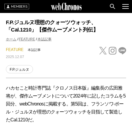
MEMBERS
F.P.ジュルヌ理想のクォーツウォッチ、
「Cal.1210」【傑作ムーブメント列伝】
ホーム
FEATURE
本誌記事
FEATURE
本誌記事
2025.12.07
F.P.ジュルヌ
ハカセこと時計専門誌『クロノス日本版』編集長の広田雅
将が、傑作ムーブメントについて2024年に記したコラムを5
回分、webChronosに掲載する。第5回は、フランソワ-ポー
ル・ジュルヌが理想のクォーツウォッチを目指して製造し
たCal.1210だ。