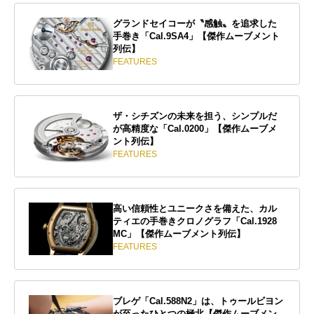
グランドセイコーが〝感触〟を追求した
手巻き「Cal.9SA4」【傑作ムーブメント
列伝】
FEATURES
ザ・シチズンの未来を担う、シンプルだ
が高精度な「Cal.0200」【傑作ムーブメ
ント列伝】
FEATURES
高い信頼性とユニークさを備えた、カル
ティエの手巻きクロノグラフ「Cal.1928
MC」【傑作ムーブメント列伝】
FEATURES
ブレゲ「Cal.588N2」は、トゥールビヨン
が至ったひとつの極北【傑作ムーブメン