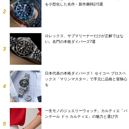
を小型化した名作・新作腕時計5選
2
ロレックス、サブマリーナーだけが正解ではな
い。名門の本格ダイバーズ7選
3
日本代表の本格ダイバーズ！ セイコー プロスペ
ックス「マリンマスター」で手元に品格と冒険心
を
4
一生モノのジュエリーウォッチ。カルティエ「パ
ンテール ドゥ カルティエ」の魅力と選び方
5