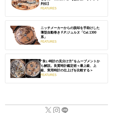
列伝】
FEATURES
ニッチメーカーからの脱却を手助けした
薄型自動巻き F.P.ジュルヌ「Cal.1300
系」
FEATURES
“良い時計の見分け方”をムーブメントか
ら解説。良質時計鑑定術＜最上級、上
級、実用時計の仕上げを比較する＞
FEATURES