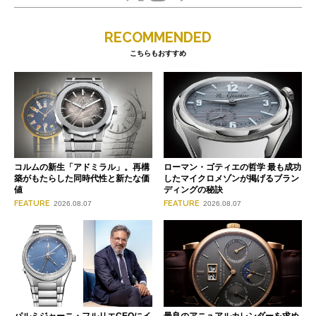
RECOMMENDED
こちらもおすすめ
コルムの新生「アドミラル」。再構
ローマン・ゴティエの哲学 最も成功
築がもたらした同時代性と新たな価
したマイクロメゾンが掲げるブラン
値
ディングの秘訣
FEATURE
FEATURE
2026.08.07
2026.08.07
パルミジャーニ・フルリエCEOにイ
最良のアニュアルカレンダーを求め