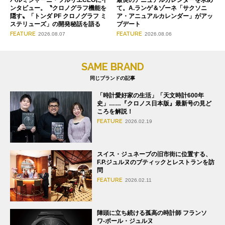
ンタビュー。〝クロノグラフ機能を
て。A.ランゲ＆ゾーネ「サクソニ
隠す〟「トンダ PF クロノグラフ ミ
ア・アニュアルカレンダー」がアッ
ステリューズ」の開発秘話を語る
プデート
FEATURE
FEATURE
2026.08.07
2026.08.06
SAME BRAND
同じブランドの記事
「時計愛好家の生活」「天文時計600年
史」……『クロノス日本版』最新号の見ど
ころを解説！
FEATURE
2026.02.19
スイス・ジュネーブの旧市街に位置する、
F.P.ジュルヌのブティックとレストランを訪
問
FEATURE
2026.02.11
陣頭に立ち続ける孤高の時計師 フランソ
ワ-ポール・ジュルヌ