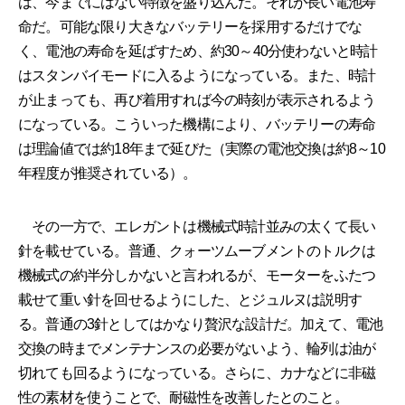
は、今までにはない特徴を盛り込んだ。それが長い電池寿
命だ。可能な限り大きなバッテリーを採用するだけでな
く、電池の寿命を延ばすため、約30～40分使わないと時計
はスタンバイモードに入るようになっている。また、時計
が止まっても、再び着用すれば今の時刻が表示されるよう
になっている。こういった機構により、バッテリーの寿命
は理論値では約18年まで延びた（実際の電池交換は約8～10
年程度が推奨されている）。
その一方で、エレガントは機械式時計並みの太くて長い
針を載せている。普通、クォーツムーブメントのトルクは
機械式の約半分しかないと言われるが、モーターをふたつ
載せて重い針を回せるようにした、とジュルヌは説明す
る。普通の3針としてはかなり贅沢な設計だ。加えて、電池
交換の時までメンテナンスの必要がないよう、輪列は油が
切れても回るようになっている。さらに、カナなどに非磁
性の素材を使うことで、耐磁性を改善したとのこと。