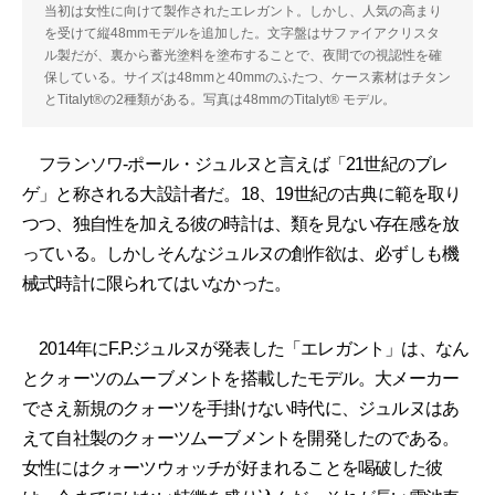
当初は女性に向けて製作されたエレガント。しかし、人気の高まり
を受けて縦48mmモデルを追加した。文字盤はサファイアクリスタ
ル製だが、裏から蓄光塗料を塗布することで、夜間での視認性を確
保している。サイズは48mmと40mmのふたつ、ケース素材はチタン
とTitalyt®の2種類がある。写真は48mmのTitalyt® モデル。
フランソワ-ポール・ジュルヌと言えば「21世紀のブレ
ゲ」と称される大設計者だ。18、19世紀の古典に範を取り
つつ、独自性を加える彼の時計は、類を見ない存在感を放
っている。しかしそんなジュルヌの創作欲は、必ずしも機
械式時計に限られてはいなかった。
2014年にF.P.ジュルヌが発表した「エレガント」は、なん
とクォーツのムーブメントを搭載したモデル。大メーカー
でさえ新規のクォーツを手掛けない時代に、ジュルヌはあ
えて自社製のクォーツムーブメントを開発したのである。
女性にはクォーツウォッチが好まれることを喝破した彼