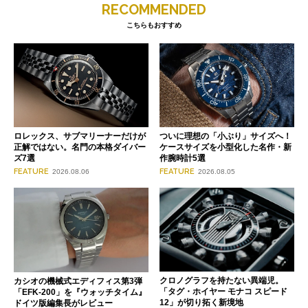
RECOMMENDED
こちらもおすすめ
ロレックス、サブマリーナーだけが
ついに理想の「小ぶり」サイズへ！
正解ではない。名門の本格ダイバー
ケースサイズを小型化した名作・新
ズ7選
作腕時計5選
FEATURE
FEATURE
2026.08.06
2026.08.05
クロノグラフを持たない異端児。
カシオの機械式エディフィス第3弾
「タグ・ホイヤー モナコ スピード
「EFK-200」を『ウォッチタイム』
12」が切り拓く新境地
ドイツ版編集長がレビュー