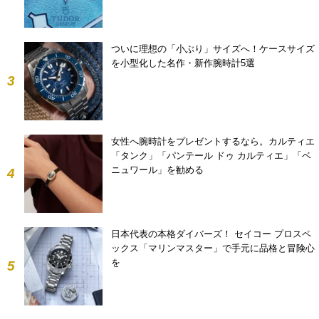
ついに理想の「小ぶり」サイズへ！ケースサイズ
を小型化した名作・新作腕時計5選
3
女性へ腕時計をプレゼントするなら。カルティエ
「タンク」「パンテール ドゥ カルティエ」「ベ
ニュワール」を勧める
4
日本代表の本格ダイバーズ！ セイコー プロスペ
ックス「マリンマスター」で手元に品格と冒険心
を
5