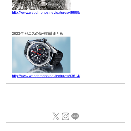
http://www.webchronos.net/features/49999/
2023年 ゼニスの新作時計まとめ
http://www.webchronos.net/features/93814/