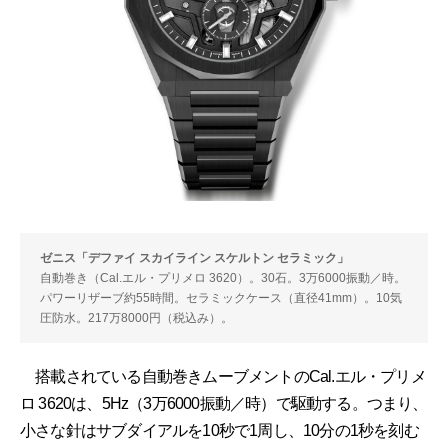
ゼニス「デファイ スカイライン スケルトン セラミック」
自動巻き（Cal.エル・プリメロ 3620）。30石。3万6000振動／時。
パワーリザーブ約55時間。セラミックケース（直径41mm）。10気
圧防水。217万8000円（税込み）。
搭載されている自動巻きムーブメントのCal.エル・プリメ
ロ 3620は、5Hz（3万6000振動／時）で駆動する。つまり、
小さな針はサブダイアルを10秒で1周し、10分の1秒を刻む