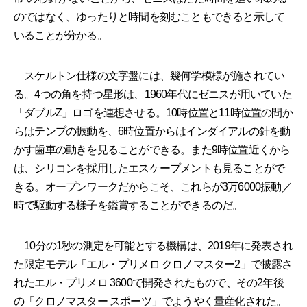
のではなく、ゆったりと時間を刻むこともできると示して
いることが分かる。
スケルトン仕様の文字盤には、幾何学模様が施されてい
る。4つの角を持つ星形は、1960年代にゼニスが用いていた
「ダブルZ」ロゴを連想させる。10時位置と11時位置の間か
らはテンプの振動を、6時位置からはインダイアルの針を動
かす歯車の動きを見ることができる。また9時位置近くから
は、シリコンを採用したエスケープメントも見ることがで
きる。オープンワークだからこそ、これらが3万6000振動／
時で駆動する様子を鑑賞することができるのだ。
10分の1秒の測定を可能とする機構は、2019年に発表され
た限定モデル「エル・プリメロ クロノマスター2」で披露さ
れたエル・プリメロ 3600で開発されたもので、その2年後
の「クロノマスター スポーツ」でようやく量産化された。