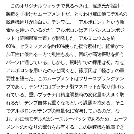
このオリジナルウォッチで見るべきは、篠原氏が設計・
製造を手掛けたムーブメントだ。とりわけ那由他モデルAの
脱進機周りが面白い。テンワに、「アルボロン」という新
素材を用いているのだ。アルボロンはアドバンスコンポジ
ット（静岡県富士市）が開発した、アルミニウムを約
60%、セラミックスを約40%使った複合素材だ。軽量かつ
加工性に優れる一方で剛性もあり、回転や高速振動を担う
パーツに適している。しかし、腕時計での採用は初。なぜ
アルボロンを用いたのかと聞くと、篠原氏は「軽さ」の重
要性を語った。このムーブメントはフリースプラングテン
プであり、テンワにはプラチナ製マスロットが取り付けら
れている。重いプラチナは精度調整時の変化量を大きく取
れるが、テンプ自体も重くなるという課題を抱える。そこ
でアルボロンがテンプの軽量化に寄与しているのだ。な
お、那由他モデルAはシースルーバックであるため、ムーブ
メントのかなりの部分を占有する、この調速機を観賞でき