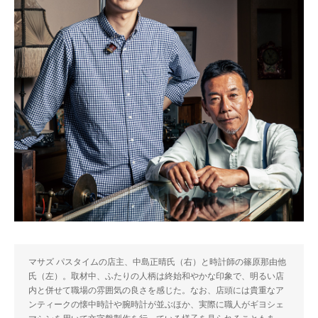
マサズ パスタイムの店主、中島正晴氏（右）と時計師の篠原那由他
氏（左）。取材中、ふたりの人柄は終始和やかな印象で、明るい店
内と併せて職場の雰囲気の良さを感じた。なお、店頭には貴重なア
ンティークの懐中時計や腕時計が並ぶほか、実際に職人がギヨシェ