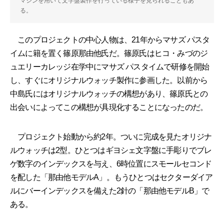
マシンを用いて文字盤製作を行っている様子を見られることもあ
る。
このプロジェクトの中心人物は、21年からマサズ パスタ
イムに籍を置く篠原那由他氏だ。篠原氏はヒコ・みづのジ
ュエリーカレッジ在学中にマサズ パスタイムで研修を開始
し、すぐにオリジナルウォッチ製作に参画した。以前から
中島氏にはオリジナルウォッチの構想があり、篠原氏との
出会いによってこの構想が具現化することになったのだ。
プロジェクト始動から約2年。ついに完成を見たオリジナ
ルウォッチは2型。ひとつはギヨシェ文字盤に手彫りでブレ
ゲ数字のインデックスを与え、6時位置にスモールセコンド
を配した「那由他モデルA」。もうひとつはセクターダイア
ルにバーインデックスを備えた2針の「那由他モデルB」で
ある。