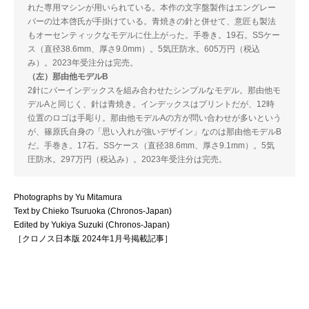
れた専用マシンが用いられている。本作の文字盤製作はエングレー
バーの辻本啓氏が手掛けている。青焼きの針と併せて、意匠も製法
もオーセンティックなモデルに仕上がった。手巻き。19石。SSケー
ス（直径38.6mm、厚さ9.0mm）。5気圧防水。605万円（税込
み）。2023年受注分は完売。
（左）那由他モデルB
2針にバーインデックスを組み合わせたシンプルなモデル。那由他モ
デルAと同じく、針は青焼き。インデックスはプリントだが、12時
位置のロゴは手彫り。那由他モデルAの方が問い合わせが多いという
が、篠原氏自身の「思い入れが強いデザイン」なのは那由他モデルB
だ。手巻き。17石。SSケース（直径38.6mm、厚さ9.1mm）。5気
圧防水。297万円（税込み）。2023年受注分は完売。
Photographs by Yu Mitamura
Text by Chieko Tsuruoka (Chronos-Japan)
Edited by Yukiya Suzuki (Chronos-Japan)
［クロノス日本版 2024年1月号掲載記事］