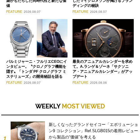
築がもたらした同時代性と新たな価
したマイクロメゾンが掲げるブラン
値
ディングの秘訣
FEATURE
FEATURE
2026.08.07
2026.08.07
パルミジャーニ・フルリエCEOにイ
最良のアニュアルカレンダーを求め
ンタビュー。〝クロノグラフ機能を
て。A.ランゲ＆ゾーネ「サクソニ
隠す〟「トンダ PF クロノグラフ ミ
ア・アニュアルカレンダー」がアッ
ステリューズ」の開発秘話を語る
プデート
FEATURE
FEATURE
2026.08.07
2026.08.06
WEEKLY
MOST VIEWED
新しくなったグランドセイコー「エボリューショ
ン9 コレクション」Ref.SLGB015の着用レビュー
から製品の“価値”を考える
1