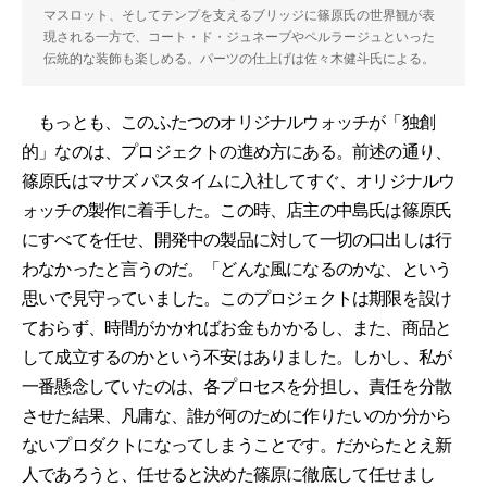
マスロット、そしてテンプを支えるブリッジに篠原氏の世界観が表
現される一方で、コート・ド・ジュネーブやペルラージュといった
伝統的な装飾も楽しめる。パーツの仕上げは佐々木健斗氏による。
もっとも、このふたつのオリジナルウォッチが「独創
的」なのは、プロジェクトの進め方にある。前述の通り、
篠原氏はマサズ パスタイムに入社してすぐ、オリジナルウ
ォッチの製作に着手した。この時、店主の中島氏は篠原氏
にすべてを任せ、開発中の製品に対して一切の口出しは行
わなかったと言うのだ。「どんな風になるのかな、という
思いで見守っていました。このプロジェクトは期限を設け
ておらず、時間がかかればお金もかかるし、また、商品と
して成立するのかという不安はありました。しかし、私が
一番懸念していたのは、各プロセスを分担し、責任を分散
させた結果、凡庸な、誰が何のために作りたいのか分から
ないプロダクトになってしまうことです。だからたとえ新
人であろうと、任せると決めた篠原に徹底して任せまし