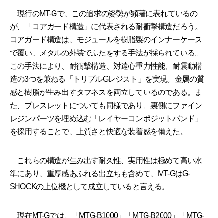
現行のMT-Gで、この追求の姿勢が顕著に表れているの
が、「コアガード構造」に代表される耐衝撃構造だろう。
コアガード構造は、モジュールを樹脂製のインナーケース
で覆い、メタルの外装でふたをする手法が採られている。
この手法により、耐衝撃構造、対遠心重力性能、耐震動構
造の3つを兼ねる「トリプルGレジスト」を実現。金属の質
感と樹脂が生み出すタフネスを両立しているのである。ま
た、ブレスレットについても同様であり、裏側にファイン
レジンパーツを埋め込む「レイヤーコンポジットバンド」
を採用することで、上質さと快適な装着感を備えた。
これらの構造が生み出す耐久性、実用性は極めて高い水
準にあり、重厚感あふれる出立ちも含めて、MT-GはG-
SHOCKの上位機として成立していると言える。
現在MT-Gでは、「MTG-B1000」「MTG-B2000」「MTG-