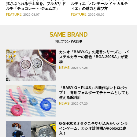
揺さぶられる手土産を。ブルガリ ド
ルティエ「パンテール ドゥ カルテ
ルチ「チョコレート･ジェムズ」
ィエ」の魅力と選び方
FEATURE
FEATURE
2026.08.07
2026.08.06
SAME BRAND
同じブランドの記事
カシオ「BABY-G」の定番シリーズに、パ
ステルカラーの新色「BGA-290SA」が登
場
NEWS
2026.07.25
「BABY-G + PLUS」の新作はレトロポッ
プ！ 専用フォルダーでチャームとしても
使える腕時計
NEWS
2026.07.20
G-SHOCKオタクこそやり込みたいオンラ
インゲーム。カシオ計算機がRobloxに参
入！