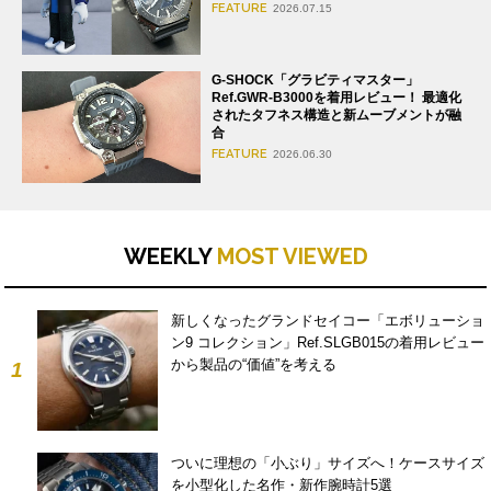
FEATURE
2026.07.15
G-SHOCK「グラビティマスター」
Ref.GWR-B3000を着用レビュー！ 最適化
されたタフネス構造と新ムーブメントが融
合
FEATURE
2026.06.30
WEEKLY
MOST VIEWED
新しくなったグランドセイコー「エボリューショ
ン9 コレクション」Ref.SLGB015の着用レビュー
から製品の“価値”を考える
1
ついに理想の「小ぶり」サイズへ！ケースサイズ
を小型化した名作・新作腕時計5選