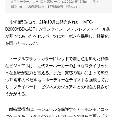
タフソーラー。カーボン×SSケース（縦55.1×横49.8mm、厚さ
15.9mm）。20気圧防水。17万500円（税込み）。
まず第5位には、21年10月に発売された「MTG-
B2000YBD-1AJF」がランクイン。ステンレススティール製
が基本であったベゼルパーツにカーボンを採用し、軽量化
を図ったモデルだ。
トータルブラックカラーにレッドで差し色を加えた精悍
なビジュアルは、近代スーパーカーのようなスタイリッシ
ュな意匠が魅力と言える。また、質感の違いによって際立
つ12角形のベゼルもスポーティーなテイストを強調してお
り、プライベート、ビジネスカジュアルとの相性の良さが
うかがえる。
耐衝撃構造は、モジュールを保護するカーボンモノコッ
クケースを、メタルのベゼルとフレームでさらに覆う「デ