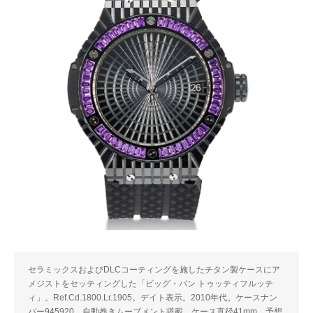
セラミックスおよびDLCコーティングを施したチタン製ケースにア
メジストをセッティングした「ビッグ・バン トゥッティフルッテ
ィ」。Ref.Cd.1800.Lr.1905。デイト表示。2010年代。ケースナン
バー945920。自動巻きムーブメント搭載。ケース直径41mm。予想