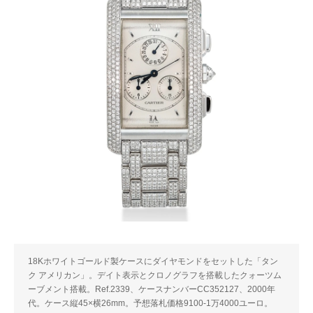
18Kホワイトゴールド製ケースにダイヤモンドをセットした「タン
ク アメリカン」。デイト表示とクロノグラフを搭載したクォーツム
ーブメント搭載。Ref.2339、ケースナンバーCC352127、2000年
代。ケース縦45×横26mm。予想落札価格9100-1万4000ユーロ。