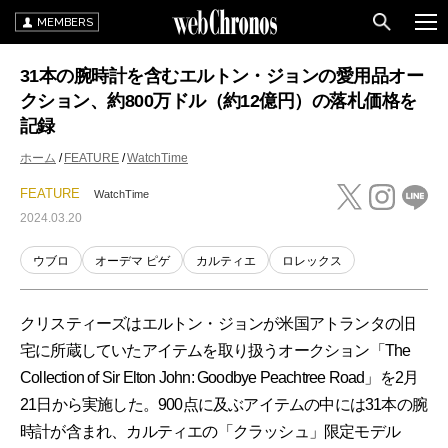
MEMBERS
31本の腕時計を含むエルトン・ジョンの愛用品オー
クション、約800万ドル（約12億円）の落札価格を
記録
ホーム
FEATURE
WatchTime
FEATURE
WatchTime
2024.03.20
ウブロ
オーデマ ピゲ
カルティエ
ロレックス
クリスティーズはエルトン・ジョンが米国アトランタの旧
宅に所蔵していたアイテムを取り扱うオークション「The
Collection of Sir Elton John: Goodbye Peachtree Road」を2月
21日から実施した。900点に及ぶアイテムの中には31本の腕
時計が含まれ、カルティエの「クラッシュ」限定モデル