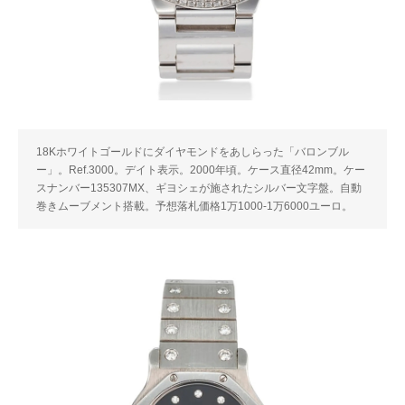
18Kホワイトゴールドにダイヤモンドをあしらった「バロンブル
ー」。Ref.3000。デイト表示。2000年頃。ケース直径42mm。ケー
スナンバー135307MX、ギヨシェが施されたシルバー文字盤。自動
巻きムーブメント搭載。予想落札価格1万1000-1万6000ユーロ。