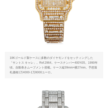
18Kゴールド製ケースに多数のダイヤモンドをセッティングした
「サントス キャレ」。Ref.2964。ケースナンバー400'435。1990年
頃。自動巻きムーブメント搭載。ケース縦39mm×横27mm。予想落
札価格1万4000-1万8000ユーロ。