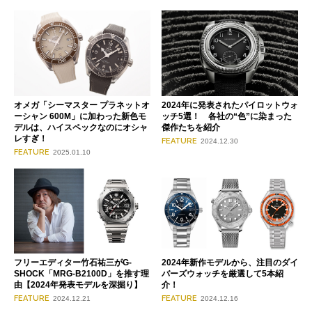
オメガ「シーマスター プラネットオ
2024年に発表されたパイロットウォ
ーシャン 600M」に加わった新色モ
ッチ5選！ 各社の“色”に染まった
デルは、ハイスペックなのにオシャ
傑作たちを紹介
レすぎ！
FEATURE
2024.12.30
FEATURE
2025.01.10
フリーエディター竹石祐三がG-
2024年新作モデルから、注目のダイ
SHOCK「MRG-B2100D」を推す理
バーズウォッチを厳選して5本紹
由【2024年発表モデルを深掘り】
介！
FEATURE
FEATURE
2024.12.21
2024.12.16