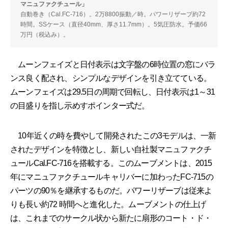
マニュファクチュール」
自動巻き（Cal.FC-716）。2万8800振動／時。パワーリザーブ約72
時間。SSケース（直径40mm、厚さ11.7mm）。5気圧防水。予価66
万円（税込み）。
ムーンフェイズと日付表示は文字盤の6時位置の窓にバラ
ンス良く配され、シンプルなデザインを引き立てている。
ムーンフェイズは29.5日の周期で回転し、日付表示は1～31
の目盛りを指し示めすポインター式だ。
10年近くの時を費やして開発されたこの3モデルは、一新
されたデザインを特徴とし、新しい自社製マニュファクチ
ュールCal.FC-716を搭載する。このムーブメントは、2015
年にマニュファクチュールキャリバーに加わったFC-715の
パーツの90％を継承するものだ。パワーリザーブは従来よ
りも長い約72 時間へと進化した。ムーブメントの仕上げ
は、これまでのサークル状から新たに扇形のコート・ド・