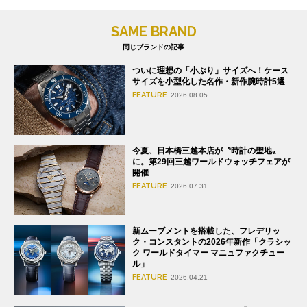
SAME BRAND
同じブランドの記事
ついに理想の「小ぶり」サイズへ！ケース
サイズを小型化した名作・新作腕時計5選
FEATURE
2026.08.05
今夏、日本橋三越本店が〝時計の聖地〟
に。第29回三越ワールドウォッチフェアが
開催
FEATURE
2026.07.31
新ムーブメントを搭載した、フレデリッ
ク・コンスタントの2026年新作「クラシッ
ク ワールドタイマー マニュファクチュー
ル」
FEATURE
2026.04.21