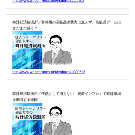
http://www.webchronos.net/features/111701/
時計経済観測所／富裕層の高級品消費力は衰えず、高級品ブームは
まだまだ続く？
http://www.webchronos.net/features/108058/
時計経済観測所／依然として消えない「資産インフレ」で時計市場
を牽引する米国