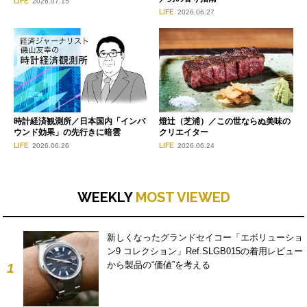
LIFE
2026.07.15
LIFE
2026.06.27
時計経済観測所／日本国内「インバ
燈辻（芝浦）／この世ならぬ美味の
ウンド効果」の先行きに暗雲
クリエイター
LIFE
LIFE
2026.06.26
2026.06.24
WEEKLY
MOST VIEWED
新しくなったグランドセイコー「エボリューショ
ン9 コレクション」Ref.SLGB015の着用レビュー
から製品の“価値”を考える
1