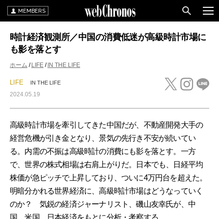
MEMBERS
時計経済観測所／中国の消費低迷が高級時計市場に
も影を落とす
ホーム
LIFE
IN THE LIFE
LIFE
IN THE LIFE
2024.05.19
高級時計市場を牽引してきた中国だが、不動産開発大手の
経営危機が引き金となり、景気の先行き不安が続いてい
る。内需の不振は高級時計の消費にも影を落とす。一方
で、世界の株式相場は右肩上がりだ。日本でも、日経平均
株価が急ピッチで上昇しており、ついに4万円台を超えた。
明暗分かれる世界経済に、高級時計市場はどうなっていく
のか？ 気鋭の経済ジャーナリスト、磯山友幸氏が、中
国、米国、日本経済をもとに分析・考察する。