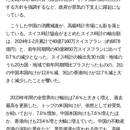
する方針を強調するなど、政府が景気の下支えに躍起にな
っている。
こうした中国の消費減速が、高級時計市場にも影を落と
している。スイス時計協会がまとめたスイス時計の輸出額
は、2024年1-2月累計で40億7160万スイスフラン（約6878
億円）と、前年同期間の40億9850万スイスフランに比べて
0.7％の減少となった。スイス時計の輸出先30カ国・地域の
うち20カ国・地域で前年同期間比プラスだったものの、2位
の中国本国向けが12.6％減、3位の香港向けが12.7％減と大
きく減少したことが響いた。
2023年年間の全世界向け輸出は7.6％と大きく増え、過去
最高を更新した。トップの米国向けが、依然として好景気
が続いており、7.0％増加。中国本国向けも7.6％増えたほ
か、香港向けも23.4％増と大幅に増えていた。中国の不動産
市場の深刻な悪化など、景気後退が言われる中でも、高級