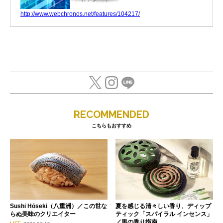
http://www.webchronos.net/features/104217/
RECOMMENDED
こちらもおすすめ
Sushi Hōseki（八重洲）／この世な
夏を感じる清々しい香り、ディップ
らぬ美味のクリエイター
ティック「スパイラル インセンス」
／男の香り指南