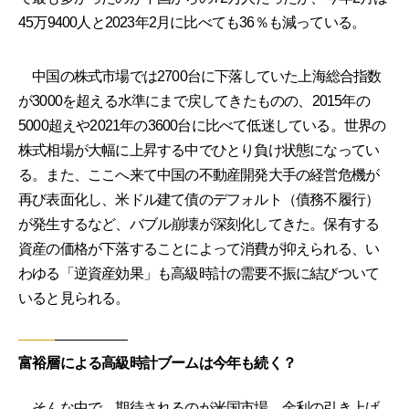
45万9400人と2023年2月に比べても36％も減っている。
中国の株式市場では2700台に下落していた上海総合指数
が3000を超える水準にまで戻してきたものの、2015年の
5000超えや2021年の3600台に比べて低迷している。世界の
株式相場が大幅に上昇する中でひとり負け状態になってい
る。また、ここへ来て中国の不動産開発大手の経営危機が
再び表面化し、米ドル建て債のデフォルト（債務不履行）
が発生するなど、バブル崩壊が深刻化してきた。保有する
資産の価格が下落することによって消費が抑えられる、い
わゆる「逆資産効果」も高級時計の需要不振に結びついて
いると見られる。
富裕層による高級時計ブームは今年も続く？
そんな中で、期待されるのが米国市場。金利の引き上げ