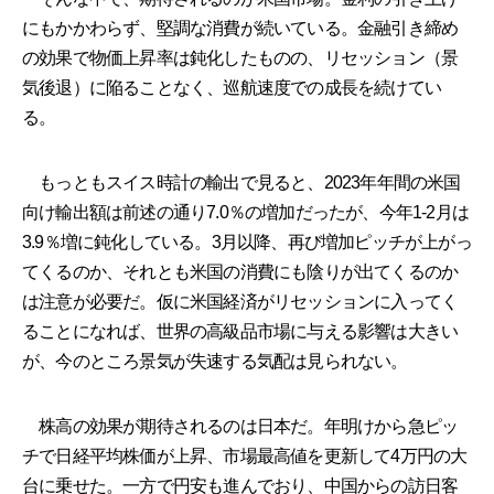
にもかかわらず、堅調な消費が続いている。金融引き締め
の効果で物価上昇率は鈍化したものの、リセッション（景
気後退）に陥ることなく、巡航速度での成長を続けてい
る。
もっともスイス時計の輸出で見ると、2023年年間の米国
向け輸出額は前述の通り7.0％の増加だったが、今年1-2月は
3.9％増に鈍化している。3月以降、再び増加ピッチが上がっ
てくるのか、それとも米国の消費にも陰りが出てくるのか
は注意が必要だ。仮に米国経済がリセッションに入ってく
ることになれば、世界の高級品市場に与える影響は大きい
が、今のところ景気が失速する気配は見られない。
株高の効果が期待されるのは日本だ。年明けから急ピッ
チで日経平均株価が上昇、市場最高値を更新して4万円の大
台に乗せた。一方で円安も進んでおり、中国からの訪日客