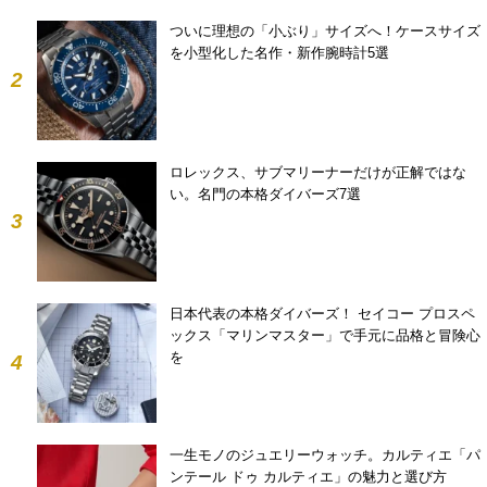
ついに理想の「小ぶり」サイズへ！ケースサイズ
を小型化した名作・新作腕時計5選
2
ロレックス、サブマリーナーだけが正解ではな
い。名門の本格ダイバーズ7選
3
日本代表の本格ダイバーズ！ セイコー プロスペ
ックス「マリンマスター」で手元に品格と冒険心
を
4
一生モノのジュエリーウォッチ。カルティエ「パ
ンテール ドゥ カルティエ」の魅力と選び方