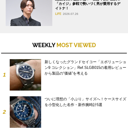
「カイジ」参戦で勢いづく男が愛用するデ
イトナ！
LIFE
2026.07.26
WEEKLY
MOST VIEWED
新しくなったグランドセイコー「エボリューショ
ン9 コレクション」Ref.SLGB015の着用レビュー
から製品の“価値”を考える
1
ついに理想の「小ぶり」サイズへ！ケースサイズ
を小型化した名作・新作腕時計5選
2