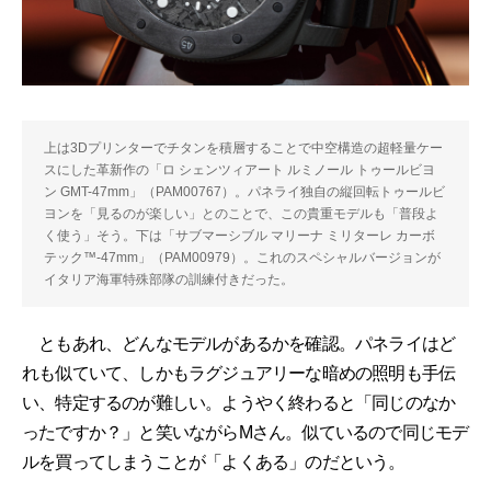
上は3Dプリンターでチタンを積層することで中空構造の超軽量ケー
スにした革新作の「ロ シェンツィアート ルミノール トゥールビヨ
ン GMT-47mm」（PAM00767）。パネライ独自の縦回転トゥールビ
ヨンを「見るのが楽しい」とのことで、この貴重モデルも「普段よ
く使う」そう。下は「サブマーシブル マリーナ ミリターレ カーボ
テック™-47mm」（PAM00979）。これのスペシャルバージョンが
イタリア海軍特殊部隊の訓練付きだった。
ともあれ、どんなモデルがあるかを確認。パネライはど
れも似ていて、しかもラグジュアリーな暗めの照明も手伝
い、特定するのが難しい。ようやく終わると「同じのなか
ったですか？」と笑いながらMさん。似ているので同じモデ
ルを買ってしまうことが「よくある」のだという。