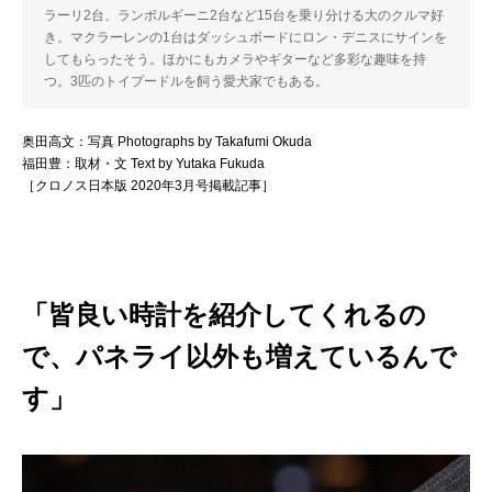
ラーリ2台、ランボルギーニ2台など15台を乗り分ける大のクルマ好
き。マクラーレンの1台はダッシュボードにロン・デニスにサインを
してもらったそう。ほかにもカメラやギターなど多彩な趣味を持
つ。3匹のトイプードルを飼う愛犬家でもある。
奥田高文：写真 Photographs by Takafumi Okuda
福田豊：取材・文 Text by Yutaka Fukuda
［クロノス日本版 2020年3月号掲載記事］
「皆良い時計を紹介してくれるの
で、パネライ以外も増えているんで
す」