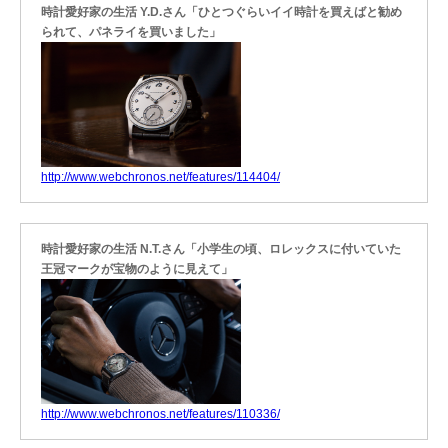
時計愛好家の生活 Y.D.さん「ひとつぐらいイイ時計を買えばと勧め
られて、パネライを買いました」
http://www.webchronos.net/features/114404/
時計愛好家の生活 N.T.さん「小学生の頃、ロレックスに付いていた
王冠マークが宝物のように見えて」
http://www.webchronos.net/features/110336/