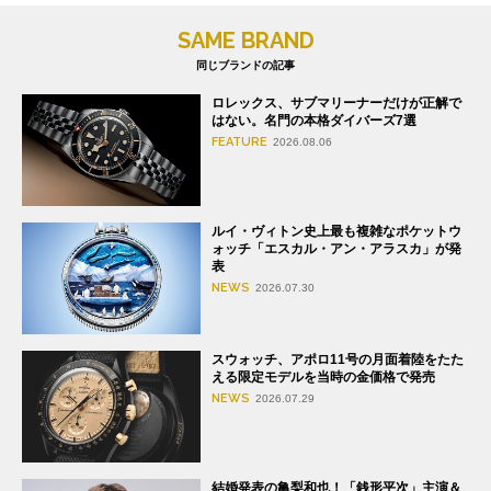
SAME BRAND
同じブランドの記事
ロレックス、サブマリーナーだけが正解で
はない。名門の本格ダイバーズ7選
FEATURE
2026.08.06
ルイ・ヴィトン史上最も複雑なポケットウ
ォッチ「エスカル・アン・アラスカ」が発
表
NEWS
2026.07.30
スウォッチ、アポロ11号の月面着陸をたた
える限定モデルを当時の金価格で発売
NEWS
2026.07.29
結婚発表の亀梨和也！「銭形平次」主演＆