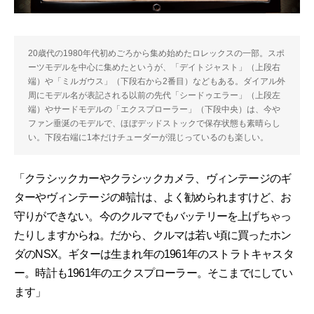
20歳代の1980年代初めごろから集め始めたロレックスの一部。スポ
ーツモデルを中心に集めたというが、「デイトジャスト」（上段右
端）や「ミルガウス」（下段右から2番目）などもある。ダイアル外
周にモデル名が表記される以前の先代「シードゥエラー」（上段左
端）やサードモデルの「エクスプローラー」（下段中央）は、今や
ファン垂涎のモデルで、ほぼデッドストックで保存状態も素晴らし
い。下段右端に1本だけチューダーが混じっているのも楽しい。
「クラシックカーやクラシックカメラ、ヴィンテージのギ
ターやヴィンテージの時計は、よく勧められますけど、お
守りができない。今のクルマでもバッテリーを上げちゃっ
たりしますからね。だから、クルマは若い頃に買ったホン
ダのNSX。ギターは生まれ年の1961年のストラトキャスタ
ー。時計も1961年のエクスプローラー。そこまでにしてい
ます」