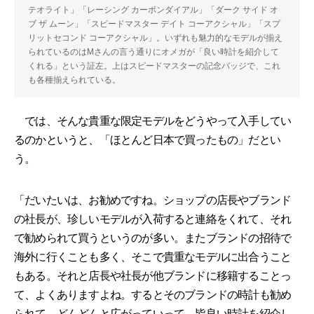
テオライト」「レーシング カーボンダイアル」「ダーク サイド オ
ブ ザ ムーン」「スピードマスター デイト コーアクシャル」「スプ
リットセコンド コーアクシャル」。いずれも魅力的なモデルが揃え
られているのはMさんの言う通りにオメガが「良い時計を紹介して
くれる」という証左。上はスピードマスターの記念バッジで、これ
も各種揃えられている。
では、そんな貴重な限定モデルをどうやって入手してい
るのかというと、「ほとんど日本で買ったもの」だとい
う。
「だいたいは、お勧めですね。ショップの店長やブランド
の社長が、珍しいモデルが入荷すると連絡をくれて、それ
で勧められて買うというのが多い。またブランドの招待で
海外に行くことも多く、そこで貴重なモデルに出合うこと
もある。それと店長や社長が他ブランドに移籍することっ
て、よくありますよね。するとそのブランドの時計も勧め
られて、どんどんと広がっていって。皆良い時計を紹介し