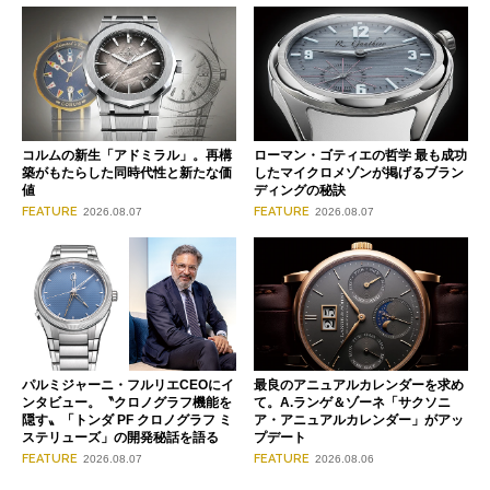
コルムの新生「アドミラル」。再構
ローマン・ゴティエの哲学 最も成功
築がもたらした同時代性と新たな価
したマイクロメゾンが掲げるブラン
値
ディングの秘訣
FEATURE
FEATURE
2026.08.07
2026.08.07
パルミジャーニ・フルリエCEOにイ
最良のアニュアルカレンダーを求め
ンタビュー。〝クロノグラフ機能を
て。A.ランゲ＆ゾーネ「サクソニ
隠す〟「トンダ PF クロノグラフ ミ
ア・アニュアルカレンダー」がアッ
ステリューズ」の開発秘話を語る
プデート
FEATURE
FEATURE
2026.08.07
2026.08.06