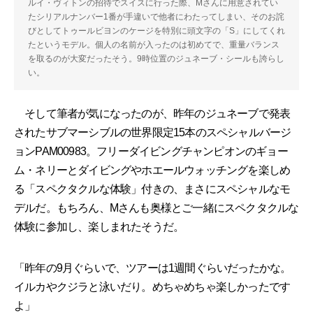
ルイ・ヴィトンの招待でスイスに行った際、Mさんに用意されてい
たシリアルナンバー1番が手違いで他者にわたってしまい、そのお詫
びとしてトゥールビヨンのケージを特別に頭文字の「S」にしてくれ
たというモデル。個人の名前が入ったのは初めてで、重量バランス
を取るのが大変だったそう。9時位置のジュネーブ・シールも誇らし
い。
そして筆者が気になったのが、昨年のジュネーブで発表
されたサブマーシブルの世界限定15本のスペシャルバージ
ョンPAM00983。フリーダイビングチャンピオンのギョー
ム・ネリーとダイビングやホエールウォッチングを楽しめ
る「スペクタクルな体験」付きの、まさにスペシャルなモ
デルだ。もちろん、Mさんも奥様とご一緒にスペクタクルな
体験に参加し、楽しまれたそうだ。
「昨年の9月ぐらいで、ツアーは1週間ぐらいだったかな。
イルカやクジラと泳いだり。めちゃめちゃ楽しかったです
よ」