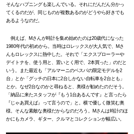
そんなハプニングも楽しんでいる。それにだんだん分かっ
てくるのだが、同じものが複数あるのがどうやら好きでも
あるようなのだ。
例えば、Mさんが時計を集め始めたのは20歳代になった
1980年代の初めから。当時はロレックスが大人気で、Mさ
んもロレックスに熱中した。それで「エクスプローラーや
デイトナを、使う用と、置いとく用で、2本買った」のだと
いう。また最近も「アルマーニのベスパの限定モデルを2
台」とか「グッチの日本に2台しかない自転車を2台とも」
とか。なぜ2台なのかと尋ねると、奥様が勧めたのだそう。
「納品に来たスタッフが『もう1台あるんです』と言ったら
『じゃあ買えば』って言うので」と。横で優しく微笑む奥
様。そんな素敵な奥様だからなのだろう。Mさんは時計のほ
かにもカメラ、ギター、クルマとコレクションが幅広い。