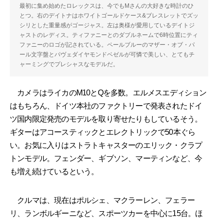
最初に集め始めたロレックスは、今でもMさんの大好きな時計のひ
とつ。右のデイトナはホワイトゴールドケース&ブレスレットでズッ
シリとした重量感がゴージャス。左は奥様が愛用しているデイトジ
ャストのレディス。ティファニーとのダブルネームで6時位置にティ
ファニーのロゴが記されている。ペールブルーのマザー・オブ・パ
ール文字盤とパヴェダイヤモンドベゼルが可憐で美しい、とてもチ
ャーミングでプレシャスなモデルだ。
カメラはライカのM10とQを多数。エルメスエディション
はもちろん、ドイツ本社のファクトリーで発表されたドイ
ツ国内限定発売のモデルを取り寄せたりもしているそう。
ギターはアコースティックとエレクトリックで50本ぐら
い。お気に入りはストラトキャスターのエリック・クラプ
トンモデル。フェンダー、ギブソン、マーティンなど、今
も増え続けているという。
クルマは、現在はポルシェ、マクラーレン、フェラー
リ、ランボルギーニなど、スポーツカーを中心に15台。ほ