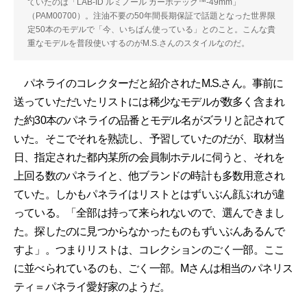
ていたのは「LAB-ID ルミノール カーボテック™-49mm」
（PAM00700）。注油不要の50年間長期保証で話題となった世界限
定50本のモデルで「今、いちばん使っている」とのこと。こんな貴
重なモデルを普段使いするのがM.S.さんのスタイルなのだ。
パネライのコレクターだと紹介されたM.S.さん。事前に
送っていただいたリストには稀少なモデルが数多く含まれ
た約30本のパネライの品番とモデル名がズラリと記されて
いた。そこでそれを熟読し、予習していたのだが、取材当
日、指定された都内某所の会員制ホテルに伺うと、それを
上回る数のパネライと、他ブランドの時計も多数用意され
ていた。しかもパネライはリストとはずいぶん顔ぶれが違
っている。「全部は持って来られないので、選んできまし
た。探したのに見つからなかったものもずいぶんあるんで
すよ」。つまりリストは、コレクションのごく一部。ここ
に並べられているのも、ごく一部。Mさんは相当のパネリス
ティ＝パネライ愛好家のようだ。