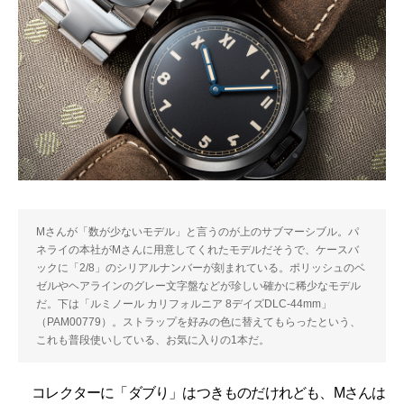
Mさんが「数が少ないモデル」と言うのが上のサブマーシブル。パ
ネライの本社がMさんに用意してくれたモデルだそうで、ケースバ
ックに「2/8」のシリアルナンバーが刻まれている。ポリッシュのベ
ゼルやヘアラインのグレー文字盤などが珍しい確かに稀少なモデル
だ。下は「ルミノール カリフォルニア 8デイズDLC-44mm」
（PAM00779）。ストラップを好みの色に替えてもらったという、
これも普段使いしている、お気に入りの1本だ。
コレクターに「ダブり」はつきものだけれども、Mさんは