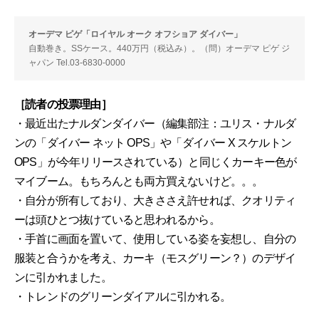
オーデマ ピゲ「ロイヤル オーク オフショア ダイバー」
自動巻き。SSケース。440万円（税込み）。（問）オーデマ ピゲ ジ
ャパン Tel.03-6830-0000
［読者の投票理由］
・最近出たナルダンダイバー（編集部注：ユリス・ナルダ
ンの「ダイバー ネット OPS」や「ダイバー X スケルトン
OPS」が今年リリースされている）と同じくカーキー色が
マイブーム。もちろんとも両方買えないけど。。。
・自分が所有しており、大きささえ許せれば、クオリティ
ーは頭ひとつ抜けていると思われるから。
・手首に画面を置いて、使用している姿を妄想し、自分の
服装と合うかを考え、カーキ（モスグリーン？）のデザイ
ンに引かれました。
・トレンドのグリーンダイアルに引かれる。