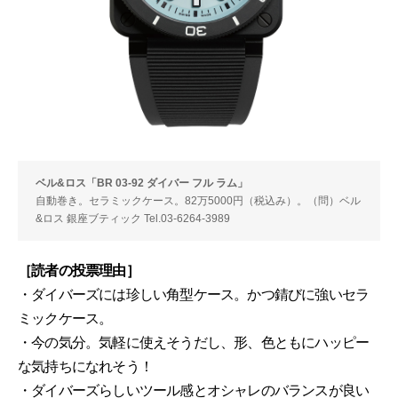
ベル&ロス「BR 03-92 ダイバー フル ラム」
自動巻き。セラミックケース。82万5000円（税込み）。（問）ベル
&ロス 銀座ブティック Tel.03-6264-3989
［読者の投票理由］
・ダイバーズには珍しい角型ケース。かつ錆びに強いセラ
ミックケース。
・今の気分。気軽に使えそうだし、形、色ともにハッピー
な気持ちになれそう！
・ダイバーズらしいツール感とオシャレのバランスが良い