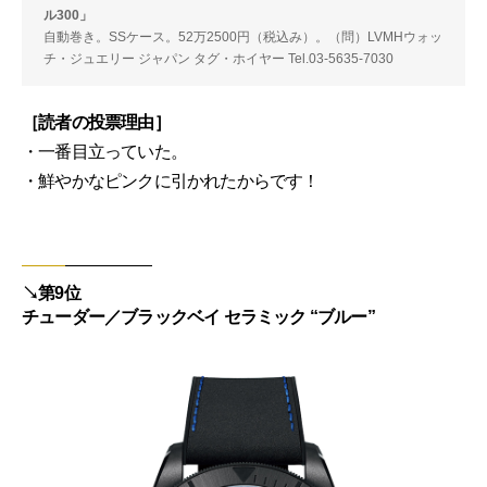
ル300」
自動巻き。SSケース。52万2500円（税込み）。（問）LVMHウォッ
チ・ジュエリー ジャパン タグ・ホイヤー Tel.03-5635-7030
［読者の投票理由］
・一番目立っていた。
・鮮やかなピンクに引かれたからです！
↘︎第9位
チューダー／ブラックベイ セラミック “ブルー”