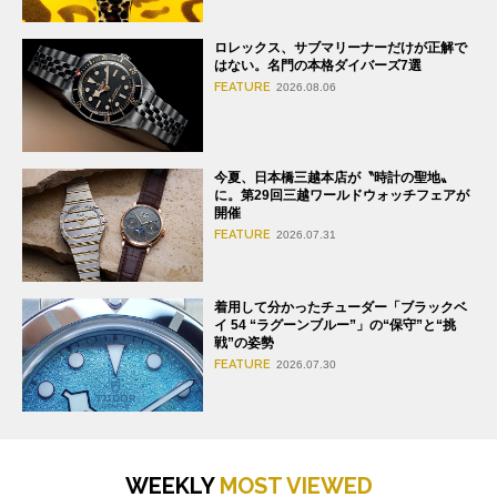
ロレックス、サブマリーナーだけが正解で
はない。名門の本格ダイバーズ7選
FEATURE
2026.08.06
今夏、日本橋三越本店が〝時計の聖地〟
に。第29回三越ワールドウォッチフェアが
開催
FEATURE
2026.07.31
着用して分かったチューダー「ブラックベ
イ 54 “ラグーンブルー”」の“保守”と“挑
戦”の姿勢
FEATURE
2026.07.30
WEEKLY
MOST VIEWED