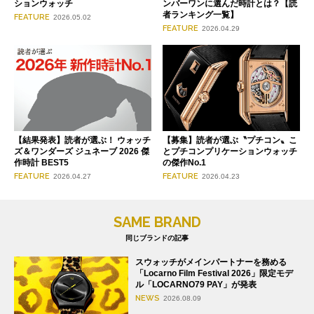
ションウォッチ
ンバーワンに選んだ時計とは？【読
者ランキング一覧】
FEATURE
2026.05.02
FEATURE
2026.04.29
【募集】読者が選ぶ〝プチコン〟こ
【結果発表】読者が選ぶ！ ウォッチ
とプチコンプリケーションウォッチ
ズ＆ワンダーズ ジュネーブ 2026 傑
の傑作No.1
作時計 BEST5
FEATURE
FEATURE
2026.04.23
2026.04.27
SAME BRAND
同じブランドの記事
スウォッチがメインパートナーを務める
「Locarno Film Festival 2026」限定モデ
ル「LOCARNO79 PAY」が発表
NEWS
2026.08.09