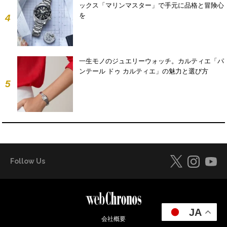
ックス「マリンマスター」で手元に品格と冒険心
を
4
一生モノのジュエリーウォッチ。カルティエ「パ
ンテール ドゥ カルティエ」の魅力と選び方
5
Follow Us
JA
会社概要