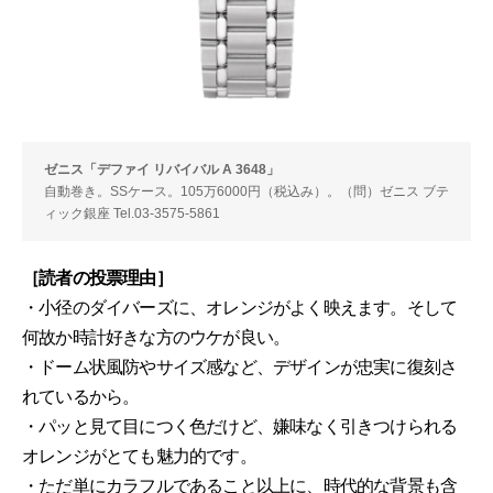
ゼニス「デファイ リバイバル A 3648」
自動巻き。SSケース。105万6000円（税込み）。（問）ゼニス ブテ
ィック銀座 Tel.03-3575-5861
［読者の投票理由］
・小径のダイバーズに、オレンジがよく映えます。そして
何故か時計好きな方のウケが良い。
・ドーム状風防やサイズ感など、デザインが忠実に復刻さ
れているから。
・パッと見て目につく色だけど、嫌味なく引きつけられる
オレンジがとても魅力的です。
・ただ単にカラフルであること以上に、時代的な背景も含