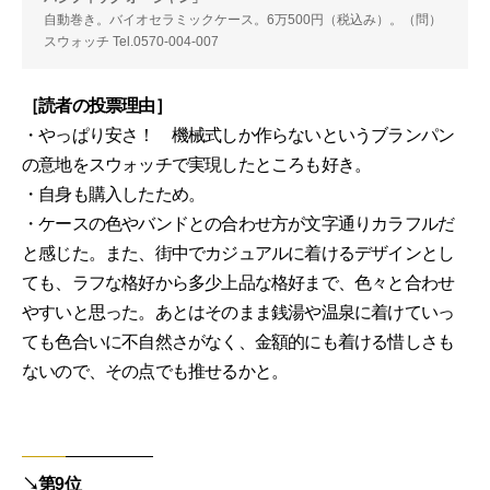
自動巻き。バイオセラミックケース。6万500円（税込み）。（問）
スウォッチ Tel.0570-004-007
［読者の投票理由］
・やっぱり安さ！ 機械式しか作らないというブランパン
の意地をスウォッチで実現したところも好き。
・自身も購入したため。
・ケースの色やバンドとの合わせ方が文字通りカラフルだ
と感じた。また、街中でカジュアルに着けるデザインとし
ても、ラフな格好から多少上品な格好まで、色々と合わせ
やすいと思った。あとはそのまま銭湯や温泉に着けていっ
ても色合いに不自然さがなく、金額的にも着ける惜しさも
ないので、その点でも推せるかと。
↘︎第9位