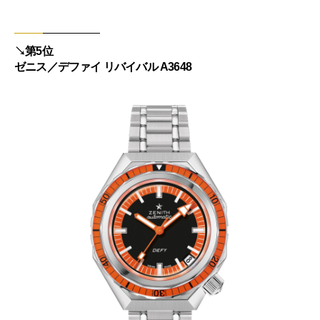
↘︎第5位
ゼニス／デファイ リバイバル A3648