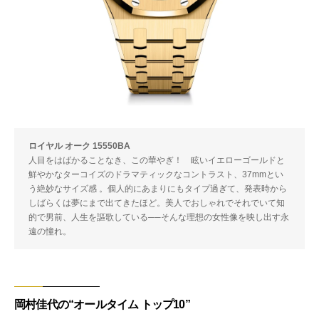
ロイヤル オーク 15550BA
人目をはばかることなき、この華やぎ！ 眩いイエローゴールドと
鮮やかなターコイズのドラマティックなコントラスト、37mmとい
う絶妙なサイズ感 。個人的にあまりにもタイプ過ぎて、発表時から
しばらくは夢にまで出てきたほど。美人でおしゃれでそれでいて知
的で男前、人生を謳歌している──そんな理想の女性像を映し出す永
遠の憧れ。
岡村佳代の“オールタイム トップ10”