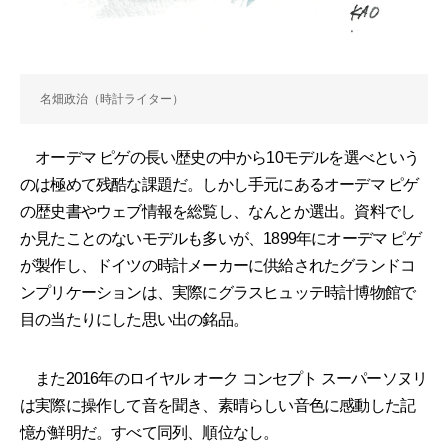
名畑政治（時計ライター）
オーデマ ピゲの長い歴史の中から10モデルを選べという
のは極めて残酷な課題だ。しかし手元にあるオーデマ ピゲ
の歴史書やウェブ情報を総覧し、なんとか選出。資料でし
か見たことのないモデルも多いが、1899年にオーデマ ピゲ
が製作し、ドイツの時計メーカーに供給されたグランドコ
ンプリケーションは、実際にグラスヒュッテ時計博物館で
目の当たりにした思い出の銘品。
また2016年のロイヤル オーク コンセプト スーパーソヌリ
は実際に操作して音を聞き、素晴らしい音色に感動した記
憶が鮮明だ。すべて同列、順位なし。