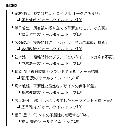
INDEX
岡村佳代「魅力はやはりロイヤル オークにあり!?」
岡村佳代の“オールタイム トップ10”
篠田哲生「所有欲を掻き立てる革新的なモデルが充実」
篠田哲生の“オールタイム トップ10”
名畑政治「実際に目にした時計は、当時の感動が甦る」
名畑政治の“オールタイム トップ10”
並木浩一「複雑時計のブランドというイメージは今も不変」
並木浩一の“オールタイム トップ10”
菅原 茂「複雑時計のブランドであることを再認識」
菅原 茂の“オールタイム トップ10”
髙木教雄「革新性と秀逸なデザインの傑作10選」
髙木教雄の“オールタイム トップ10”
広田雅将「選出したのは傑出したムーブメントを持つ作品」
広田雅将の“オールタイム トップ10”
福田 豊「ブランドの革新性に感嘆する10本」
福田 豊の“オールタイム トップ10”