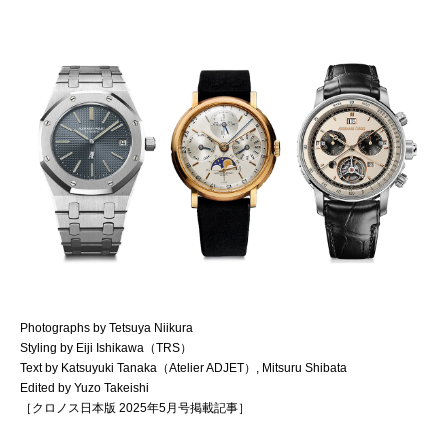
Photographs by Tetsuya Niikura
Styling by Eiji Ishikawa（TRS）
Text by Katsuyuki Tanaka（Atelier ADJET）, Mitsuru Shibata
Edited by Yuzo Takeishi
［クロノス日本版 2025年5月号掲載記事］