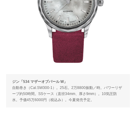
ジン「534 マザーオブパール W」
自動巻き（Cal.SW300-1）。25石。2万8800振動／時。パワーリザ
ーブ約50時間。SSケース（直径34mm、厚さ9mm）。10気圧防
水。予価45万6000円（税込み）。今夏発売予定。