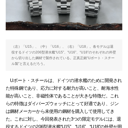
（左）「U15」、（中）「U16」、（右）「U18」。各モデルは退
役するドイツの206型潜水艦“U15”、“U16”、“U18”のそれぞれの外壁
から切り出した鋼材で製作されている。正真正銘“Uボート・スチー
ル製”と言えるだろう。
Uボート・スチールは、ドイツの潜水艦のために開発され
た特殊鋼であり、応力に対する耐力が高いこと、耐海水性
能が高いこと、非磁性体であることが大きな特徴だ。これ
らの特徴はダイバーズウォッチにとって好適であり、ジン
は鋼材メーカーから未使用の鋼材を購入して使用してき
た。これに対し、今回発表された3つの限定モデルには、退
役するドイツの206型潜水艦“U15”、“U16”、“U18”の外壁が用