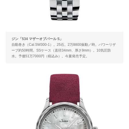
ジン「534 マザーオブパール S」
自動巻き（Cal.SW300-1）。25石。2万8800振動／時。パワーリザ
ーブ約50時間。SSケース（直径34mm、厚さ9mm）。10気圧防
水。予価51万7000円（税込み）。今夏発売予定。