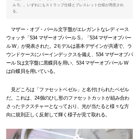
ル S」。いずれにもストラップ仕様とブレスレット仕様が用意され
る。
マザー・オブ・パール文字盤がエレガントなレディース
ウォッチ「534 マザーオブパール S」「534 マザーオブパー
ル W」が発表された。2モデルは基本デザインが共通で、ラ
ウンドケースにバーインデックスを備え、534 マザーオブパ
ール Sは文字盤に黒蝶貝を用い、534 マザーオブパール W
は白蝶貝を用いている。
見どころは「ファセットベゼル」と名付けられたベゼル
だ。これは、24個のひし形のファセットカットが組み合わ
さったテクスチャーとなっており、光が当たると様々な方
向に規則正しく反射して輝く様子が見て取れる。