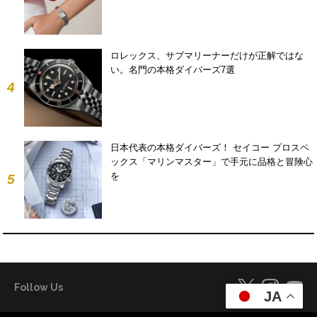
ロレックス、サブマリーナーだけが正解ではな
い。名門の本格ダイバーズ7選
4
日本代表の本格ダイバーズ！ セイコー プロスペ
ックス「マリンマスター」で手元に品格と冒険心
を
5
Follow Us
JA