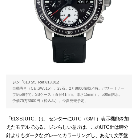
ジン「613 St」Ref.613.012
自動巻き（Cal.SW515）。23石。2万8800振動／時。パワーリザー
ブ約56時間。SSケース（直径41mm、厚さ15mm）。500m防水。
予価75万3500円（税込み）。今夏発売予定。
「613 St UTC」は、センターにUTC（GMT）表示機能を加
えたモデルである。ジンらしい意匠は、このUTC針は時分
針よりもダークなグレーでカラーリングし、あえて文字盤