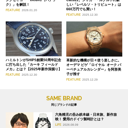
ングセイコー「VANAC（バナッ
Cal.822。ジャガー・ルクルトの新
ク）」を解説！
しい「レベルソ・トリビュート」は
660万円でも買い！
FEATURE
2026.01.20
FEATURE
2025.12.30
ハミルトンがSHIPS創業50周年記念
革新的な機構が日々使う楽しさに。
に打ち出した「カーキ フィールド
オーデマ ピゲ「ロイヤル オーク パ
メカ」とは？【2025年新作深掘り】
ーペチュアルカレンダー」を阿形美
子が推す
FEATURE
2025.12.30
FEATURE
2025.12.29
SAME BRAND
同じブランドの記事
六角精児の呑み鉄本線・日本旅、新作放
映！ 愛用のドイツ製時計とは？
LIFE
2026.08.09