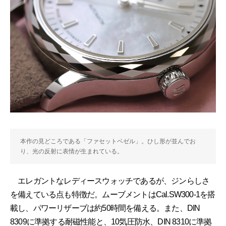
本作の見どころである「ファセットベゼル」。ひし形が並んでお
り、光の反射に表情が生まれている。
エレガントなレディースウォッチであるが、ジンらしさ
を備えている点も特徴だ。ムーブメントはCal.SW300-1を搭
載し、パワーリザーブは約50時間を備える。また、DIN
8309に準拠する耐磁性能と、10気圧防水、DIN 8310に準拠