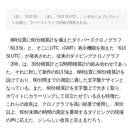
（左）「613 St」、（右）「613 St UTC」。いずれにもブレスレッ
ト仕様と、ラバーストラップ仕様が用意される。
6時位置に60分積算計を備えたダイバーズクロノグラフ
「613 St」と、そこにUTC（GMT）表示機能を加えた「613
St UTC」が発表された。従来のダイビングクロノグラフ
「206」は、30分積算計と12時間積算計の組み合わせであっ
た。それに対して新作の613 Stは、6時位置に60分積算計を
設けており、60分間までの測定に適した文字盤デザインと
なっている。また、60分積算計を文字盤上で大きく取り、
ホワイトにカラーリングして目立たせている点も特徴だ。
これらの改良は、クロノグラフを高い頻度で使用し、30分
以上、60分未満の時間の測定を重視するダイビングの現場
の声に応えた、ジンらしい改良と言えるだろう。