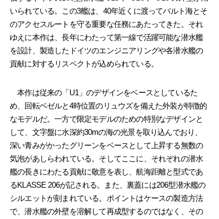
いられている。この3艦は、40年近くに渡ってバルト海とそ
のアクセスルートを守る重要な任務にあたってきた。それ
ゆえに本作は、長年にわたって第一線で活躍可能な潜水艦
を設計、製造したドイツのエンジニアリングや各潜水艦の
貢献に対するリスペクトが込められている。
本作は従来の「U1」のデザインをベースとしているた
め、回転ベゼルと4時位置のリュウズを備えた外装が特徴的
なモデルだ。一方で限定モデルのための特別なデザインと
して、文字盤に水深約30mの海の光景を取り込んでおり、
深い青みがかったグリーンをベースとして上昇する無数の
気泡があしらわれている。そしてここに、それぞれの潜水
艦の長きにわたる貢献に敬意を表し、航海距離と型式であ
るKLASSE 206が記される。また、裏蓋には206型潜水艦の
シルエットが刻まれている。ポイントはケースの製造方法
で、潜水艦の外壁を溶解して再成型するのではなく、その