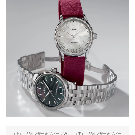
（上）「534 マザーオブパール W」、（下）「534 マザーオブパー