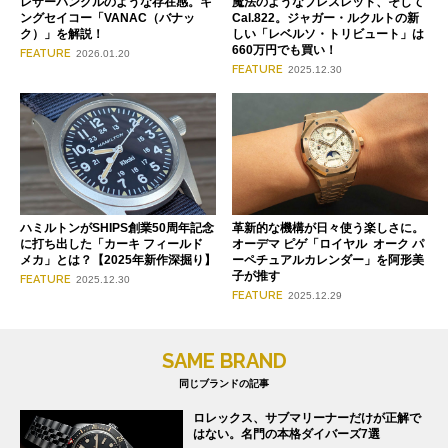
レザーバングルのような存在感。キ
魔法のようなブレスレット、そして
ングセイコー「VANAC（バナッ
Cal.822。ジャガー・ルクルトの新
ク）」を解説！
しい「レベルソ・トリビュート」は
660万円でも買い！
FEATURE
2026.01.20
FEATURE
2025.12.30
ハミルトンがSHIPS創業50周年記念
革新的な機構が日々使う楽しさに。
に打ち出した「カーキ フィールド
オーデマ ピゲ「ロイヤル オーク パ
メカ」とは？【2025年新作深掘り】
ーペチュアルカレンダー」を阿形美
子が推す
FEATURE
2025.12.30
FEATURE
2025.12.29
SAME BRAND
同じブランドの記事
ロレックス、サブマリーナーだけが正解で
はない。名門の本格ダイバーズ7選