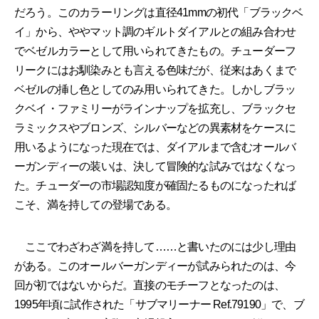
だろう。このカラーリングは直径41mmの初代「ブラックベ
イ」から、ややマット調のギルトダイアルとの組み合わせ
でベゼルカラーとして用いられてきたもの。チューダーフ
リークにはお馴染みとも言える色味だが、従来はあくまで
ベゼルの挿し色としてのみ用いられてきた。しかしブラッ
クベイ・ファミリーがラインナップを拡充し、ブラックセ
ラミックスやブロンズ、シルバーなどの異素材をケースに
用いるようになった現在では、ダイアルまで含むオールバ
ーガンディーの装いは、決して冒険的な試みではなくなっ
た。チューダーの市場認知度が確固たるものになったれば
こそ、満を持しての登場である。
ここでわざわざ満を持して……と書いたのには少し理由
がある。このオールバーガンディーが試みられたのは、今
回が初ではないからだ。直接のモチーフとなったのは、
1995年頃に試作された「サブマリーナー Ref.79190」で、ブ