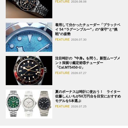
FEATURE
2026.08.06
着用して分かったチューダー「ブラックベ
イ 54 “ラグーンブルー”」の“保守”と“挑
戦”の姿勢
FEATURE
2026.07.30
注目時計の〝中身〟を問う。新型ムーブメ
ント深掘り鑑定術⑧チューダー
「Cal.MT5450-U」
FEATURE
2026.07.27
夏のボーナスは時計に使おう！ ライター
佐藤しんいちが50万円台を目安におすすめ
モデルを5本選ぶ
FEATURE
2026.07.25